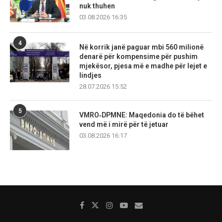
nuk thuhen
03.08.2026 16:35
4
Në korrik janë paguar mbi 560 milionë
denarë për kompensime për pushim
mjekësor, pjesa më e madhe për lejet e
lindjes
28.07.2026 15:52
5
VMRO‑DPMNE: Maqedonia do të bëhet
vend më i mirë për të jetuar
03.08.2026 16:17