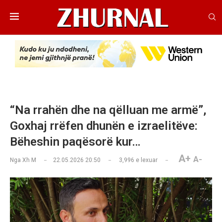
“Na rrahën dhe na qëlluan me armë”,
Goxhaj rrëfen dhunën e izraelitëve:
Bëheshin paqësorë kur…
A+
A-
Nga
Xh M
22.05.2026 20:50
3,996
e lexuar