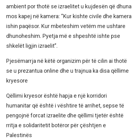
ambient por thotë se izraelitet u kujdesën që dhuna
mos kapej në kamera: “Kur kishte civile dhe kamera
ishin paqësor. Kur mbeteshim vetëm me ushtare
dhunoheshim. Pyetja më e shpeshtë ishte pse
shkelët ligjin izraelit”.
Pjesëmarrja në këtë organizim për të cilin ai thotë
se u prezantua online dhe u trajnua ka disa qëllime
kryesore
Qëllimi kryesor është hapja e një korridori
humanitar që është i vështire të arrihet, sepse të
pengojnë forcat izraelite dhe qëllimi tjetër është
rritja e solidaritetit botëror për çështjen e
Palestinës