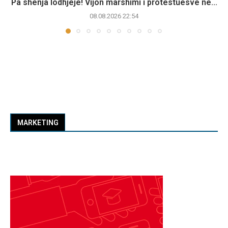
Pa shenja lodhjeje! Vijon marshimi i protestuesve në...
08.08.2026 22:54
MARKETING