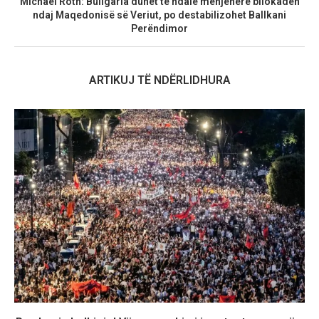
Michael Roth: Bullgaria duhet të ndalë menjëherë bllokadën
ndaj Maqedonisë së Veriut, po destabilizohet Ballkani
Perëndimor
ARTIKUJ TË NDËRLIDHURA