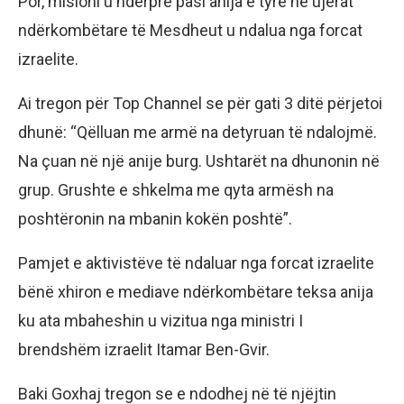
Por, misioni u ndërpre pasi anija e tyre në ujerat
ndërkombëtare të Mesdheut u ndalua nga forcat
izraelite.
Ai tregon për Top Channel se për gati 3 ditë përjetoi
dhunë: “Qëlluan me armë na detyruan të ndalojmë.
Na çuan në një anije burg. Ushtarët na dhunonin në
grup. Grushte e shkelma me qyta armësh na
poshtëronin na mbanin kokën poshtë”.
Pamjet e aktivistëve të ndaluar nga forcat izraelite
bënë xhiron e mediave ndërkombëtare teksa anija
ku ata mbaheshin u vizitua nga ministri I
brendshëm izraelit Itamar Ben-Gvir.
Baki Goxhaj tregon se e ndodhej në të njëjtin