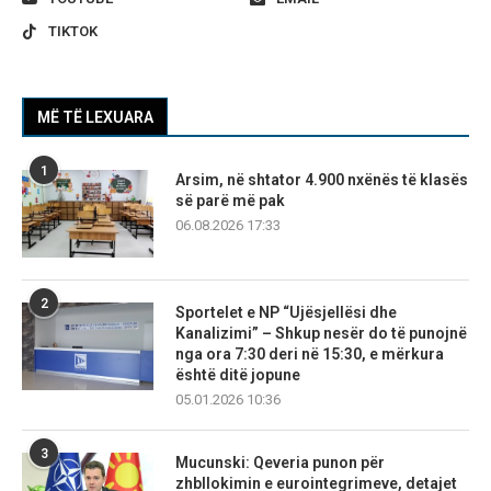
TIKTOK
MË TË LEXUARA
1
Arsim, në shtator 4.900 nxënës të klasës
së parë më pak
06.08.2026 17:33
2
Sportelet e NP “Ujësjellësi dhe
Kanalizimi” – Shkup nesër do të punojnë
nga ora 7:30 deri në 15:30, e mërkura
është ditë jopune
05.01.2026 10:36
3
Mucunski: Qeveria punon për
zhbllokimin e eurointegrimeve, detajet