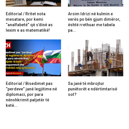
Editorial / Rritet nota
Arsim Idrizi në kulmin e
mesatare, por kemi
verës po bën gjum dimëror,
“analfabetë” që s’dinë as
është rrethuar me tabela
lexim e as matematikë!
pa...
Editorial / Bisedimet pas
Sa janë të mbrojtur
“perdeve” janë legjitime në
punëtorët e ndërtimtarisë
diplomaci, por para
sot?
nënshkrimit patjetër të
ketë...