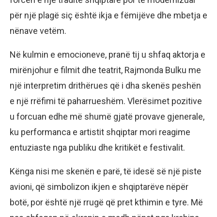
për një plagë siç është ikja e fëmijëve dhe mbetja e
nënave vetëm.
Në kulmin e emocioneve, pranë tij u shfaq aktorja e
mirënjohur e filmit dhe teatrit, Rajmonda Bulku me
një interpretim drithërues që i dha skenës peshën
e një rrëfimi të paharrueshëm. Vlerësimet pozitive
u forcuan edhe më shumë gjatë provave gjenerale,
ku performanca e artistit shqiptar mori reagime
entuziaste nga publiku dhe kritikët e festivalit.
Kënga nisi me skenën e parë, të idesë së një piste
avioni, që simbolizon ikjen e shqiptarëve nëpër
botë, por është një rrugë që pret kthimin e tyre. Më