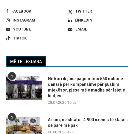
FACEBOOK
TWITTER
INSTAGRAM
LINKEDIN
YOUTUBE
EMAIL
TIKTOK
MË TË LEXUARA
1
Në korrik janë paguar mbi 560 milionë
denarë për kompensime për pushim
mjekësor, pjesa më e madhe për lejet e
lindjes
28.07.2026 15:52
2
Arsim, në shtator 4.900 nxënës të klasës
së parë më pak
06.08.2026 17:33