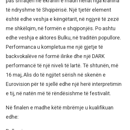
pas shfaqen në ekranin e madh nënat nga krahina
të ndryshme të Shqipërisë. Një tjetër element
është edhe veshja e këngëtarit, në ngjyrë të zezë
me shkëlqim, në formën e shqiponjës. Po ashtu
edhe veshja e aktores Bulku, në traditën popullore.
Performanca u kompletua me një gjetje të
backvokalëve në formë ilirike dhe një DARK
performancë të një niveli të lartë. Të shtunën, më
16 maj, Alis do të ngjitet sërish në skenën e
Eurovision për të sjellë edhe një herë interpretimin
e tij, në natën më të rëndësishme të festivalit.
Në finalen e madhe këtë mbrëmje u kualifikuan
edhe: