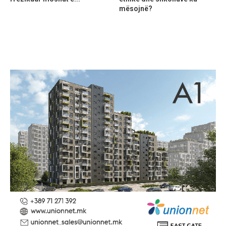
mësojnë?