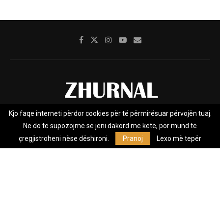
Kjo faqe interneti përdor cookies për të përmirësuar përvojën tuaj.
Rreth nesh
Impresumi
Marketing
Kontakt
Ne do të supozojmë se jeni dakord me këtë, por mund të
Privacy Policy
çregjistroheni nëse dëshironi.
Pranoj
Lexo më tepër
Zhurnal.mk është Agjenci e Lajmeve e pavarur, e themeluar në vitin
2009, që e mbulon Maqedoninë, Kosovën, Shqipërinë edhe lajmet
nga bota.
@2026 - All Right Reserved. Designed and Developed by
Anet.Com.Mk