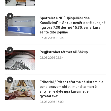
3
Sportelet e NP “Ujësjellësi dhe
Kanalizimi” – Shkup nesër do të punojnë
nga ora 7:30 deri në 15:30, e mërkura
është ditë jopune
05.01.2026 10:36
4
Regjistrohet tërmet në Shkup
02.08.2026 22:34
5
Editorial / Priten reforma në sistemin e
pensioneve – shteti mund ta marrë
shtyllën e dytë nga kursimet e
qytetarëve!
03.08.2026 15:00