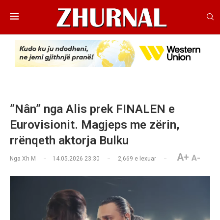
”Nân” nga Alis prek FINALEN e
Eurovisionit. Magjeps me zërin,
rrënqeth aktorja Bulku
A+
A-
Nga
Xh M
14.05.2026 23:30
2,669
e lexuar