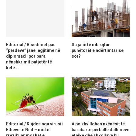
Editorial / Bisedimet pas
Sa janë të mbrojtur
“perdeve” janë legjitime në
punëtorët e ndërtimtarisë
diplomaci, por para
sot?
nënshkrimit patjetër të
ketë...
Editorial / Kujdes nga virusi i
A po zhvillohen nxënësit të
Etheve të Nilit – më të
barabartë përballë dallimeve
rrezikuar moshat e...
etnike dhe shkollave ku