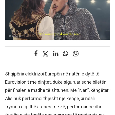
Shqipëria elektrizoi Europën në natën e dytë të
Eurovisionit me dinjtet, duke siguruar edhe biletën
për finalen e madhe të shtunën. Me ”Nan”, këngëtari
Alis nuk performoi thjesht një këngë, ai ndali
frymën e gjithë arenës me zë, performancë dhe
forcën e një tradite shqiptare por të modernizuar