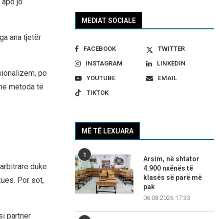
 apo jo
MEDIAT SOCIALE
ga ana tjetër
FACEBOOK
TWITTER
INSTAGRAM
LINKEDIN
sionalizëm, po
YOUTUBE
EMAIL
 me metoda të
TIKTOK
MË TË LEXUARA
1
Arsim, në shtator
arbitrare duke
4.900 nxënës të
klasës së parë më
kues. Por sot,
pak
06.08.2026 17:33
si partner