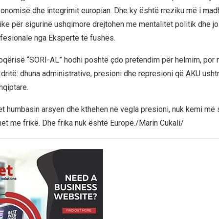
ekonomisë dhe integrimit europian. Dhe ky është rreziku më i madh
tike për sigurinë ushqimore drejtohen me mentalitet politik dhe j
fesionale nga Ekspertë të fushës.
oqërisë “SORI-AL” hodhi poshtë çdo pretendim për helmim, por nj
 dritë: dhuna administrative, presioni dhe represioni që AKU usht
hqiptare.
net humbasin arsyen dhe kthehen në vegla presioni, nuk kemi më sh
het me frikë. Dhe frika nuk është Europë./Marin Cukali/