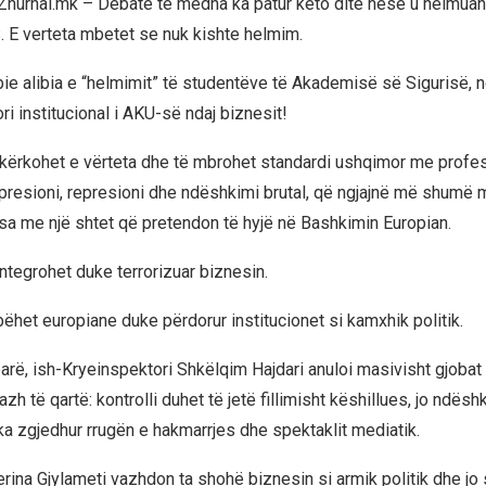
 Zhurnal.mk – Debate të mëdha ka patur këto ditë nëse u helmuan
. E verteta mbetet se nuk kishte helmim.
bie alibia e “helmimit” të studentëve të Akademisë së Sigurisë, n
ri institucional i AKU-së ndaj biznesit!
kërkohet e vërteta dhe të mbrohet standardi ushqimor me profe
resioni, represioni dhe ndëshkimi brutal, që ngjajnë më shumë
a me një shtet që pretendon të hyjë në Bashkimin Europian.
ntegrohet duke terrorizuar biznesin.
ëhet europiane duke përdorur institucionet si kamxhik politik.
rë, ish-Kryeinspektori Shkëlqim Hajdari anuloi masivisht gjobat 
h të qartë: kontrolli duhet të jetë fillimisht këshillues, jo ndësh
a zgjedhur rrugën e hakmarrjes dhe spektaklit mediatik.
rina Gjylameti vazhdon ta shohë biznesin si armik politik dhe jo 