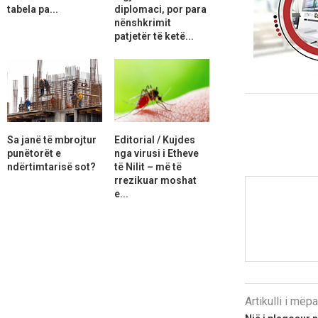
tabela pa...
diplomaci, por para
nënshkrimit
patjetër të ketë...
Sa janë të mbrojtur
Editorial / Kujdes
punëtorët e
nga virusi i Etheve
ndërtimtarisë sot?
të Nilit – më të
rrezikuar moshat
e...
Artikulli i më