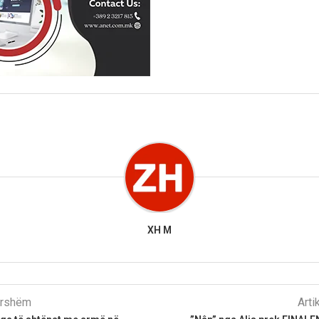
XH M
parshëm
Arti