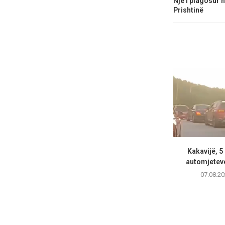
Një i plagosur 
Prishtinë
Kakavijë, 5
automjeteve
07.08.20