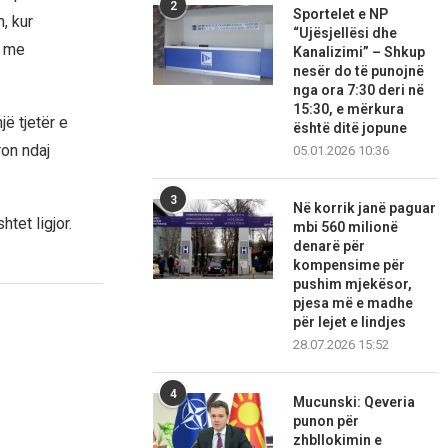
2
Sportelet e NP
, kur
“Ujësjellësi dhe
o me
Kanalizimi” – Shkup
nesër do të punojnë
nga ora 7:30 deri në
15:30, e mërkura
ë tjetër e
është ditë jopune
ron ndaj
05.01.2026 10:36
3
Në korrik janë paguar
tet ligjor.
mbi 560 milionë
denarë për
kompensime për
pushim mjekësor,
pjesa më e madhe
për lejet e lindjes
28.07.2026 15:52
4
Mucunski: Qeveria
punon për
zhbllokimin e