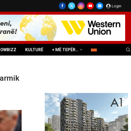
Login
HOWBIZZ
KULTURË
+ MË TEPËR…
 armik