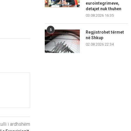
eurointegrimeve,
detajet nuk thuhen
03.08.2026 16:35
5
Regjistrohet tërmet
në Shkup
02.08.2026 22:34
kulli i ardhshëm