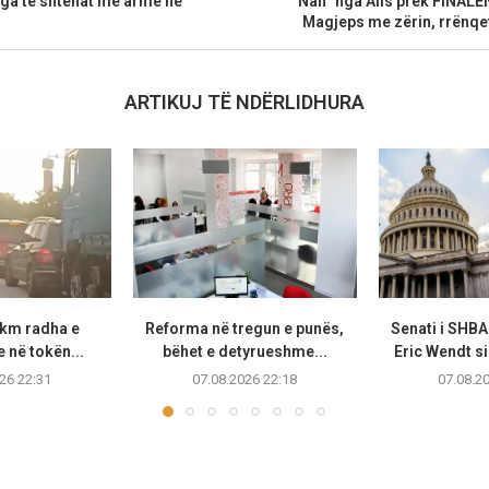
nga të shtënat me armë në
”Nân” nga Alis prek FINALEN
Magjeps me zërin, rrënqe
ARTIKUJ TË NDËRLIDHURA
 km radha e
Reforma në tregun e punës,
Senati i SHB
 në tokën...
bëhet e detyrueshme...
Eric Wendt s
26 22:31
07.08.2026 22:18
07.08.2