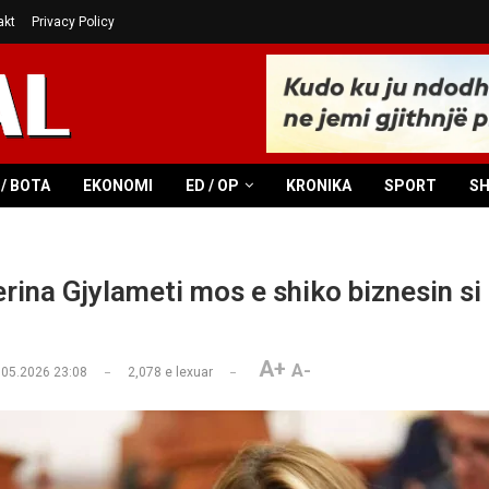
akt
Privacy Policy
/ BOTA
EKONOMI
ED / OP
KRONIKA
SPORT
S
erina Gjylameti mos e shiko biznesin si
A+
A-
.05.2026 23:08
2,078
e lexuar