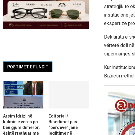
strategjik të 
institucione je
ekspertizë pro
Deklarata e sh
vërtetë doli në
sipërmarrjes s
Kur institucio
POSTIMET E FUNDIT
Biznesi rretho
Arsim Idrizi në
Editorial /
kulmin e verës po
Bisedimet pas
bën gjum dimëror,
“perdeve” janë
është rrethuar me
legjitime në