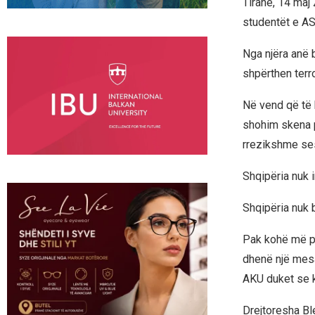
Tiranë, 14 maj
studentët e AS
Nga njëra anë 
shpërthen terro
Në vend që të 
shohim skena p
rrezikshme ses
Shqipëria nuk i
Shqipëria nuk b
Pak kohë më pa
dhenë një mesaz
AKU duket se k
Drejtoresha Ble