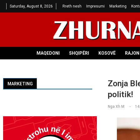
Saturday, August 8, 2026
Rreth nesh
Impresumi
Marketing
Kont
MAQEDONI
SHQIPËRI
KOSOVË
RAJON 
Zonja Bl
MARKETING
politik!
Nga
Xh M
14