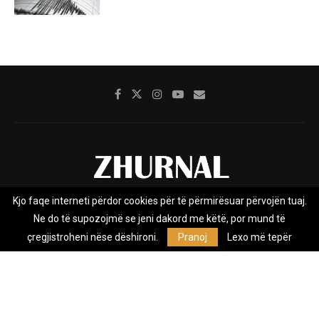
Kjo faqe interneti përdor cookies për të përmirësuar përvojën tuaj.
Rreth nesh
Impresumi
Marketing
Kontakt
Ne do të supozojmë se jeni dakord me këtë, por mund të
Privacy Policy
çregjistroheni nëse dëshironi.
Pranoj
Lexo më tepër
Zhurnal.mk është Agjenci e Lajmeve e pavarur, e themeluar në vitin
2009, që e mbulon Maqedoninë, Kosovën, Shqipërinë edhe lajmet
nga bota.
@2026 - All Right Reserved. Designed and Developed by