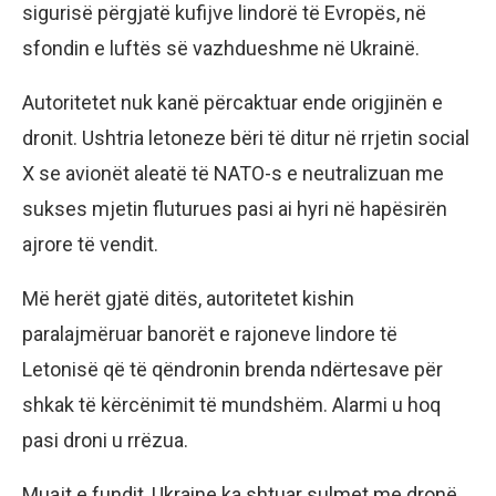
sigurisë përgjatë kufijve lindorë të Evropës, në
sfondin e luftës së vazhdueshme në Ukrainë.
Autoritetet nuk kanë përcaktuar ende origjinën e
dronit. Ushtria letoneze bëri të ditur në rrjetin social
X se avionët aleatë të NATO-s e neutralizuan me
sukses mjetin fluturues pasi ai hyri në hapësirën
ajrore të vendit.
Më herët gjatë ditës, autoritetet kishin
paralajmëruar banorët e rajoneve lindore të
Letonisë që të qëndronin brenda ndërtesave për
shkak të kërcënimit të mundshëm. Alarmi u hoq
pasi droni u rrëzua.
Muajt e fundit, Ukraine ka shtuar sulmet me dronë