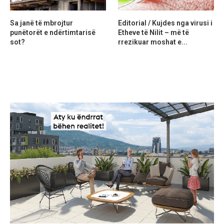
Sa janë të mbrojtur
Editorial / Kujdes nga virusi i
punëtorët e ndërtimtarisë
Etheve të Nilit – më të
sot?
rrezikuar moshat e...