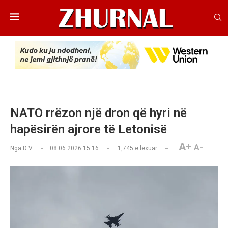
NATO rrëzon një dron që hyri në
hapësirën ajrore të Letonisë
A+
A-
Nga
D V
08.06.2026 15:16
1,745
e lexuar