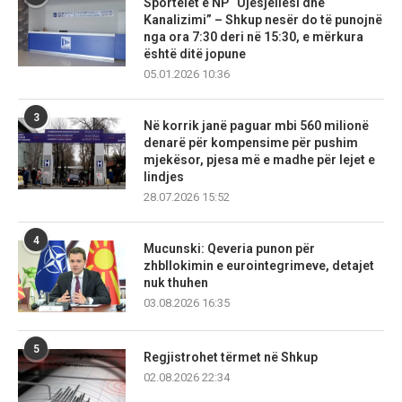
Sportelet e NP “Ujësjellësi dhe
Kanalizimi” – Shkup nesër do të punojnë
nga ora 7:30 deri në 15:30, e mërkura
është ditë jopune
05.01.2026 10:36
3
Në korrik janë paguar mbi 560 milionë
denarë për kompensime për pushim
mjekësor, pjesa më e madhe për lejet e
lindjes
28.07.2026 15:52
4
Mucunski: Qeveria punon për
zhbllokimin e eurointegrimeve, detajet
nuk thuhen
03.08.2026 16:35
5
Regjistrohet tërmet në Shkup
02.08.2026 22:34