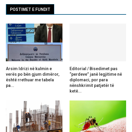
POSTIMET E FUNDIT
Arsim Idrizi në kulmin e
Editorial / Bisedimet pas
verës po bën gjum dimëror,
“perdeve” janë legjitime në
është rrethuar me tabela
diplomaci, por para
pa...
nënshkrimit patjetër të
ketë...