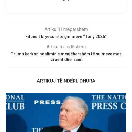
Artikulli i mëparshëm
Fituesit kryesorë të çmimeve “Tony 2026”
Artikulli i ardhshëm
Trump kërkon ndalimin e menjëhershëm të sulmeve mes
Izraelit dhe Iranit
ARTIKUJ TË NDËRLIDHURA