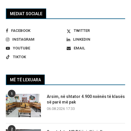
MEDIAT SOCIALE
FACEBOOK
TWITTER
INSTAGRAM
LINKEDIN
YOUTUBE
EMAIL
TIKTOK
MË TË LEXUARA
1
Arsim, në shtator 4.900 nxënës të klasës
së parë më pak
06.08.2026 17:33
2