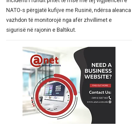
Incidenti i fundit pritet të rrisë më tej vigjilencën e
NATO-s përgjatë kufijve me Rusinë, ndërsa aleanca
vazhdon të monitorojë nga afër zhvillimet e
sigurisë në rajonin e Baltikut.