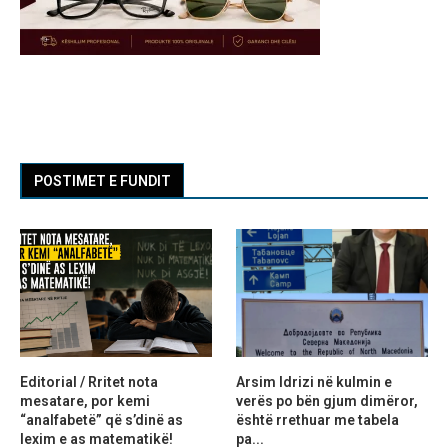
POSTIMET E FUNDIT
Editorial / Rritet nota
Arsim Idrizi në kulmin e
mesatare, por kemi
verës po bën gjum dimëror,
“analfabetë” që s’dinë as
është rrethuar me tabela
lexim e as matematikë!
pa...