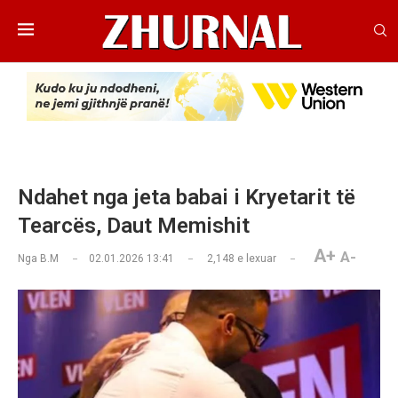
Ndahet nga jeta babai i Kryetarit të
Tearcës, Daut Memishit
A+
A-
Nga
B.M
02.01.2026 13:41
2,148
e lexuar