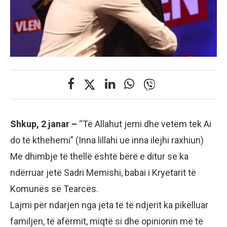
Shkup, 2 janar –
“Të Allahut jemi dhe vetëm tek Ai
do të kthehemi” (Inna lillahi ue inna ilejhi raxhiun)
Me dhimbje të thellë është bërë e ditur se ka
ndërruar jetë Sadri Memishi, babai i Kryetarit të
Komunës së Tearcës.
Lajmi për ndarjen nga jeta të të ndjerit ka pikëlluar
familjen, të afërmit, miqtë si dhe opinionin më të