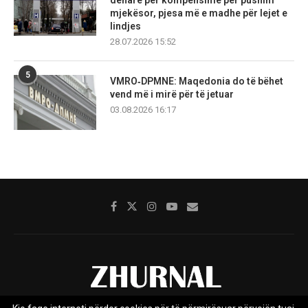
mjekësor, pjesa më e madhe për lejet e
lindjes
28.07.2026 15:52
5
VMRO‑DPMNE: Maqedonia do të bëhet
vend më i mirë për të jetuar
03.08.2026 16:17