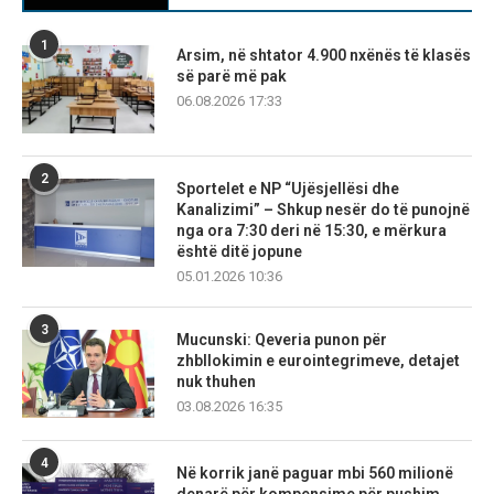
1
Arsim, në shtator 4.900 nxënës të klasës
së parë më pak
06.08.2026 17:33
2
Sportelet e NP “Ujësjellësi dhe
Kanalizimi” – Shkup nesër do të punojnë
nga ora 7:30 deri në 15:30, e mërkura
është ditë jopune
05.01.2026 10:36
3
Mucunski: Qeveria punon për
zhbllokimin e eurointegrimeve, detajet
nuk thuhen
03.08.2026 16:35
4
Në korrik janë paguar mbi 560 milionë
denarë për kompensime për pushim