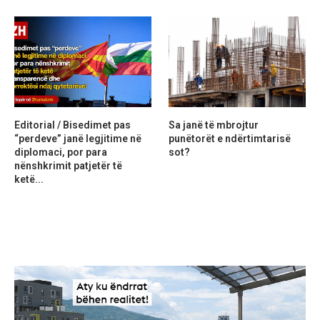
Editorial / Bisedimet pas
Sa janë të mbrojtur
“perdeve” janë legjitime në
punëtorët e ndërtimtarisë
diplomaci, por para
sot?
nënshkrimit patjetër të
ketë...