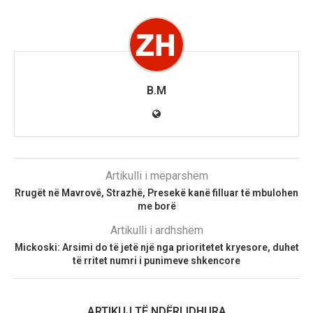
B.M
Artikulli i mëparshëm
Rrugët në Mavrovë, Strazhë, Presekë kanë filluar të mbulohen
me borë
Artikulli i ardhshëm
Mickoski: Arsimi do të jetë një nga prioritetet kryesore, duhet
të rritet numri i punimeve shkencore
ARTIKUJ TË NDËRLIDHURA