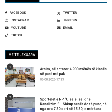
FACEBOOK
TWITTER
INSTAGRAM
LINKEDIN
YOUTUBE
EMAIL
TIKTOK
MË TË LEXUARA
1
Arsim, në shtator 4.900 nxënës të klasës
së parë më pak
06.08.2026 17:33
2
Sportelet e NP “Ujësjellësi dhe
Kanalizimi” – Shkup nesër do të punojnë
nga ora 7:30 deri në 15:30, e mërkura