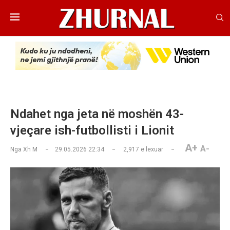
Ndahet nga jeta në moshën 43-
vjeçare ish-futbollisti i Lionit
A+
A-
Nga
Xh M
29.05.2026 22:34
2,917
e lexuar