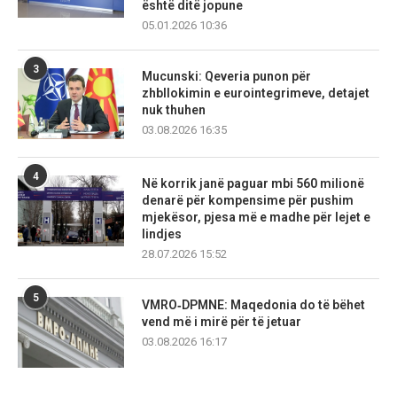
është ditë jopune
05.01.2026 10:36
3
Mucunski: Qeveria punon për
zhbllokimin e eurointegrimeve, detajet
nuk thuhen
03.08.2026 16:35
4
Në korrik janë paguar mbi 560 milionë
denarë për kompensime për pushim
mjekësor, pjesa më e madhe për lejet e
lindjes
28.07.2026 15:52
5
VMRO‑DPMNE: Maqedonia do të bëhet
vend më i mirë për të jetuar
03.08.2026 16:17