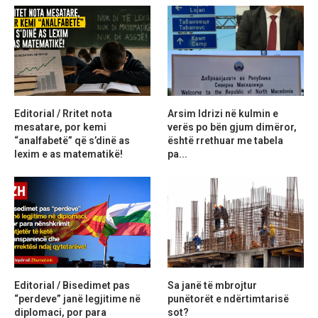
Editorial / Rritet nota
Arsim Idrizi në kulmin e
mesatare, por kemi
verës po bën gjum dimëror,
“analfabetë” që s’dinë as
është rrethuar me tabela
lexim e as matematikë!
pa...
Editorial / Bisedimet pas
Sa janë të mbrojtur
“perdeve” janë legjitime në
punëtorët e ndërtimtarisë
diplomaci, por para
sot?