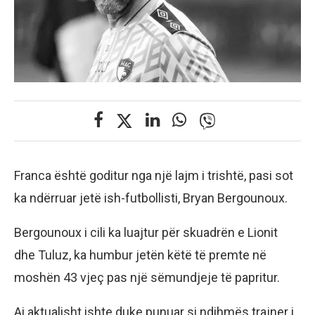
Franca është goditur nga një lajm i trishtë, pasi sot
ka ndërruar jetë ish-futbollisti, Bryan Bergounoux.
Bergounoux i cili ka luajtur për skuadrën e Lionit
dhe Tuluz, ka humbur jetën këtë të premte në
moshën 43 vjeç pas një sëmundjeje të papritur.
Ai aktualisht ishte duke punuar si ndihmës trajner i