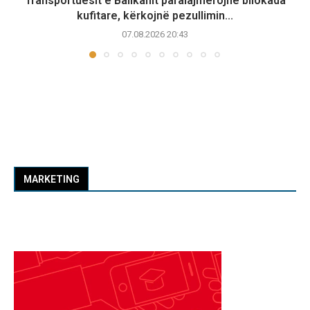
Transportuesit e Ballkanit paralajmërojnë bllokada
kufitare, kërkojnë pezullimin...
07.08.2026 20:43
MARKETING