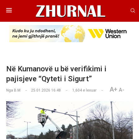
Në Kumanovë u bë verifikimi i
pajisjeve “Qyteti i Sigurt”
A+
A-
Nga
B.M
25.01.2026 16:48
1,604
e lexuar