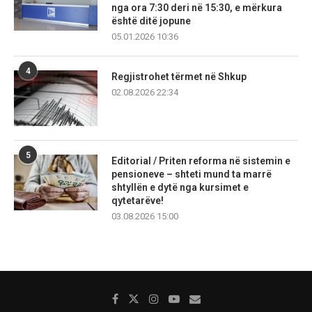
nga ora 7:30 deri në 15:30, e mërkura
është ditë jopune
05.01.2026 10:36
4
Regjistrohet tërmet në Shkup
02.08.2026 22:34
5
Editorial / Priten reforma në sistemin e
pensioneve – shteti mund ta marrë
shtyllën e dytë nga kursimet e
qytetarëve!
03.08.2026 15:00