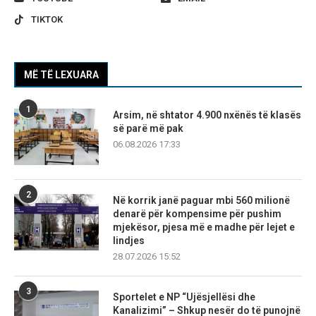
TIKTOK
MË TË LEXUARA
1
Arsim, në shtator 4.900 nxënës të klasës
së parë më pak
06.08.2026 17:33
2
Në korrik janë paguar mbi 560 milionë
denarë për kompensime për pushim
mjekësor, pjesa më e madhe për lejet e
lindjes
28.07.2026 15:52
3
Sportelet e NP “Ujësjellësi dhe
Kanalizimi” – Shkup nesër do të punojnë