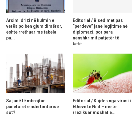
Arsim Idrizi në kulmin e
Editorial / Bisedimet pas
verës po bën gjum dimëror,
“perdeve” janë legjitime në
është rrethuar me tabela
diplomaci, por para
pa...
nënshkrimit patjetër të
ketë...
Sa janë të mbrojtur
Editorial / Kujdes nga virusi i
punëtorët e ndërtimtarisë
Etheve të Nilit – më të
sot?
rrezikuar moshat e...