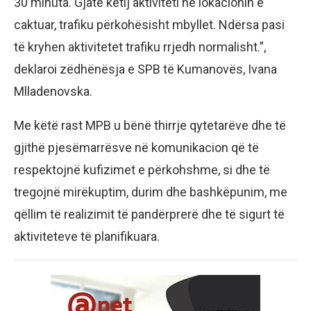
30 minuta. Gjatë këtij aktiviteti në lokacionin e
caktuar, trafiku përkohësisht mbyllet. Ndërsa pasi
të kryhen aktivitetet trafiku rrjedh normalisht.”,
deklaroi zëdhënësja e SPB të Kumanovës, Ivana
Mlladenovska.
Me këtë rast MPB u bënë thirrje qytetarëve dhe të
gjithë pjesëmarrësve në komunikacion që të
respektojnë kufizimet e përkohshme, si dhe të
tregojnë mirëkuptim, durim dhe bashkëpunim, me
qëllim të realizimit të pandërprerë dhe të sigurt të
aktiviteteve të planifikuara.