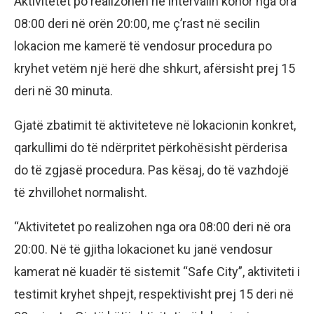
Aktivitetet po realizohen në intervalin kohor nga ora
08:00 deri në orën 20:00, me ç’rast në secilin
lokacion me kamerë të vendosur procedura po
kryhet vetëm një herë dhe shkurt, afërsisht prej 15
deri në 30 minuta.
Gjatë zbatimit të aktiviteteve në lokacionin konkret,
qarkullimi do të ndërpritet përkohësisht përderisa
do të zgjasë procedura. Pas kësaj, do të vazhdojë
të zhvillohet normalisht.
“Aktivitetet po realizohen nga ora 08:00 deri në ora
20:00. Në të gjitha lokacionet ku janë vendosur
kamerat në kuadër të sistemit “Safe City”, aktiviteti i
testimit kryhet shpejt, respektivisht prej 15 deri në