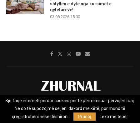
shtyllën e dytë nga kursimet e
qytetarëve!
03.08.2026 15:00
Kjo faqe interneti përdor cookies për të përmirësuar përvojën tuaj.
Rreth nesh
Impresumi
Marketing
Kontakt
Ne do të supozojmë se jeni dakord me këtë, por mund të
Privacy Policy
çregjistroheni nëse dëshironi.
Pranoj
Lexo më tepër
Zhurnal.mk është Agjenci e Lajmeve e pavarur, e themeluar në vitin
2009, që e mbulon Maqedoninë, Kosovën, Shqipërinë edhe lajmet
nga bota.