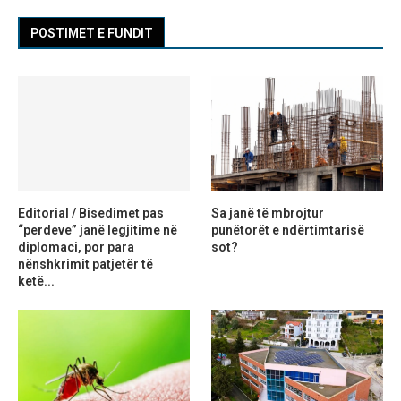
POSTIMET E FUNDIT
Editorial / Bisedimet pas
Sa janë të mbrojtur
“perdeve” janë legjitime në
punëtorët e ndërtimtarisë
diplomaci, por para
sot?
nënshkrimit patjetër të
ketë...