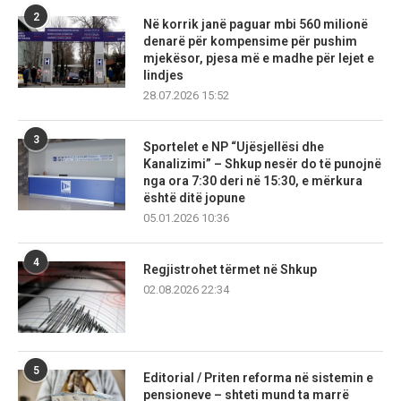
2
Në korrik janë paguar mbi 560 milionë
denarë për kompensime për pushim
mjekësor, pjesa më e madhe për lejet e
lindjes
28.07.2026 15:52
3
Sportelet e NP “Ujësjellësi dhe
Kanalizimi” – Shkup nesër do të punojnë
nga ora 7:30 deri në 15:30, e mërkura
është ditë jopune
05.01.2026 10:36
4
Regjistrohet tërmet në Shkup
02.08.2026 22:34
5
Editorial / Priten reforma në sistemin e
pensioneve – shteti mund ta marrë