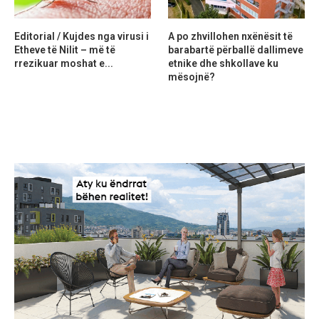
Editorial / Kujdes nga virusi i
A po zhvillohen nxënësit të
Etheve të Nilit – më të
barabartë përballë dallimeve
rrezikuar moshat e...
etnike dhe shkollave ku
mësojnë?