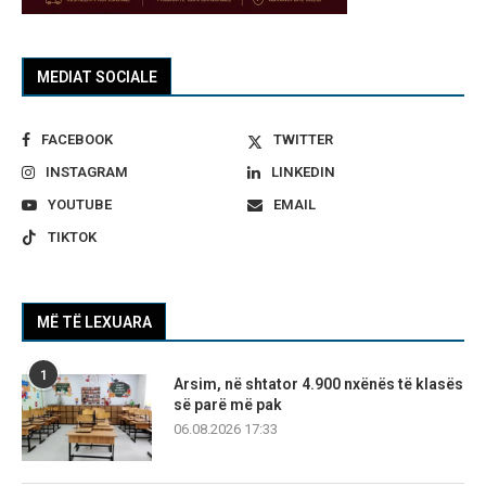
MEDIAT SOCIALE
FACEBOOK
TWITTER
INSTAGRAM
LINKEDIN
YOUTUBE
EMAIL
TIKTOK
MË TË LEXUARA
1
Arsim, në shtator 4.900 nxënës të klasës
së parë më pak
06.08.2026 17:33