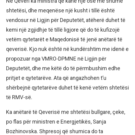
Në Qeveri ka ministra që kanë një ose më shumë
shtetësi, dhe meqenëse një kusht i tillë është
vendosur në Ligjin për Deputetët, atëherë duhet të
kemi një zgjidhje të tillë ligjore që do të kufizojë
vetëm qytetarët e Maqedonisë të jenë anëtarë të
qeverisë. Kjo nuk është në kundërshtim me idenë e
propozuar nga VMRO-DPMNE në Ligjin për
Deputetët, dhe me këtë do të përmbushim edhe
pritjet e qytetarëve. Ata që angazhohen t’u
shërbejnë qytetarëve duhet të kenë vetëm shtetësi
të RMV-së.
Ka anëtarë të Qeverisë me shtetësi bullgare, çeke,
po flas për ministren e Energjetikës, Sanja
Bozhinovska. Shpresoj që shumica do ta