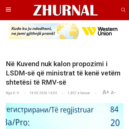
Në Kuvend nuk kalon propozimi i
LSDM-së që ministrat të kenë vetëm
shtetësi të RMV-së
A+
A-
Nga
D. V.
18.05.2026 14:03
1,857
e lexuar