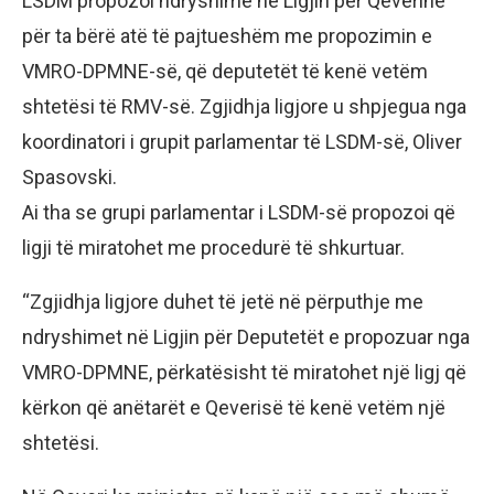
LSDM propozoi ndryshime në Ligjin për Qeverinë
për ta bërë atë të pajtueshëm me propozimin e
VMRO-DPMNE-së, që deputetët të kenë vetëm
shtetësi të RMV-së. Zgjidhja ligjore u shpjegua nga
koordinatori i grupit parlamentar të LSDM-së, Oliver
Spasovski.
Ai tha se grupi parlamentar i LSDM-së propozoi që
ligji të miratohet me procedurë të shkurtuar.
“Zgjidhja ligjore duhet të jetë në përputhje me
ndryshimet në Ligjin për Deputetët e propozuar nga
VMRO-DPMNE, përkatësisht të miratohet një ligj që
kërkon që anëtarët e Qeverisë të kenë vetëm një
shtetësi.