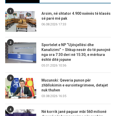
1
Arsim, në shtator 4.900 nxënës të klasës
së parë më pak
06.08.2026 17:33
2
Sportelet e NP “Ujësjellësi dhe
Kanalizimi” – Shkup nesër do të punojnë
nga ora 7:30 deri në 15:30, e mërkura
është ditë jopune
05.01.2026 10:36
3
Mucunski: Qeveria punon për
zhbllokimin e eurointegrimeve, detajet
nuk thuhen
03.08.2026 16:35
4
Në korrik janë paguar mbi 560 milionë