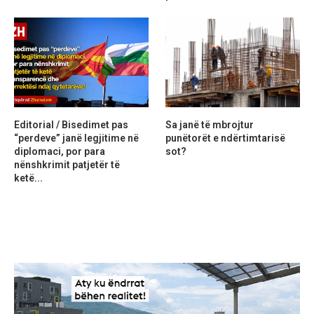
Editorial / Bisedimet pas
Sa janë të mbrojtur
“perdeve” janë legjitime në
punëtorët e ndërtimtarisë
diplomaci, por para
sot?
nënshkrimit patjetër të
ketë...