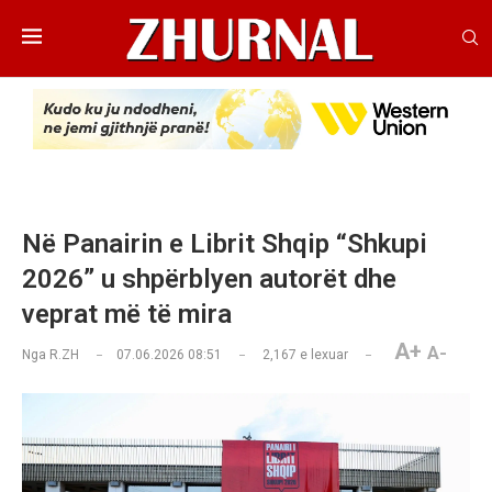
Në Panairin e Librit Shqip “Shkupi
2026” u shpërblyen autorët dhe
veprat më të mira
A+
A-
Nga
R.ZH
07.06.2026 08:51
2,167
e lexuar