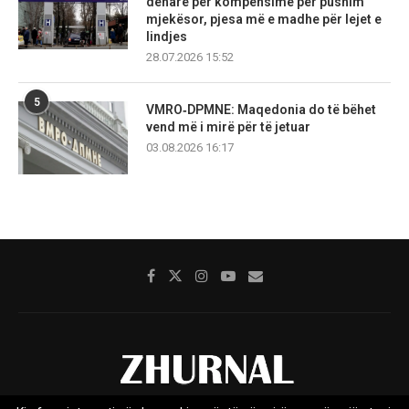
denarë për kompensime për pushim
mjekësor, pjesa më e madhe për lejet e
lindjes
28.07.2026 15:52
5
VMRO‑DPMNE: Maqedonia do të bëhet
vend më i mirë për të jetuar
03.08.2026 16:17