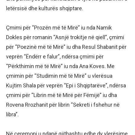
letërsisë dhe kulturës shqiptare.
Çmimi për “Prozën më të Mirë” iu nda Namik
Dokles për romanin “Asnjë trokitje në qiell”, çmimi
për “Poezinë më të Mirë” iu dha Resul Shabanit për
veprën “Ëndërr e falur”, ndërsa çmimi për
“Përkthimin më të Mirë” iu nda Ana Koves. Me
çmimin për “Studimin më të Mirë” u vlerësua
Kujtim Shala për veprën “Epi i Shqiptarëve”, ndërsa
çmimi për “Librin më të Mirë për Fëmijë” iu dha
Rovena Rrozhanit për librin “Sekreti i fshehur në
libra”.
Në ceremoni u ndanë gjithashtu edhe dy vlerësime