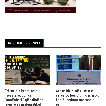
POSTIMET E FUNDIT
Editorial / Rritet nota
Arsim Idrizi në kulmin e
mesatare, por kemi
verës po bën gjum dimëror,
“analfabetë” që s’dinë as
është rrethuar me tabela
lexim e as matematikë!
pa...