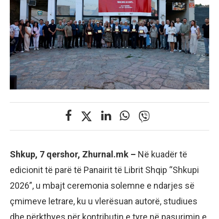
Shkup, 7 qershor, Zhurnal.mk –
Në kuadër të
edicionit të parë të Panairit të Librit Shqip “Shkupi
2026”, u mbajt ceremonia solemne e ndarjes së
çmimeve letrare, ku u vlerësuan autorë, studiues
dhe përkthyes për kontributin e tyre në pasurimin e