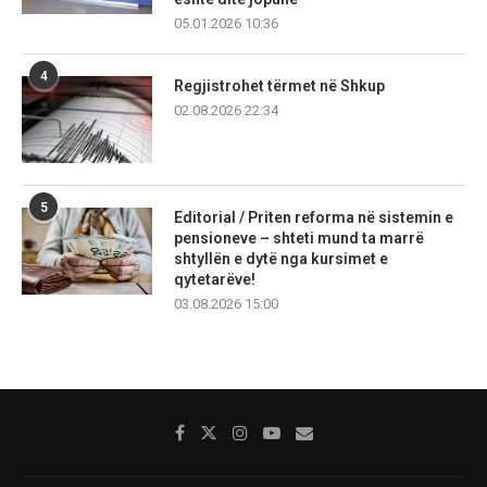
05.01.2026 10:36
4
Regjistrohet tërmet në Shkup
02.08.2026 22:34
5
Editorial / Priten reforma në sistemin e
pensioneve – shteti mund ta marrë
shtyllën e dytë nga kursimet e
qytetarëve!
03.08.2026 15:00