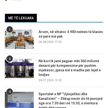
MË TË LEXUARA
1
Arsim, në shtator 4.900 nxënës të klasës
së parë më pak
06.08.2026 17:33
2
Në korrik janë paguar mbi 560 milionë
denarë për kompensime për pushim
mjekësor, pjesa më e madhe për lejet e
lindjes
28.07.2026 15:52
3
Sportelet e NP “Ujësjellësi dhe
Kanalizimi” – Shkup nesër do të punojnë
nga ora 7:30 deri në 15:30, e mërkura
është ditë jopune