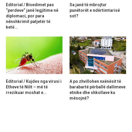
Editorial / Bisedimet pas
Sa janë të mbrojtur
“perdeve” janë legjitime në
punëtorët e ndërtimtarisë
diplomaci, por para
sot?
nënshkrimit patjetër të
ketë...
Editorial / Kujdes nga virusi i
A po zhvillohen nxënësit të
Etheve të Nilit – më të
barabartë përballë dallimeve
rrezikuar moshat e...
etnike dhe shkollave ku
mësojnë?