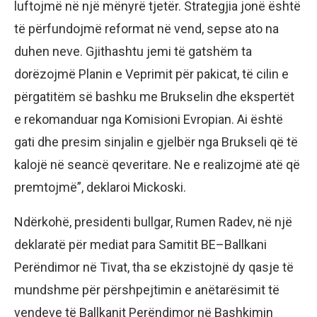
luftojmë në një mënyrë tjetër. Strategjia jonë është
të përfundojmë reformat në vend, sepse ato na
duhen neve. Gjithashtu jemi të gatshëm ta
dorëzojmë Planin e Veprimit për pakicat, të cilin e
përgatitëm së bashku me Brukselin dhe ekspertët
e rekomanduar nga Komisioni Evropian. Ai është
gati dhe presim sinjalin e gjelbër nga Brukseli që të
kalojë në seancë qeveritare. Ne e realizojmë atë që
premtojmë”, deklaroi Mickoski.
Ndërkohë, presidenti bullgar, Rumen Radev, në një
deklaratë për mediat para Samitit BE–Ballkani
Perëndimor në Tivat, tha se ekzistojnë dy qasje të
mundshme për përshpejtimin e anëtarësimit të
vendeve të Ballkanit Perëndimor në Bashkimin