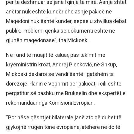
për të dëshmuar se janë fqinjë të mirë. Asnjë shtet
anëtar nuk është kundër dhe asnjë pakicë në
Maqedoni nuk është kundër, sepse u zhvillua debat
publik. Problemi qenka se dokumenti është në
gjuhën maqedonase”, tha Mickoski.
Në fund të muajit të kaluar, pas takimit me
kryeministrin kroat, Andrej Plenković, në Shkup,
Mickoski deklaroi se vendi është i gatshëm ta
dorëzojë Planin e Veprimit për pakicat, i cili është
përgatitur së bashku me Brukselin dhe ekspertët e
rekomanduar nga Komisioni Evropian.
“Por nëse çështjet bilaterale janë ato që duhet të
gjykojnë rrugën tonë evropiane, atëherë ne do të