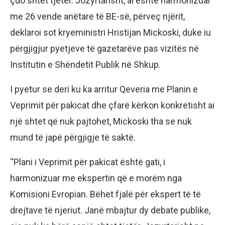
çdo shtet tjetër. Jozyrtarisht, ai është harmonizuar
me 26 vende anëtare të BE-së, përveç njërit,
deklaroi sot kryeministri Hristijan Mickoski, duke iu
përgjigjur pyetjeve të gazetarëve pas vizitës në
Institutin e Shëndetit Publik në Shkup.
I pyetur se deri ku ka arritur Qeveria me Planin e
Veprimit për pakicat dhe çfarë kërkon konkretisht ai
një shtet që nuk pajtohet, Mickoski tha se nuk
mund të japë përgjigje të saktë.
“Plani i Veprimit për pakicat është gati, i
harmonizuar me ekspertin që e morëm nga
Komisioni Evropian. Bëhet fjalë për ekspert të të
drejtave të njeriut. Janë mbajtur dy debate publike,