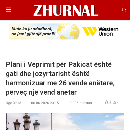
Plani i Veprimit për Pakicat është
gati dhe jozyrtarisht është
harmonizuar me 26 vende anëtare,
përveç një vend anëtar
A+
A-
Nga
Xh M
06.06.2026 23:15
3,306
e lexuar