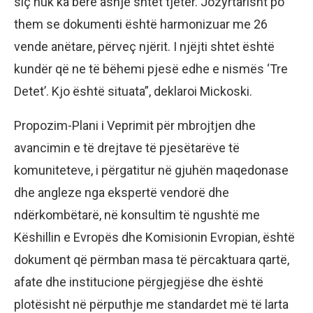
siç nuk ka bërë asnjë shtet tjetër. Jozyrtarisht po
them se dokumenti është harmonizuar me 26
vende anëtare, përveç njërit. I njëjti shtet është
kundër që ne të bëhemi pjesë edhe e nismës ‘Tre
Detet’. Kjo është situata”, deklaroi Mickoski.
Propozim-Plani i Veprimit për mbrojtjen dhe
avancimin e të drejtave të pjesëtarëve të
komuniteteve, i përgatitur në gjuhën maqedonase
dhe angleze nga ekspertë vendorë dhe
ndërkombëtarë, në konsultim të ngushtë me
Këshillin e Evropës dhe Komisionin Evropian, është
dokument që përmban masa të përcaktuara qartë,
afate dhe institucione përgjegjëse dhe është
plotësisht në përputhje me standardet më të larta