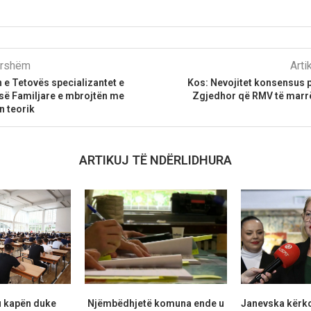
parshëm
Arti
n e Tetovës specializantet e
Kos: Nevojitet konsensus p
së Familjare e mbrojtën me
Zgjedhor që RMV të marrë
n teorik
ARTIKUJ TË NDËRLIDHURA
u kapën duke
Njëmbëdhjetë komuna ende u
Janevska kërko