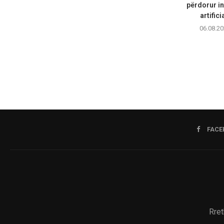
përdorur in
artifici
06.08.20
FACE
Rret