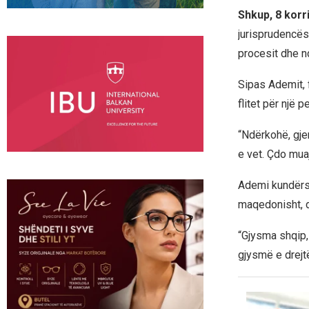
Shkup, 8 korr
jurisprudencës 
procesit dhe n
Sipas Ademit, f
flitet për një
“Ndërkohë, gje
e vet. Çdo muaj
Ademi kundërsh
maqedonisht, d
“Gjysma shqip,
gjysmë e drejtë