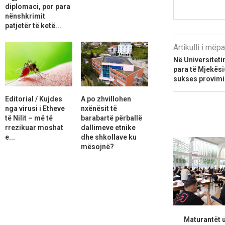
diplomaci, por para
nënshkrimit
patjetër të ketë...
Artikulli i më
Në Universiteti
para të Mjekësi
sukses provimi
Editorial / Kujdes
A po zhvillohen
nga virusi i Etheve
nxënësit të
të Nilit – më të
barabartë përballë
rrezikuar moshat
dallimeve etnike
e...
dhe shkollave ku
mësojnë?
Maturantët 