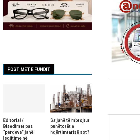
POSTIMET E FUNDIT
Editorial /
Sa janë të mbrojtur
Bisedimet pas
punëtorët e
“perdeve” janë
ndërtimtarisë sot?
legjitime në