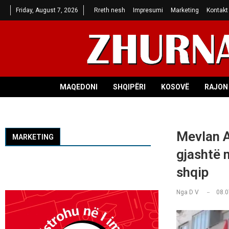
Friday, August 7, 2026
Rreth nesh
Impresumi
Marketing
Kontakt
MAQEDONI
SHQIPËRI
KOSOVË
RAJON 
Mevlan A
MARKETING
gjashtë 
shqip
Nga
D V
08.0