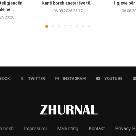
teligjencën
kanë borxh anëtarëve të...
ligjeve për
ale në...
06.08.2026 23:17
06.08.2
26 23:20
BOOK
TWITTER
INSTAGRAM
YOUTUBE
h nesh
Impresumi
Marketing
Kontakt
Privacy P