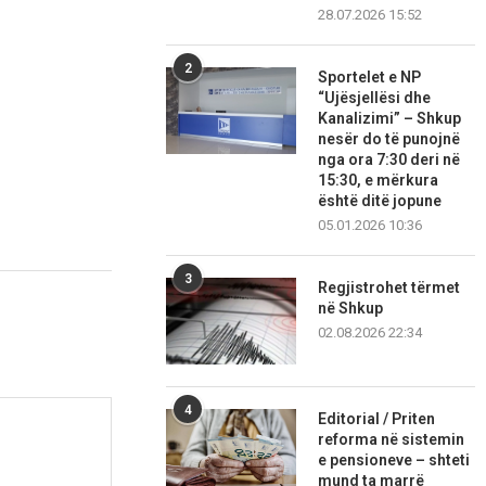
28.07.2026 15:52
2
Sportelet e NP
“Ujësjellësi dhe
Kanalizimi” – Shkup
nesër do të punojnë
nga ora 7:30 deri në
15:30, e mërkura
është ditë jopune
05.01.2026 10:36
3
Regjistrohet tërmet
në Shkup
02.08.2026 22:34
4
Editorial / Priten
reforma në sistemin
e pensioneve – shteti
mund ta marrë