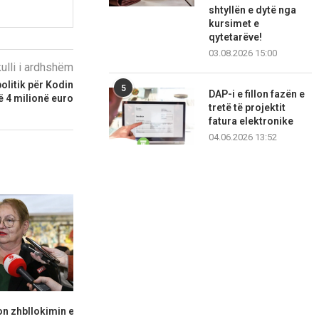
shtyllën e dytë nga
kursimet e
qytetarëve!
03.08.2026 15:00
kulli i ardhshëm
olitik për Kodin
5
DAP-i e fillon fazën e
 4 milionë euro
tretë të projektit
fatura elektronike
04.06.2026 13:52
n zhbllokimin e
Fajin po e kërkojnë në vendin e
LSDM akuzon 