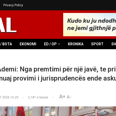
Privacy Policy
/ BOTA
EKONOMI
ED / OP
KRONIKA
SPORT
S
demi: Nga premtimi për një javë, te pri
muaj provimi i jurisprudencës ende ask
A+
A-
7.2026 16:20
2,181
e lexuar