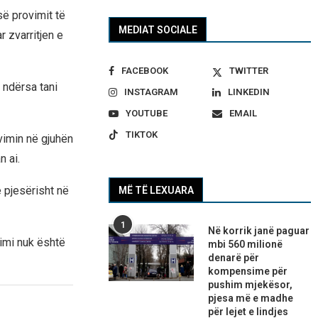
së provimit të
MEDIAT SOCIALE
 zvarritjen e
FACEBOOK
TWITTER
 ndërsa tani
INSTAGRAM
LINKEDIN
YOUTUBE
EMAIL
TIKTOK
vimin në gjuhën
n ai.
 pjesërisht në
MË TË LEXUARA
1
Në korrik janë paguar
imi nuk është
mbi 560 milionë
denarë për
kompensime për
pushim mjekësor,
pjesa më e madhe
për lejet e lindjes