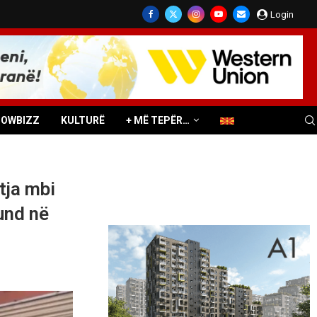
Login
HOWBIZZ
KULTURË
+ MË TEPËR…
tja mbi
und në