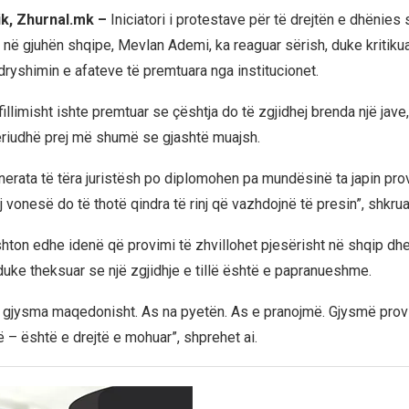
ik, Zhurnal.mk –
Iniciatori i protestave për të drejtën e dhënies 
në gjuhën shqipe, Mevlan Ademi, ka reaguar sërish, duke kritikuar
dryshimin e afateve të premtuara nga institucionet.
illimisht ishte premtuar se çështja do të zgjidhej brenda një jave,
 periudhë prej më shumë se gjashtë muajsh.
nerata të tëra juristësh po diplomohen pa mundësinë ta japin pro
 vonesë do të thotë qindra të rinj që vazhdojnë të presin”, shkrua
ton edhe idenë që provimi të zhvillohet pjesërisht në shqip dhe
uke theksuar se një zgjidhje e tillë është e papranueshme.
 gjysma maqedonisht. As na pyetën. As e pranojmë. Gjysmë prov
 – është e drejtë e mohuar”, shprehet ai.