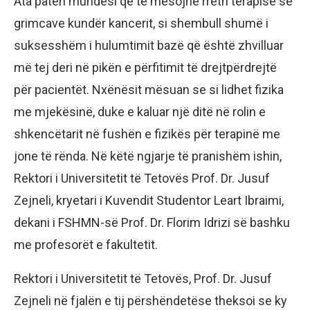
Ata patën mundësi që të mësojnë rreth terapisë së
grimcave kundër kancerit, si shembull shumë i
suksesshëm i hulumtimit bazë që është zhvilluar
më tej deri në pikën e përfitimit të drejtpërdrejtë
për pacientët. Nxënësit mësuan se si lidhet fizika
me mjekësinë, duke e kaluar një ditë në rolin e
shkencëtarit në fushën e fizikës për terapinë me
jone të rënda. Në këtë ngjarje të pranishëm ishin,
Rektori i Universitetit të Tetovës Prof. Dr. Jusuf
Zejneli, kryetari i Kuvendit Studentor Leart Ibraimi,
dekani i FSHMN-së Prof. Dr. Florim Idrizi së bashku
me profesorët e fakultetit.
Rektori i Universitetit të Tetovës, Prof. Dr. Jusuf
Zejneli në fjalën e tij përshëndetëse theksoi se ky