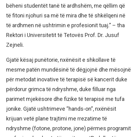
bëheni studentët tanë të ardhshëm, me qëllim që
të fitoni njohuri sa më të mira dhe të shkëlqeni në
të ardhmen në ushtrimin e profesionit tuaj.” – tha
Rektori i Universitetit të Tetovës Prof. Dr. Jusuf
Zejneli.
Gjatë kësaj punëtorie, nxënësit e shkollave të
mesme patën mundësinë të dëgjojnë dhe mësojnë
për metodat inovative të terapisë së kancerit duke
përdorur grimca të ndryshme, duke filluar nga
parimet mjekësore dhe fizike të terapisë me tufa
jonike. Gjatë ushtrimeve “hands-on”, nxënësit
krijuan vetë plane trajtimi me rrezatime të
ndryshme (fotone, protone, jone) përmes programit