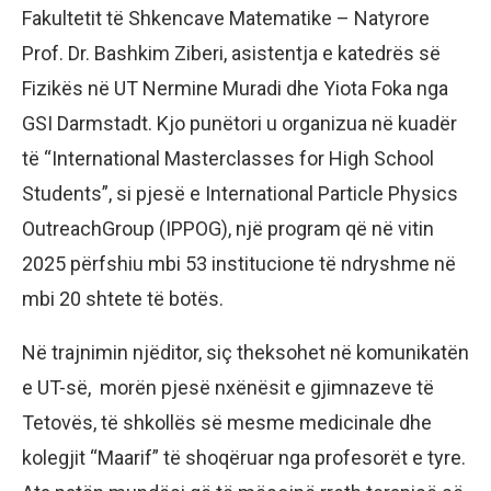
Fakultetit të Shkencave Matematike – Natyrore
Prof. Dr. Bashkim Ziberi, asistentja e katedrës së
Fizikës në UT Nermine Muradi dhe Yiota Foka nga
GSI Darmstadt. Kjo punëtori u organizua në kuadër
të “International Masterclasses for High School
Students”, si pjesë e International Particle Physics
OutreachGroup (IPPOG), një program që në vitin
2025 përfshiu mbi 53 institucione të ndryshme në
mbi 20 shtete të botës.
Në trajnimin njëditor, siç theksohet në komunikatën
e UT-së, morën pjesë nxënësit e gjimnazeve të
Tetovës, të shkollës së mesme medicinale dhe
kolegjit “Maarif” të shoqëruar nga profesorët e tyre.