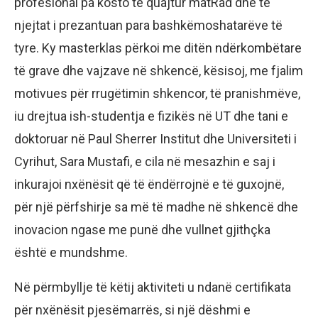
profesional pa kosto të quajtur matRad dhe të
njejtat i prezantuan para bashkëmoshatarëve të
tyre. Ky masterklas përkoi me ditën ndërkombëtare
të grave dhe vajzave në shkencë, kësisoj, me fjalim
motivues për rrugëtimin shkencor, të pranishmëve,
iu drejtua ish-studentja e fizikës në UT dhe tani e
doktoruar në Paul Sherrer Institut dhe Universiteti i
Cyrihut, Sara Mustafi, e cila në mesazhin e saj i
inkurajoi nxënësit që të ëndërrojnë e të guxojnë,
për një përfshirje sa më të madhe në shkencë dhe
inovacion ngase me punë dhe vullnet gjithçka
është e mundshme.
Në përmbyllje të këtij aktiviteti u ndanë certifikata
për nxënësit pjesëmarrës, si një dëshmi e