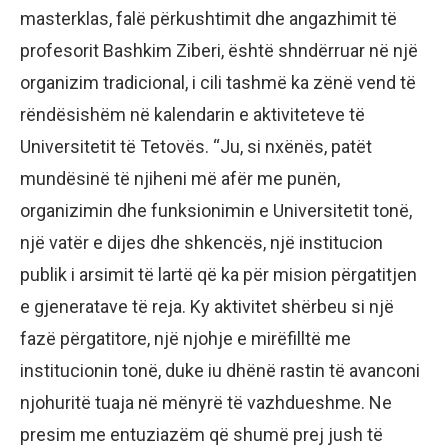
masterklas, falë përkushtimit dhe angazhimit të
profesorit Bashkim Ziberi, është shndërruar në një
organizim tradicional, i cili tashmë ka zënë vend të
rëndësishëm në kalendarin e aktiviteteve të
Universitetit të Tetovës. “Ju, si nxënës, patët
mundësinë të njiheni më afër me punën,
organizimin dhe funksionimin e Universitetit tonë,
një vatër e dijes dhe shkencës, një institucion
publik i arsimit të lartë që ka për mision përgatitjen
e gjeneratave të reja. Ky aktivitet shërbeu si një
fazë përgatitore, një njohje e mirëfilltë me
institucionin tonë, duke iu dhënë rastin të avanconi
njohuritë tuaja në mënyrë të vazhdueshme. Ne
presim me entuziazëm që shumë prej jush të