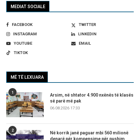
MEDIAT SOCIALE
FACEBOOK
TWITTER
INSTAGRAM
LINKEDIN
YOUTUBE
EMAIL
TIKTOK
MË TË LEXUARA
1
Arsim, në shtator 4.900 nxënës të klasës
së parë më pak
06.08.2026 17:33
2
Në korrik janë paguar mbi 560 milionë
denarë për kompensime për pushim