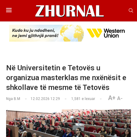
Në Universitetin e Tetovës u
organizua masterklas me nxënësit e
shkollave të mesme të Tetovës
A+
A-
Nga
B.M
12.02.2026 12:29
1,581
e lexuar