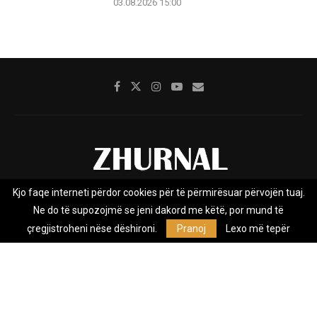
03.08.2026 15:00
Kjo faqe interneti përdor cookies për të përmirësuar përvojën tuaj.
Rreth nesh
Impresumi
Marketing
Kontakt
Ne do të supozojmë se jeni dakord me këtë, por mund të
Privacy Policy
çregjistroheni nëse dëshironi.
Pranoj
Lexo më tepër
Zhurnal.mk është Agjenci e Lajmeve e pavarur, e themeluar në vitin
2009, që e mbulon Maqedoninë, Kosovën, Shqipërinë edhe lajmet
nga bota.
@2026 - All Right Reserved. Designed and Developed by
Anet.Com.Mk