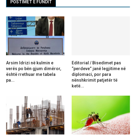
POSTIMET E FUNDIT
Arsim Idrizi në kulmin e
Editorial / Bisedimet pas
verës po bën gjum dimëror,
“perdeve” janë legjitime në
është rrethuar me tabela
diplomaci, por para
pa...
nënshkrimit patjetër të
ketë...