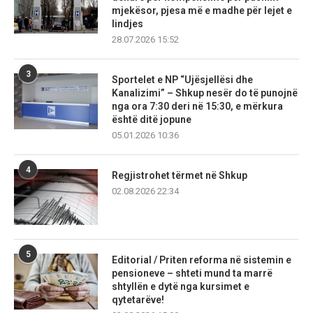
mjekësor, pjesa më e madhe për lejet e
lindjes
28.07.2026 15:52
3
Sportelet e NP “Ujësjellësi dhe
Kanalizimi” – Shkup nesër do të punojnë
nga ora 7:30 deri në 15:30, e mërkura
është ditë jopune
05.01.2026 10:36
4
Regjistrohet tërmet në Shkup
02.08.2026 22:34
5
Editorial / Priten reforma në sistemin e
pensioneve – shteti mund ta marrë
shtyllën e dytë nga kursimet e
qytetarëve!