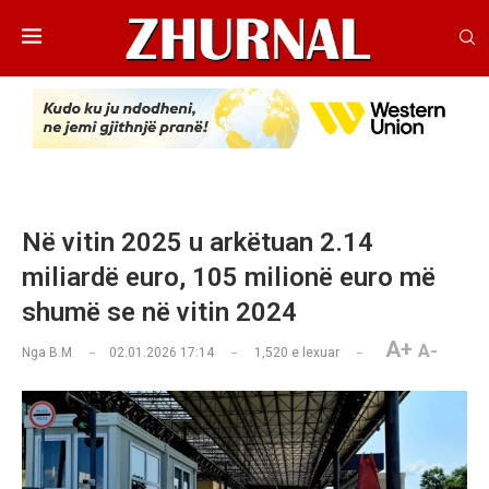
Në vitin 2025 u arkëtuan 2.14
miliardë euro, 105 milionë euro më
shumë se në vitin 2024
A+
A-
Nga
B.M
02.01.2026 17:14
1,520
e lexuar