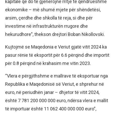
kapitale që do të gjenerojnë rritje të qëndrueshme
ekonomike – më shumë mjete për shëndetësi,
arsim, çerdhe dhe shkolla të reja, si dhe për
investime në infrastrukturën rrugore dhe
hekurudhore”, thekson drejtori Boban Nikollovski.
Kujtojmë se Maqedonia e Veriut gjatë vitit 2024 ka
pasur rënie të eksportit për 6.6 përqind dhe importit
për 0.8 përqind në krahasim me vitin 2023.
“Vlera e përgjithshme e mallrave të eksportuar nga
Republika e Maqedonisë së Veriut, e shprehur në
euro, në periudhën janar – dhjetor të vitit 2024,
është 7 781 200 000 000 euro, ndërsa vlera e mallit
të importuar është 11 062 400 000 000 euro”,