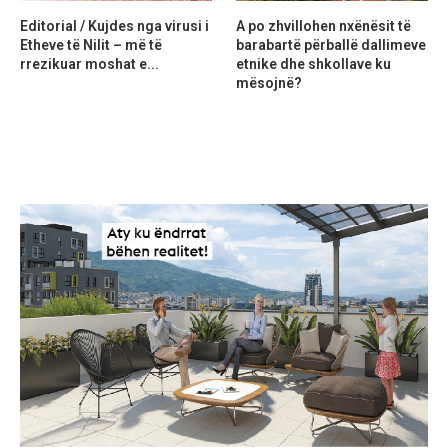
Editorial / Kujdes nga virusi i
A po zhvillohen nxënësit të
Etheve të Nilit – më të
barabartë përballë dallimeve
rrezikuar moshat e...
etnike dhe shkollave ku
mësojnë?