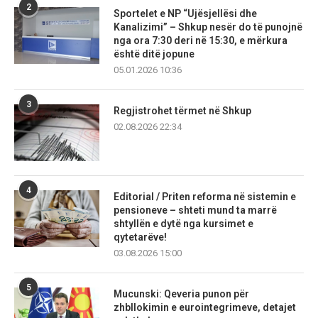
2
Sportelet e NP “Ujësjellësi dhe
Kanalizimi” – Shkup nesër do të punojnë
nga ora 7:30 deri në 15:30, e mërkura
është ditë jopune
05.01.2026 10:36
3
Regjistrohet tërmet në Shkup
02.08.2026 22:34
4
Editorial / Priten reforma në sistemin e
pensioneve – shteti mund ta marrë
shtyllën e dytë nga kursimet e
qytetarëve!
03.08.2026 15:00
5
Mucunski: Qeveria punon për
zhbllokimin e eurointegrimeve, detajet