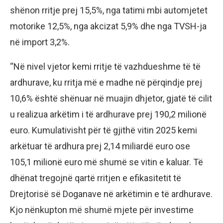
shënon rritje prej 15,5%, nga tatimi mbi automjetet
motorike 12,5%, nga akcizat 5,9% dhe nga TVSH-ja
në import 3,2%.
“Në nivel vjetor kemi rritje të vazhdueshme të të
ardhurave, ku rritja më e madhe në përqindje prej
10,6% është shënuar në muajin dhjetor, gjatë të cilit
u realizua arkëtim i të ardhurave prej 190,2 milionë
euro. Kumulativisht për të gjithë vitin 2025 kemi
arkëtuar të ardhura prej 2,14 miliardë euro ose
105,1 milionë euro më shumë se vitin e kaluar. Të
dhënat tregojnë qartë rritjen e efikasitetit të
Drejtorisë së Doganave në arkëtimin e të ardhurave.
Kjo nënkupton më shumë mjete për investime