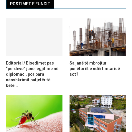
POSTIMET E FUNDIT
Editorial / Bisedimet pas
Sa janë të mbrojtur
“perdeve” janë legjitime në
punëtorët e ndërtimtarisë
diplomaci, por para
sot?
nënshkrimit patjetër të
ketë...