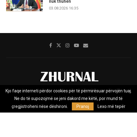
nuk thuhen
03.08.2026 16:35
Kjo faqe interneti përdor cookies për të përmirësuar përvojën tuaj.
Rreth nesh
Impresumi
Marketing
Kontakt
Ne do të supozojmë se jeni dakord me këtë, por mund të
Privacy Policy
çregjistroheni nëse dëshironi.
Pranoj
Lexo më tepër
Zhurnal.mk është Agjenci e Lajmeve e pavarur, e themeluar në vitin
2009, që e mbulon Maqedoninë, Kosovën, Shqipërinë edhe lajmet
nga bota.
@2026 - All Right Reserved. Designed and Developed by