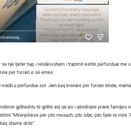
r se një tjetër hap i rëndësishëm i trajtimit është përfunduar me
rinë për forcën e së ëmës.
p i madh u përfundua sot. Jam kaq krenare për forcën tënde, mama.
nderon gjithashtu të gjithë ata që po i qëndrojnë pranë familjes 
htirë:“Mirënjohëse për çdo mesazh, çdo lutje, çdo fjalë të mirë. 
 kaq shumë dritë”.