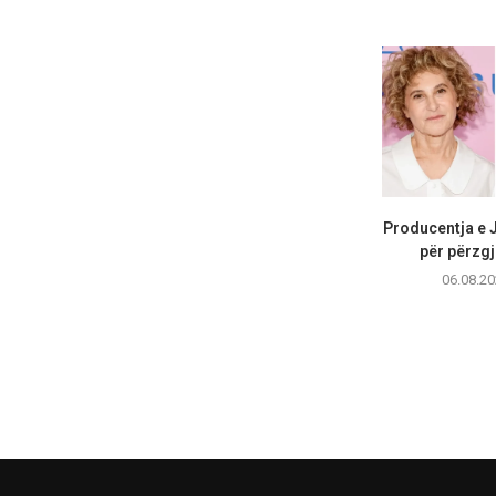
Producentja e 
për përzgj
06.08.20