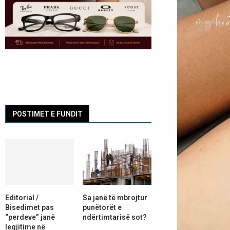
POSTIMET E FUNDIT
Editorial /
Sa janë të mbrojtur
Bisedimet pas
punëtorët e
“perdeve” janë
ndërtimtarisë sot?
legjitime në