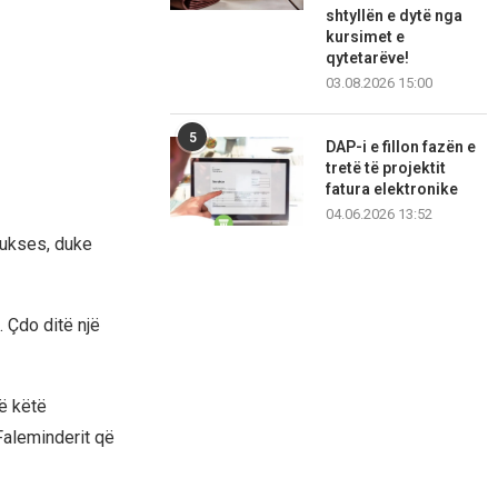
shtyllën e dytë nga
kursimet e
qytetarëve!
03.08.2026 15:00
5
DAP-i e fillon fazën e
tretë të projektit
fatura elektronike
04.06.2026 13:52
 sukses, duke
 Çdo ditë një
në këtë
Faleminderit që