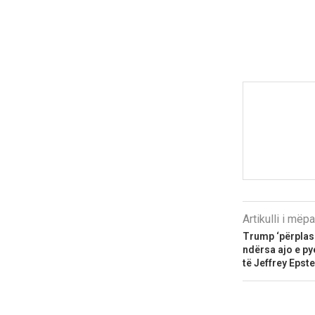
Artikulli i më
Trump ‘përplas
ndërsa ajo e pye
të Jeffrey Epste