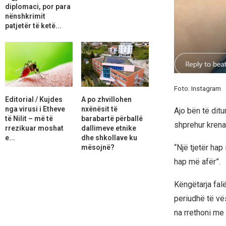
diplomaci, por para
nënshkrimit
patjetër të ketë...
Foto: Instagram
Editorial / Kujdes
A po zhvillohen
nga virusi i Etheve
nxënësit të
Ajo bën të ditu
të Nilit – më të
barabartë përballë
shprehur krena
rrezikuar moshat
dallimeve etnike
e...
dhe shkollave ku
“Një tjetër ha
mësojnë?
hap më afër”.
Këngëtarja falë
periudhë të vës
na rrethoni me