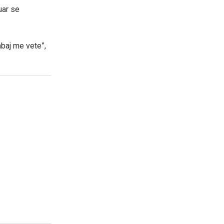
uar se
mbaj me vete”,