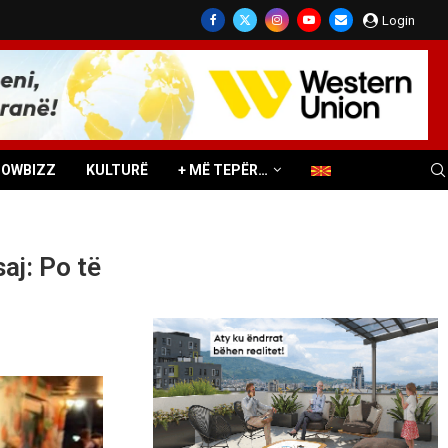
Login
HOWBIZZ
KULTURË
+ MË TEPËR…
aj: Po të