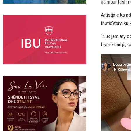
ka nisur tashmë
Artistja e ka 
InstaStory, ku 
“Nuk jam aty p
frymëmarrje, ç