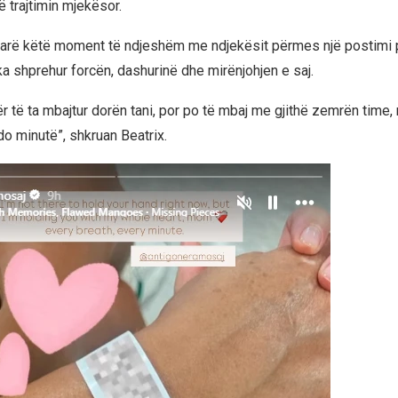
 trajtimin mjekësor.
ndarë këtë moment të ndjeshëm me ndjekësit përmes një postimi
ka shprehur forcën, dashurinë dhe mirënjohjen e saj.
ër të ta mbajtur dorën tani, por po të mbaj me gjithë zemrën time
do minutë”, shkruan Beatrix.