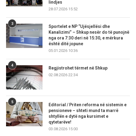
lindjes
28.07.2026 15:52
3
Sportelet e NP “Ujësjellësi dhe
Kanalizimi” – Shkup nesër do të punojnë
nga ora 7:30 deri në 15:30, e mërkura
është ditë jopune
05.01.2026 10:36
4
Regjistrohet tërmet në Shkup
02.08.2026 22:34
5
Editorial / Priten reforma në sistemin e
pensioneve – shteti mund ta marrë
shtyllën e dytë nga kursimet e
qytetarëve!
03.08.2026 15:00