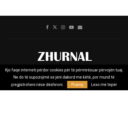
Kjo faqe interneti përdor cookies për të përmirësuar përvojën tuaj.
Rreth nesh
Impresumi
Marketing
Kontakt
Ne do të supozojmë se jeni dakord me këtë, por mund të
Privacy Policy
çregjistroheni nëse dëshironi.
Pranoj
Lexo më tepër
Zhurnal.mk është Agjenci e Lajmeve e pavarur, e themeluar në vitin
2009, që e mbulon Maqedoninë, Kosovën, Shqipërinë edhe lajmet
nga bota.
@2026 - All Right Reserved. Designed and Developed by
Anet.Com.Mk