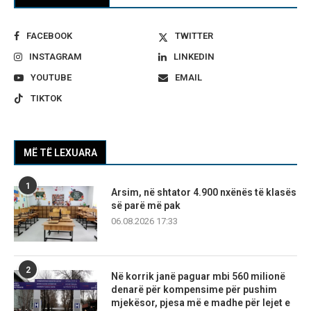
FACEBOOK
TWITTER
INSTAGRAM
LINKEDIN
YOUTUBE
EMAIL
TIKTOK
MË TË LEXUARA
1
Arsim, në shtator 4.900 nxënës të klasës
së parë më pak
06.08.2026 17:33
2
Në korrik janë paguar mbi 560 milionë
denarë për kompensime për pushim
mjekësor, pjesa më e madhe për lejet e