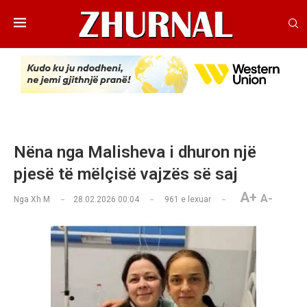
Nëna nga Malisheva i dhuron një
pjesë të mëlçisë vajzës së saj
A+
A-
Nga
Xh M
28.02.2026 00:04
961
e lexuar