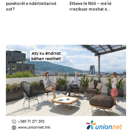
punëtorët e ndërtimtarisë
Etheve të Nilit – më të
sot?
rrezikuar moshat e...