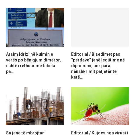
Arsim Idrizi në kulmin e
Editorial / Bisedimet pas
verës po bën gjum dimëror,
“perdeve” janë legjitime në
është rrethuar me tabela
diplomaci, por para
pa...
nënshkrimit patjetër të
ketë...
Sa janë të mbrojtur
Editorial / Kujdes nga virusi i