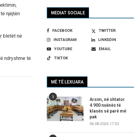
ektimin,
MEDIAT SOCIALE
të njëjtën
FACEBOOK
TWITTER
r bletët në
INSTAGRAM
LINKEDIN
YOUTUBE
EMAIL
 të ndryshme të
TIKTOK
MË TË LEXUARA
1
Arsim, në shtator
4.900 nxënës të
klasës së parë më
pak
06.08.2026 17:33