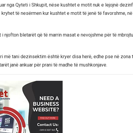
uar nga Qyteti i Shkupit, nëse kushtet e motit nuk e lejojnë dezinf
 kryhet të nesërmen kur kushtet e motit të jenë të favorshme, në 
t i njofton bletarët që të marrin masat e nevojshme për të mbrojtu
ri më tani dezinsektim është kryer disa herë, edhe pse në zona
etarët janë ankuar për prani të madhe të mushkonjave.