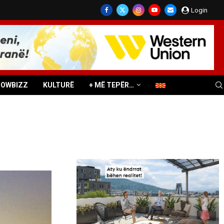
Login
HOWBIZZ
KULTURË
+ MË TEPËR…