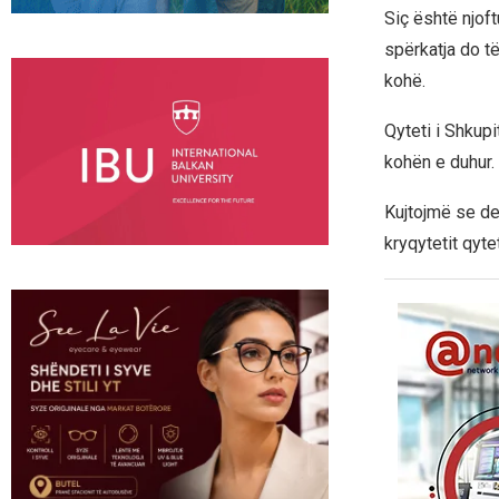
Siç është njoft
spërkatja do të
kohë.
Qyteti i Shkupi
kohën e duhur.
Kujtojmë se de
kryqytetit qyt