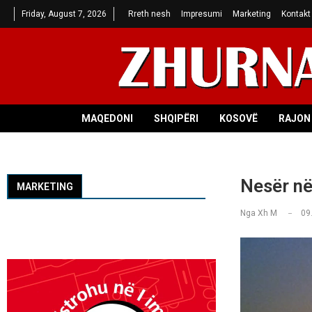
Friday, August 7, 2026
Rreth nesh
Impresumi
Marketing
Kontakt
MAQEDONI
SHQIPËRI
KOSOVË
RAJON 
Nesër në
MARKETING
Nga
Xh M
09