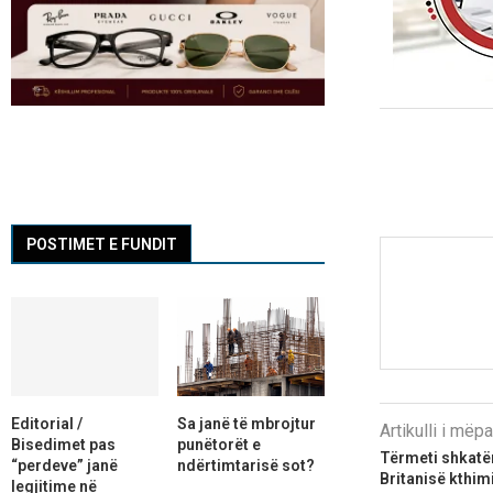
POSTIMET E FUNDIT
Editorial /
Sa janë të mbrojtur
Artikulli i më
Bisedimet pas
punëtorët e
Tërmeti shkatë
“perdeve” janë
ndërtimtarisë sot?
Britanisë kthimi
legjitime në