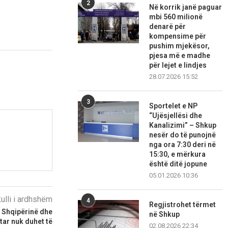
2
Në korrik janë paguar
mbi 560 milionë
denarë për
kompensime për
pushim mjekësor,
pjesa më e madhe
për lejet e lindjes
28.07.2026 15:52
3
Sportelet e NP
“Ujësjellësi dhe
Kanalizimi” – Shkup
nesër do të punojnë
nga ora 7:30 deri në
15:30, e mërkura
është ditë jopune
05.01.2026 10:36
kulli i ardhshëm
4
Regjistrohet tërmet
 Shqipërinë dhe
në Shkup
ar nuk duhet të
02.08.2026 22:34