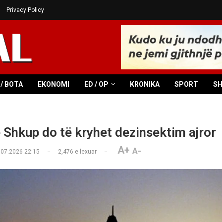
Privacy Policy
/ BOTA
EKONOMI
ED / OP
KRONIKA
SPORT
S
 Shkup do të kryhet dezinsektim ajror
A+
A-
.07.2026 22:15
2,476
e lexuar