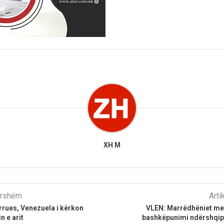
XH M
parshëm
Arti
rrues, Venezuela i kërkon
VLEN: Marrëdhëniet me
n e arit
bashkëpunimi ndërshqipt