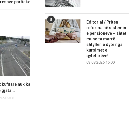
eresave partiake
5
Editorial / Priten
reforma në sistemin
e pensioneve – shteti
mund ta marrë
shtyllën e dytë nga
kursimet e
qytetarëve!
03.08.2026 15:00
 kufitare nuk ka
Moti sot në Maqedoninë e
Maturantët 
ë gjata...
Veriut
përdorur i
artific
026 09:03
07.08.2026 09:02
06.08.2