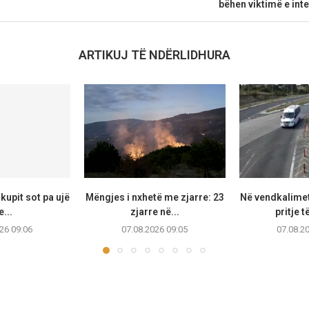
bëhen viktimë e int
ARTIKUJ TË NDËRLIDHURA
kupit sot pa ujë
Mëngjes i nxhetë me zjarre: 23
Në vendkalimet
...
zjarre në...
pritje t
26 09:06
07.08.2026 09:05
07.08.2