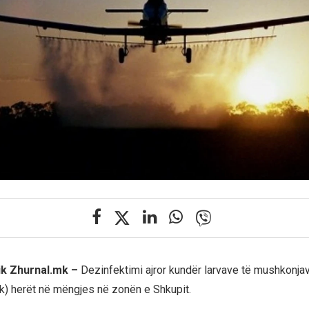
ik Zhurnal.mk –
Dezinfektimi ajror kundër larvave të mushkonjav
ik) herët në mëngjes në zonën e Shkupit.