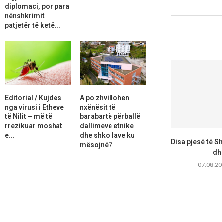
diplomaci, por para
nënshkrimit
patjetër të ketë...
Editorial / Kujdes
A po zhvillohen
nga virusi i Etheve
nxënësit të
të Nilit – më të
barabartë përballë
rrezikuar moshat
dallimeve etnike
e...
dhe shkollave ku
Disa pjesë të Sh
mësojnë?
dhe
07.08.20