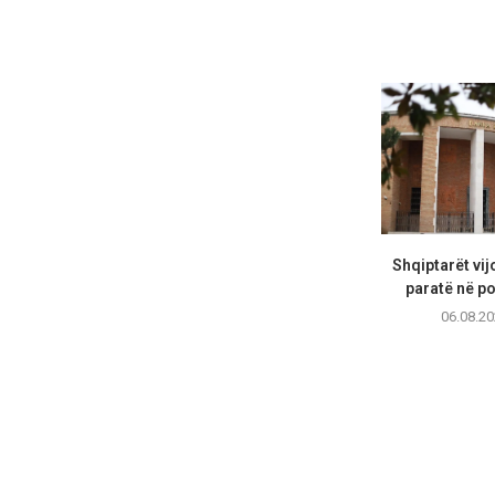
Shqiptarët vij
paratë në por
06.08.20