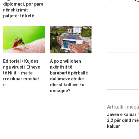
diplomaci, por para
nënshkrimit
patjetër të ketë...
Editorial / Kujdes
A po zhvillohen
nga virusi i Etheve
nxënësit të
të Nilit – më të
barabartë përballë
rrezikuar moshat
dallimeve etnike
e...
dhe shkollave ku
mësojnë?
Artikulli i më
Javën e kaluar 1
3,2 për qind më
kaluar