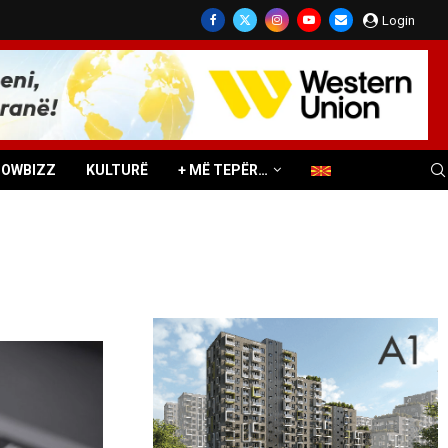
Login
HOWBIZZ
KULTURË
+ MË TEPËR…