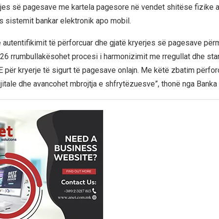
rjes së pagesave me kartela pagesore në vendet shitëse fizike 
sistemit bankar elektronik apo mobil.
 autentifikimit të përforcuar dhe gjatë kryerjes së pagesave përm
26 rrumbullakësohet procesi i harmonizimit me rregullat dhe st
 për kryerje të sigurt të pagesave onlajn. Me këtë zbatim përfo
jitale dhe avancohet mbrojtja e shfrytëzuesve”, thonë nga Banka