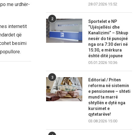
apo me urdhër-
28.07.2026 15:52
2
Sportelet e NP
es internetit
“Ujësjellësi dhe
Kanalizimi” – Shkup
andardet që
nesër do të punojnë
rcohet besimi
nga ora 7:30 deri në
15:30, e mërkura
 popullore.
është ditë jopune
05.01.2026 10:36
3
Editorial / Priten
reforma në sistemin
e pensioneve – shteti
mund ta marrë
shtyllën e dytë nga
kursimet e
qytetarëve!
03.08.2026 15:00