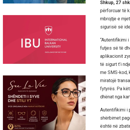
Shkup, 27 shk
përforcuar të 
mbrojtje e mje
sigurisë së ide
“Autentifikimi 
futjes së të d
aplikacionit z
të sigurt t’i n
me SMS-kod, kl
miratojë transa
fytyrës. Pa kë
dhënat nga kar
Autentifikimi i
shërbimet pag
është në zbatim