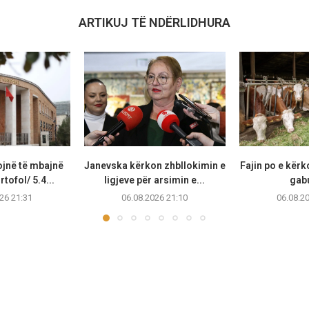
ARTIKUJ TË NDËRLIDHURA
ojnë të mbajnë
Janevska kërkon zhbllokimin e
Fajin po e kërk
tofol/ 5.4...
ligjeve për arsimin e...
gabu
26 21:31
06.08.2026 21:10
06.08.2