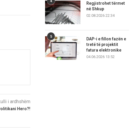
4
Regjistrohet tërmet
në Shkup
02.08.2026 22:34
5
DAP-i e fillon fazën e
tretë të projektit
fatura elektronike
04.06.2026 13:52
kulli i ardhshëm
olitikani Hero?!