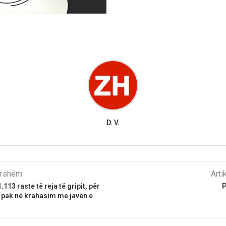
D. V.
parshëm
Arti
.113 raste të reja të gripit, për
P
 pak në krahasim me javën e