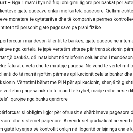
urt –
Nga 1 marsi hyn në fuqi obligimi ligjore për bankat për aute
klientëve gjatë pageave onlajn me kartela pagesore. Qëllimi është
teve monetare të qytetarëve dhe të kompanive përmes kontrolle
ntitetit të personit gjatë pagesave pa prani fizike.
i përforcuar i mundëson klientit të bankës, gjatë pagesë në intern
hënave nga kartela, të japë vërtetim shtesë për transaksionin pë
yrtar t[ë bankës, që instalohet në telefonin celular dhe i mundës
djekë faturat e veta dhe të miratojë pagesa. Në vend të vërtetimit 
ienti do të marrë njoftim përmes aplikacionit celular bankar dhe 
ksionin. Vërtetimi bëhet me PIN për aplikacionin, shenjë të gishti
të vërtetim pagesa nuk do të mund të kryhet, madje edhe nëse dik
tela”, qarojnë nga banka qendrore.
 përforcuar si obligim ligjor për ofruesit e shërbimeve pagesore d
esore dhe sistemet pagesore. Ai vendoset gradualisht në vend
 gjatë kryerjes së kontrollit onlajn në llogaritë onlajn nga ana e k