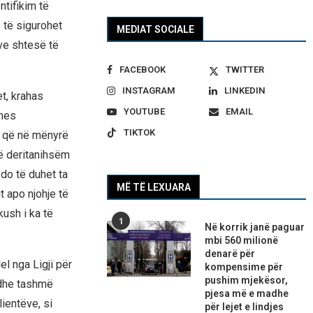
ntifikim të
 të sigurohet
MEDIAT SOCIALE
ve shtesë të
FACEBOOK
TWITTER
INSTAGRAM
LINKEDIN
et, krahas
YOUTUBE
EMAIL
rmes
TIKTOK
on që në mënyrë
të deritanihsëm
do të duhet ta
MË TË LEXUARA
t apo njohje të
ush i ka të
1
Në korrik janë paguar
mbi 560 milionë
denarë për
el nga Ligji për
kompensime për
pushim mjekësor,
 dhe tashmë
pjesa më e madhe
lientëve, si
për lejet e lindjes