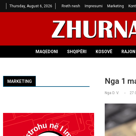
Thursday, August 6, 2026
Rreth nesh
Impresumi
Marketing
Kont
MAQEDONI
SHQIPËRI
KOSOVË
RAJON 
Nga 1 ma
MARKETING
Nga
D. V.
27.