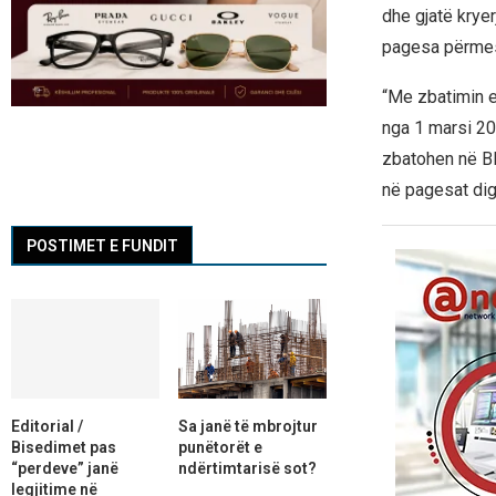
dhe gjatë krye
pagesa përmes 
“Me zbatimin e
nga 1 marsi 20
zbatohen në BE
në pagesat dig
POSTIMET E FUNDIT
Editorial /
Sa janë të mbrojtur
Bisedimet pas
punëtorët e
“perdeve” janë
ndërtimtarisë sot?
legjitime në