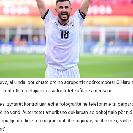
eve, ai u ndal për shtatë orë në aeroportin ndërkombëtar O’Hare 
ë kontrolli të detajuar nga autoritetet kufitare amerikane.
s, zyrtarët kontrolluan edhe fotografitë në telefonin e tij, përpara 
rë në vend. Autoritetet amerikane deklaruan se bëhej fjalë për një
ërputhje me ligjet e emigracionit dhe sigurisë, si dhe me çështjet 
it”.