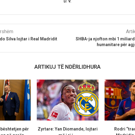
D. V.
parshëm
Arti
o Silva lojtar i Real Madridit
SHBA-ja njofton mbi 1 miliar
humanitare për agj
ARTIKUJ TË NDËRLIDHURA
bështetjen për
Zyrtare: Yan Diomande, lojtari
Rodri “tra