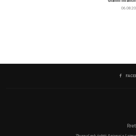
Gianni Infanti
06.08.20
FACE
Rret
Zhurnal.mk është Agjenci e Lajme