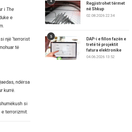
4
Regjistrohet tërmet
ur i
The
në Shkup
02.08.2026 22:34
 duke e
m.
5
i një ‘terrorist
DAP-i e fillon fazën e
tretë të projektit
 mohuar të
fatura elektronike
04.06.2026 13:52
l-Qaedas, ndërsa
ur kurrë.
 shumëkush si
e terrorizmit.