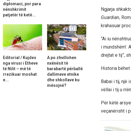
diplomaci, por para
Ngjarja shkakto
nënshkrimit
patjetër të ketë...
Guardian
, Roma
krahasuar proc
“Ai iu nënshtru
i mundshëm’. A
drejtat e tij”, 
Editorial / Kujdes
A po zhvillohen
nga virusi i Etheve
nxënësit të
Historia bëhet
të Nilit – më të
barabartë përballë
rrezikuar moshat
dallimeve etnike
e...
dhe shkollave ku
Babai i tij, nj
mësojnë?
vëllai i tij u r
Për këtë arsye
veçanërisht i p