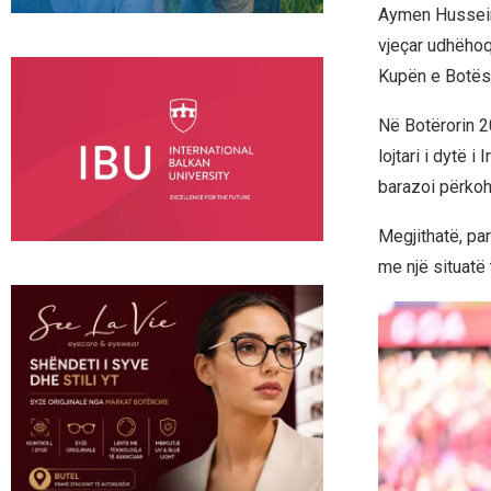
Aymen Hussein 
vjeçar udhëhoqi
Kupën e Botës 
Në Botërorin 20
lojtari i dytë 
barazoi përkohë
Megjithatë, pa
me një situatë