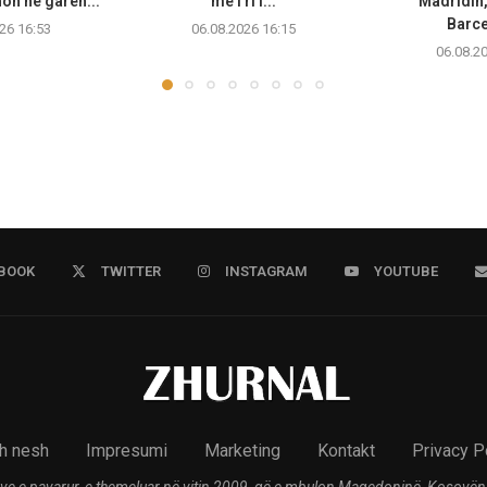
non në garën...
më i ri i...
Madridin,
Barc
26 16:53
06.08.2026 16:15
06.08.2
BOOK
TWITTER
INSTAGRAM
YOUTUBE
h nesh
Impresumi
Marketing
Kontakt
Privacy P
ve e pavarur, e themeluar në vitin 2009, që e mbulon Maqedoninë, Kosovën,