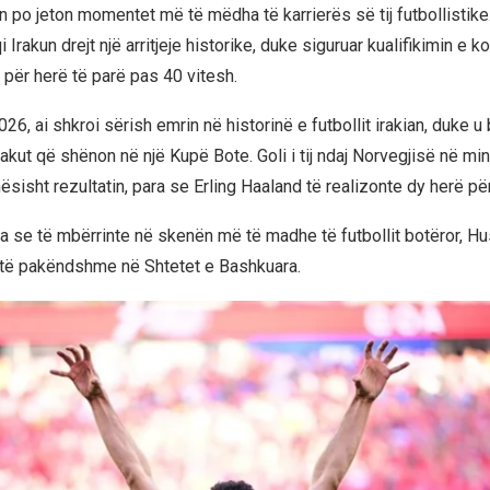
po jeton momentet më të mëdha të karrierës së tij futbollistike
 Irakun drejt një arritjeje historike, duke siguruar kualifikimin e
për herë të parë pas 40 vitesh.
26, ai shkroi sërish emrin në historinë e futbollit irakian, duke 
i Irakut që shënon në një Kupë Bote. Goli i tij ndaj Norvegjisë në mi
sisht rezultatin, para se Erling Haaland të realizonte dy herë pë
ra se të mbërrinte në skenën më të madhe të futbollit botëror, Hu
 të pakëndshme në Shtetet e Bashkuara.