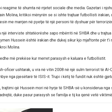
i reagime të shumta në rrjetet sociale dhe media. Gazetari i njoh
in Molina, kritikoi mënyrën se si ishte trajtuar futbollisti irakian,
esin me marrjen në pyetje të një personi të dyshuar për terrorizë
a një interviste shtatëorëshe sapo mbërriti në SHBA dhe u trajtua s
ymen Hussein është irakian dhe dukej sikur kjo mjaftonte për t’i
shkroi Molina.
 edhe më prekëse kur merret parasysh e kaluara e futbollistit.
ë ish-oficer ushtarak, u vra në vitin 2008 në një sulm terrorist të A
rëmbye nga pjesëtarë të ISIS-it. Trupi i këtij të fundit nuk është gjet
, trajtimi që Hussein mori në hyrje të SHBA-së u konsiderua nga
adrejtë, duke pasur parasysh se familja e tij ka qenë vetë viktimë 