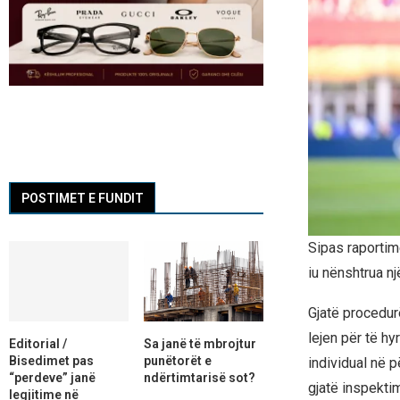
POSTIMET E FUNDIT
Sipas raportim
iu nënshtrua nj
Gjatë procedurë
lejen për të hy
Editorial /
Sa janë të mbrojtur
Bisedimet pas
punëtorët e
individual në p
“perdeve” janë
ndërtimtarisë sot?
gjatë inspektim
legjitime në