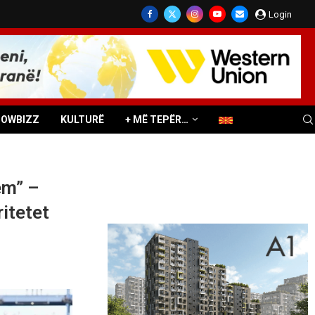
Login
HOWBIZZ
KULTURË
+ MË TEPËR…
ëm” –
ritetet