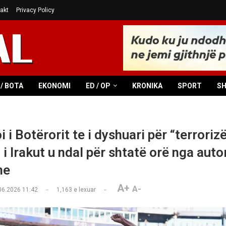
akt
Privacy Policy
/ BOTA
EKONOMI
ED / OP
KRONIKA
SPORT
S
 i Botërorit te i dyshuari për “terroriz
i Irakut u ndal për shtatë orë nga auto
ne
A+
A-
06.2026 11:42
1,163
e lexuar