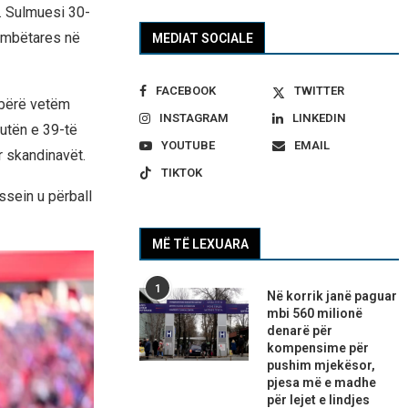
. Sulmuesi 30-
 kombëtares në
MEDIAT SOCIALE
FACEBOOK
TWITTER
u bërë vetëm
INSTAGRAM
LINKEDIN
nutën e 39-të
YOUTUBE
EMAIL
r skandinavët.
TIKTOK
ssein u përball
MË TË LEXUARA
1
Në korrik janë paguar
mbi 560 milionë
denarë për
kompensime për
pushim mjekësor,
pjesa më e madhe
për lejet e lindjes