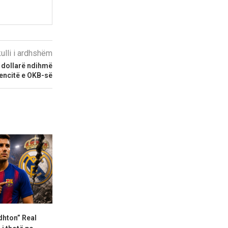
kulli i ardhshëm
d dollarë ndihmë
encitë e OKB-së
dhton” Real
Deschamps refuzoi një ofertë
Flick telefon