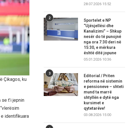
28.07.2026 15:52
2
Sportelet e NP
“Ujësjellësi dhe
Kanalizimi” – Shkup
nesër do të punojnë
nga ora 7:30 deri në
15:30, e mërkura
është ditë jopune
05.01.2026 10:36
3
Editorial / Priten
të Çikagos, ku
reforma në sistemin
e pensioneve – shteti
mund ta marrë
shtyllën e dytë nga
se t’i jepnin
kursimet e
 “vlerësim
qytetarëve!
03.08.2026 15:00
e identifikuara