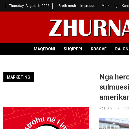
Thursday, August 6, 2026
Rreth nesh
Impresumi
Marketing
Kont
MAQEDONI
SHQIPËRI
KOSOVË
RAJON 
Nga heroi
MARKETING
sulmuesi 
amerika
Nga
D. V.
17.