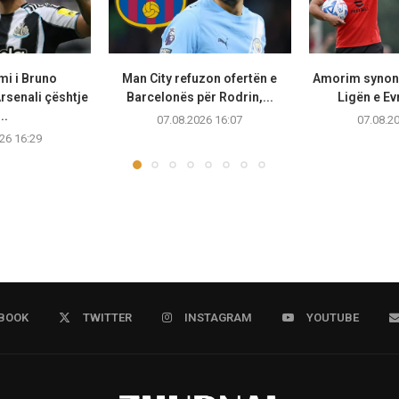
mi i Bruno
Man City refuzon ofertën e
Amorim synon
rsenali çështje
Barcelonës për Rodrin,...
Ligën e Ev
..
07.08.2026 16:07
07.08.2
26 16:29
BOOK
TWITTER
INSTAGRAM
YOUTUBE