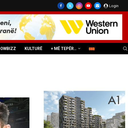
Login
HOWBIZZ
KULTURË
+ MË TEPËR…