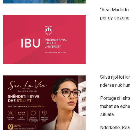
“Real Madridi d
për dy sezonet
Silva njoftoi l
ndërsa nuk hum
Portugezi isht
thuhet se edhe
situata.
Ndërkohë, Real