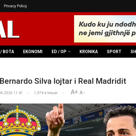
Privacy Policy
/ BOTA
EKONOMI
ED / OP
KRONIKA
SPORT
S
Bernardo Silva lojtar i Real Madridit
A+
A-
06.2026 11:41
1,974
e lexuar