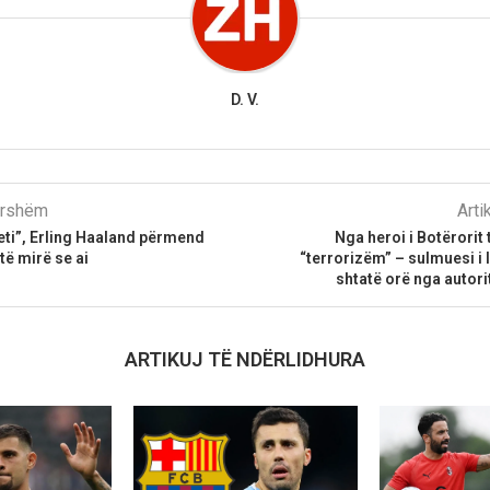
D. V.
parshëm
Arti
teti”, Erling Haaland përmend
Nga heroi i Botërorit 
ë mirë se ai
“terrorizëm” – sulmuesi i 
shtatë orë nga autor
ARTIKUJ TË NDËRLIDHURA