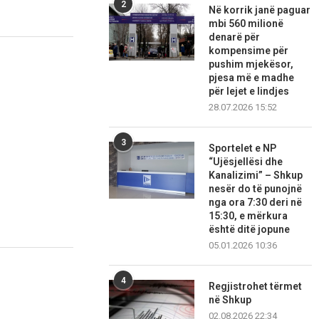
2
Në korrik janë paguar
mbi 560 milionë
denarë për
kompensime për
pushim mjekësor,
pjesa më e madhe
për lejet e lindjes
28.07.2026 15:52
3
Sportelet e NP
“Ujësjellësi dhe
Kanalizimi” – Shkup
nesër do të punojnë
nga ora 7:30 deri në
15:30, e mërkura
është ditë jopune
05.01.2026 10:36
4
Regjistrohet tërmet
në Shkup
02.08.2026 22:34