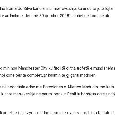
he Bernardo Silva kanë arritur marrëveshje, ku ai do të jetë lojtar
 e ardhshme, deri më 30 qershor 2028”, thuhet në komunikatë.
argimin nga Manchester City ku fitoi të gjitha trofetë e mundshëm
bi kohë për ta kompletuar kalimin te gjiganti madrilen.
e në negociata edhe me Barcelonën e Atletico Madridin, me këta 
 kishte marrëveshje në parim, por kur Reali iu bashkua garës ndr
i pritet të bëjë zyrtare edhe afrimin e dyshes Ibrahima Konate 