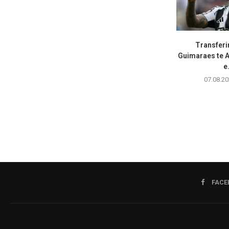
Transferi
Guimaraes te A
e.
07.08.20
FACE