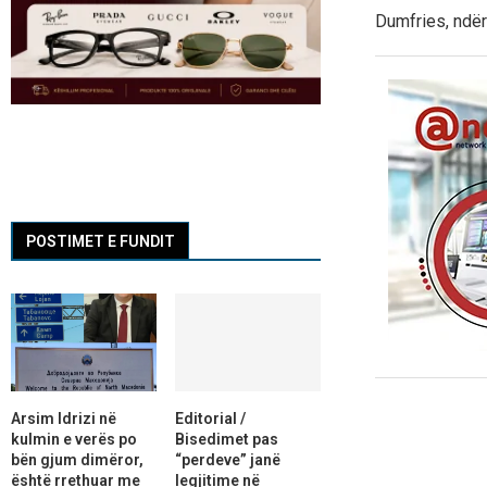
Dumfries, ndërs
POSTIMET E FUNDIT
Arsim Idrizi në
Editorial /
kulmin e verës po
Bisedimet pas
bën gjum dimëror,
“perdeve” janë
është rrethuar me
legjitime në