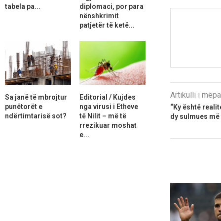
tabela pa...
diplomaci, por para
nënshkrimit
patjetër të ketë...
Artikulli i më
Sa janë të mbrojtur
Editorial / Kujdes
punëtorët e
nga virusi i Etheve
“Ky është reali
ndërtimtarisë sot?
të Nilit – më të
dy sulmues më t
rrezikuar moshat
e...