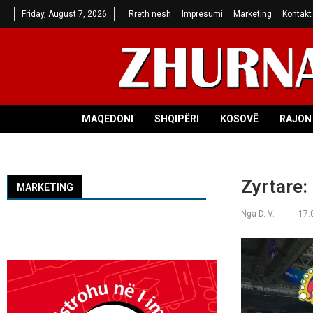
Friday, August 7, 2026
Rreth nesh
Impresumi
Marketing
Kontakt
MAQEDONI
SHQIPËRI
KOSOVË
RAJON 
Zyrtare: 
MARKETING
Nga
D. V.
17.