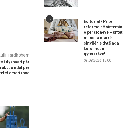
5
Editorial / Priten
reforma në sistemin
e pensioneve – shteti
mund ta marrë
shtyllën e dytë nga
kursimet e
qytetarëve!
kulli i ardhshëm
03.08.2026 15:00
te i dyshuari për
Irakut u ndal për
itetet amerikane