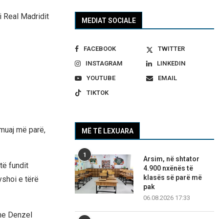
 i Real Madridit
MEDIAT SOCIALE
FACEBOOK
TWITTER
INSTAGRAM
LINKEDIN
YOUTUBE
EMAIL
TIKTOK
 muaj më parë,
MË TË LEXUARA
1
Arsim, në shtator
të fundit
4.900 nxënës të
klasës së parë më
yshoi e tërë
pak
06.08.2026 17:33
dhe Denzel