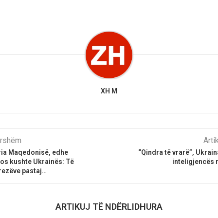
XH M
parshëm
Arti
aria Maqedonisë, edhe
“Qindra të vrarë”, Ukrai
dos kushte Ukrainës: Të
inteligjencës
rezëve pastaj…
ARTIKUJ TË NDËRLIDHURA