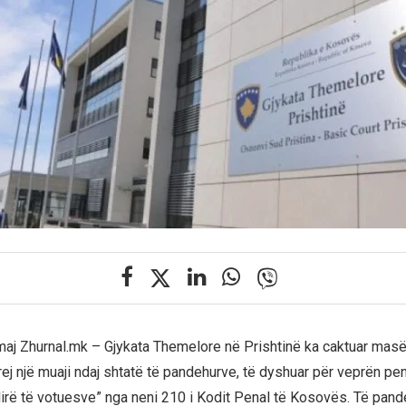
maj Zhurnal.mk – Gjykata Themelore në Prishtinë ka caktuar mas
ej një muaji ndaj shtatë të pandehurve, të dyshuar për veprën pen
lirë të votuesve” nga neni 210 i Kodit Penal të Kosovës. Të pande