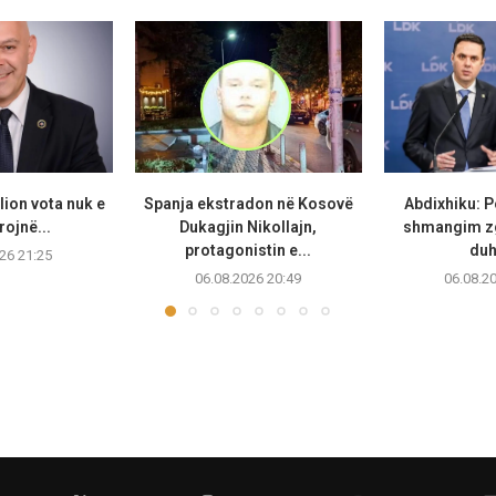
ilion vota nuk e
Spanja ekstradon në Kosovë
Abdixhiku: P
ojnë...
Dukagjin Nikollajn,
shmangim zg
protagonistin e...
duh
26 21:25
06.08.2026 20:49
06.08.2