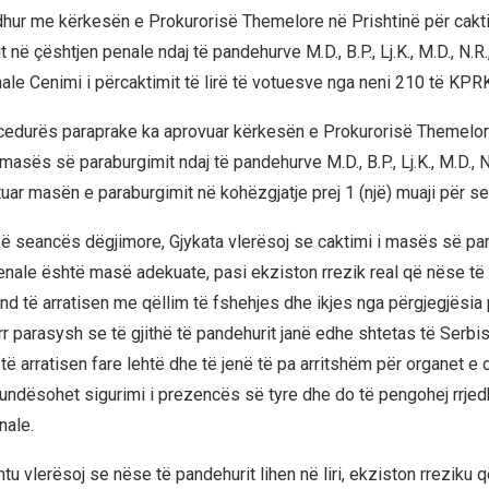
dhur me kërkesën e Prokurorisë Themelore në Prishtinë për cak
 në çështjen penale ndaj të pandehurve M.D., B.P., Lj.K., M.D., N.R.,
ale Cenimi i përcaktimit të lirë të votuesve nga neni 210 të KPR
ocedurës paraprake ka aprovuar kërkesën e Prokurorisë Themelor
masës së paraburgimit ndaj të pandehurve M.D., B.P., Lj.K., M.D., N.
uar masën e paraburgimit në kohëzgjatje prej 1 (një) muaji për sec
ë seancës dëgjimore, Gjykata vlerësoj se caktimi i masës së pa
enale është masë adekuate, pasi ekziston rrezik real që nëse të
mund të arratisen me qëllim të fshehjes dhe ikjes nga përgjegjësia
r parasysh se të gjithë të pandehurit janë edhe shtetas të Serbi
 të arratisen fare lehtë dhe të jenë të pa arritshëm për organet e 
undësohet sigurimi i prezencës së tyre dhe do të pengohej rrje
nale.
htu vlerësoj se nëse të pandehurit lihen në liri, ekziston rreziku që