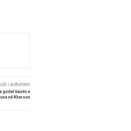
kulli i ardhshëm
na godet bazën e
 ruse në Kherson