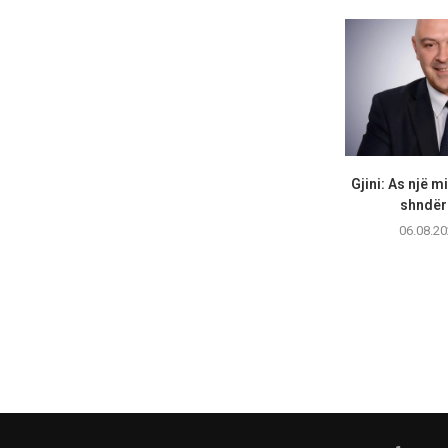
Gjini: As një m
shndërr
06.08.20