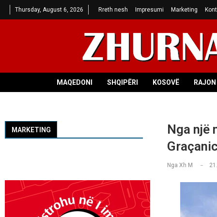
Thursday, August 6, 2026
Rreth nesh
Impresumi
Marketing
Kont
MAQEDONI
SHQIPËRI
KOSOVË
RAJON 
Nga një 
MARKETING
Graçanic
Nga
Xh M
21