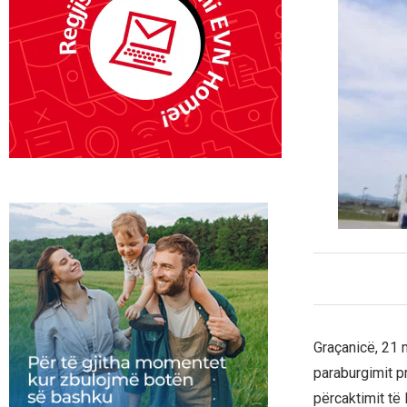
Graçanicë, 21 
paraburgimit pr
përcaktimit të 