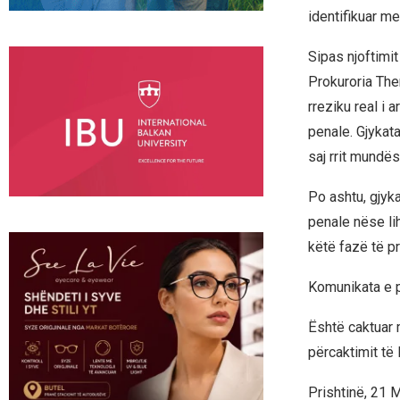
identifikuar me 
Sipas njoftimi
Prokuroria The
rreziku real i 
penale. Gjykata
saj rrit mundës
Po ashtu, gjyka
penale nëse li
këtë fazë të p
Komunikata e p
Është caktuar 
përcaktimit të 
Prishtinë, 21 