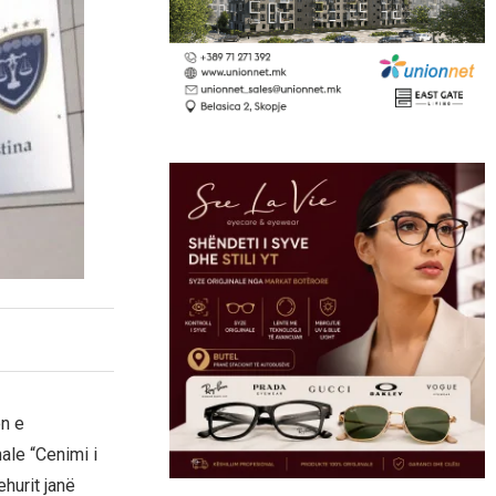
ën e
ale “Cenimi i
hurit janë