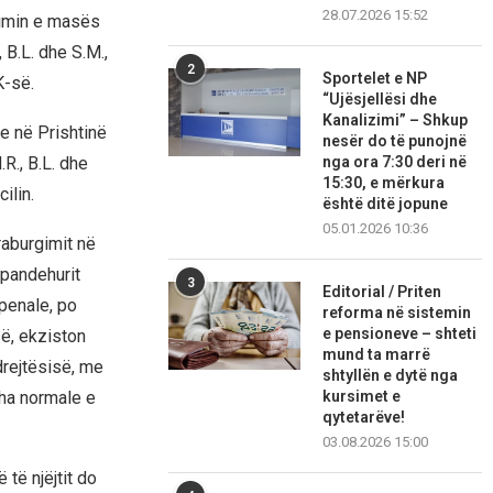
28.07.2026 15:52
timin e masës
 B.L. dhe S.M.,
2
Sportelet e NP
K-së.
“Ujësjellësi dhe
Kanalizimi” – Shkup
e në Prishtinë
nesër do të punojnë
nga ora 7:30 deri në
R., B.L. dhe
15:30, e mërkura
ilin.
është ditë jopune
05.01.2026 10:36
raburgimit në
 pandehurit
3
Editorial / Priten
 penale, po
reforma në sistemin
e pensioneve – shteti
së, ekziston
mund ta marrë
drejtësisë, me
shtyllën e dytë nga
kursimet e
dha normale e
qytetarëve!
03.08.2026 15:00
 të njëjtit do