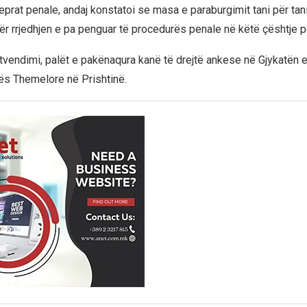
eprat penale, andaj konstatoi se masa e paraburgimit tani për tan
r rrjedhjen e pa penguar të procedurës penale në këtë çështje p
ktvendimi, palët e pakënaqura kanë të drejtë ankese në Gjykatën e
ës Themelore në Prishtinë.