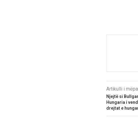
Artikulli i më
Njejtë si Bullg
Hungaria i ven
drejtat e hunga