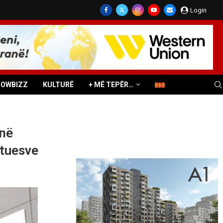
Login
HOWBIZZ
KULTURË
+ MË TEPËR…
 në
otuesve