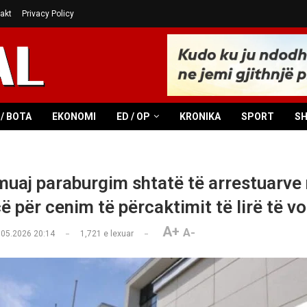
akt
Privacy Policy
/ BOTA
EKONOMI
ED / OP
KRONIKA
SPORT
S
muaj paraburgim shtatë të arrestuarve
ë për cenim të përcaktimit të lirë të v
A+
A-
.05.2026 20:14
1,721
e lexuar