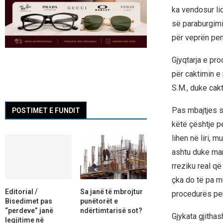
ka vendosur li
së paraburgimit
për veprën pen
Gjyqtarja e pr
për caktimin e 
S.M., duke cakt
Pas mbajtjes s
POSTIMET E FUNDIT
këtë çështje p
lihen në liri, 
ashtu duke mar
rreziku real që
çka do të pa m
Editorial /
Sa janë të mbrojtur
procedurës pe
Bisedimet pas
punëtorët e
“perdeve” janë
ndërtimtarisë sot?
Gjykata gjithas
legjitime në