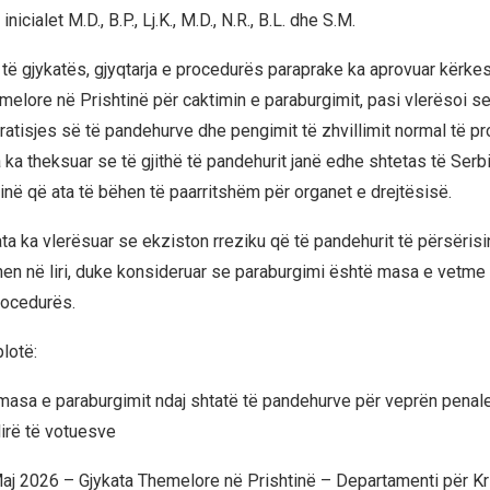
inicialet M.D., B.P., Lj.K., M.D., N.R., B.L. dhe S.M.
t të gjykatës, gjyqtarja e procedurës paraprake ka aprovuar kërke
melore në Prishtinë për caktimin e paraburgimit, pasi vlerësoi s
arratisjes së të pandehurve dhe pengimit të zhvillimit normal të 
 ka theksuar se të gjithë të pandehurit janë edhe shtetas të Serb
inë që ata të bëhen të paarritshëm për organet e drejtësisë.
ta ka vlerësuar se ekziston rreziku që të pandehurit të përsërisi
hen në liri, duke konsideruar se paraburgimi është masa e vetme
rocedurës.
lotë:
masa e paraburgimit ndaj shtatë të pandehurve për veprën penale
lirë të votuesve
Maj 2026 – Gjykata Themelore në Prishtinë – Departamenti për K