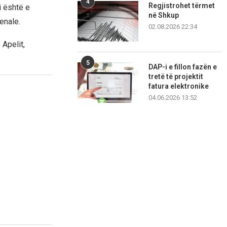
4
Regjistrohet tërmet
i është e
në Shkup
enale.
02.08.2026 22:34
 Apelit,
5
DAP-i e fillon fazën e
tretë të projektit
fatura elektronike
04.06.2026 13:52