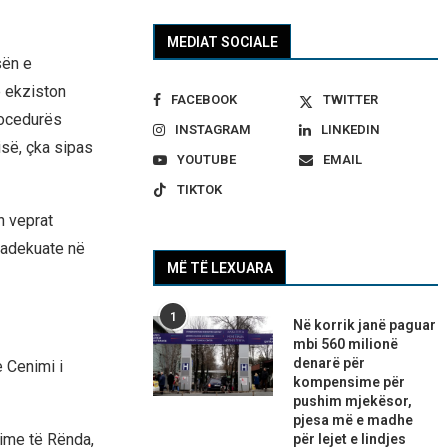
MEDIAT SOCIALE
sën e
e ekziston
FACEBOOK
TWITTER
procedurës
INSTAGRAM
LINKEDIN
isë, çka sipas
YOUTUBE
EMAIL
TIKTOK
n veprat
 adekuate në
MË TË LEXUARA
1
Në korrik janë paguar
mbi 560 milionë
denarë për
 Cenimi i
kompensime për
pushim mjekësor,
pjesa më e madhe
rime të Rënda,
për lejet e lindjes