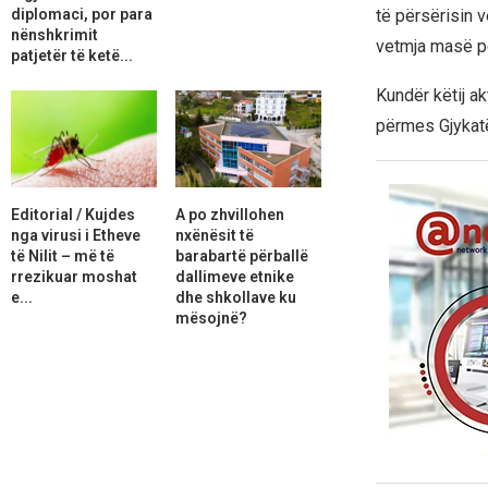
diplomaci, por para
të përsërisin v
nënshkrimit
vetmja masë pë
patjetër të ketë...
Kundër këtij a
përmes Gjykat
Editorial / Kujdes
A po zhvillohen
nga virusi i Etheve
nxënësit të
të Nilit – më të
barabartë përballë
rrezikuar moshat
dallimeve etnike
e...
dhe shkollave ku
mësojnë?