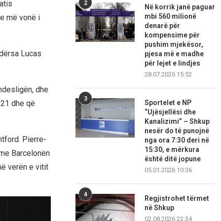
atis
2
Në korrik janë paguar
mbi 560 milionë
he më vonë i
denarë për
kompensime për
pushim mjekësor,
 ndërsa Lucas
pjesa më e madhe
për lejet e lindjes
28.07.2026 15:52
undesligën, dhe
3
Sportelet e NP
2021 dhe që
“Ujësjellësi dhe
Kanalizimi” – Shkup
nesër do të punojnë
tford. Pierre-
nga ora 7:30 deri në
15:30, e mërkura
r me Barcelonën
është ditë jopune
ë verën e vitit
05.01.2026 10:36
4
Regjistrohet tërmet
në Shkup
02.08.2026 22:34