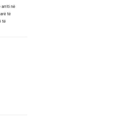
arriti në
parë të
ë të