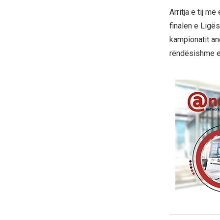
Arritja e tij m
finalen e Ligës 
kampionatit ang
rëndësishme e