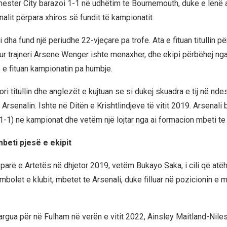
ester City barazoi 1-1 në udhëtim te Bournemouth, duke e lënë a
alit përpara xhiros së fundit të kampionatit.
i dha fund një periudhe 22-vjeçare pa trofe. Ata e fituan titullin pë
kur trajneri Arsene Wenger ishte menaxher, dhe ekipi përbëhej nga
ë e fituan kampionatin pa humbje.
ri titullin dhe anglezët e kujtuan se si dukej skuadra e tij në nde
e Arsenalin. Ishte në Ditën e Krishtlindjeve të vitit 2019. Arsenali
-1) në kampionat dhe vetëm një lojtar nga ai formacion mbeti te 
eti pjesë e ekipit
parë e Artetës në dhjetor 2019, vetëm Bukayo Saka, i cili që atë
mbolet e klubit, mbetet te Arsenali, duke filluar në pozicionin e m
argua për në Fulham në verën e vitit 2022, Ainsley Maitland-Niles