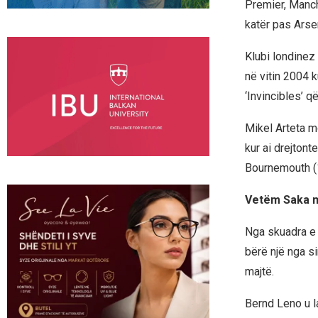
Premier, Manch
katër pas Arsen
Klubi londinez 
në vitin 2004 
‘Invincibles’ q
Mikel Arteta mo
kur ai drejtont
Bournemouth (1
Vetëm Saka mb
Nga skuadra e 
bërë një nga si
majtë.
Bernd Leno u l