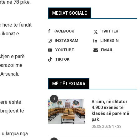
të në 78 pikë,
MEDIAT SOCIALE
r herë të fundit
FACEBOOK
TWITTER
 ikonat e
INSTAGRAM
LINKEDIN
YOUTUBE
EMAIL
shjen e parë
TIKTOK
 barazoi me
Arsenali.
MË TË LEXUARA
1
Arsim, në shtator
herë është
4.900 nxënës të
brojtësit të
klasës së parë më
pak
06.08.2026 17:33
 u largua nga