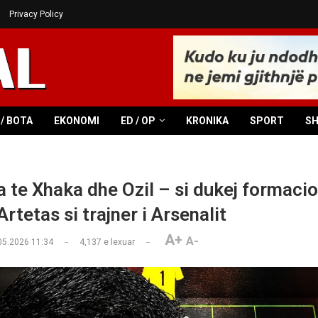
Privacy Policy
/ BOTA
EKONOMI
ED / OP
KRONIKA
SPORT
S
 te Xhaka dhe Ozil – si dukej formacion
 Artetas si trajner i Arsenalit
A+
A-
05.2026 11:34
4,137
e lexuar