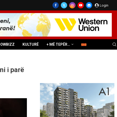
Login
HOWBIZZ
KULTURË
+ MË TEPËR…
i i parë