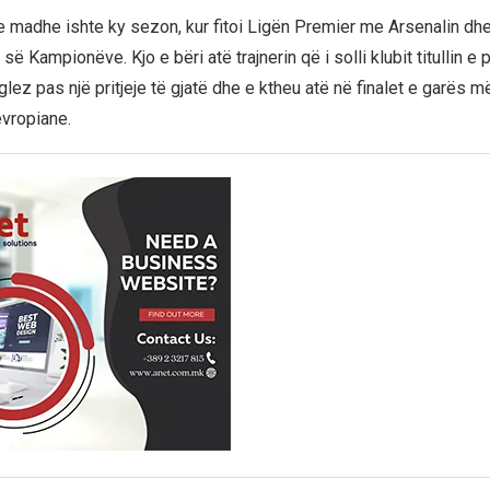
ë e madhe ishte ky sezon, kur fitoi Ligën Premier me Arsenalin dhe 
së Kampionëve. Kjo e bëri atë trajnerin që i solli klubit titullin e 
lez pas një pritjeje të gjatë dhe e ktheu atë në finalet e garës m
vropiane.