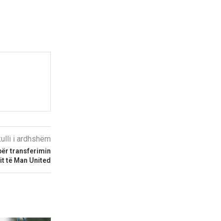
kulli i ardhshëm
 për transferimin
lit të Man United