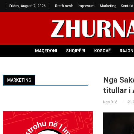
Friday, August 7, 2026
Rreth nesh
Impresumi
Marketing
Kontakt
MAQEDONI
SHQIPËRI
KOSOVË
RAJON 
Nga Saka
MARKETING
titullar i
Nga
D. V.
21.