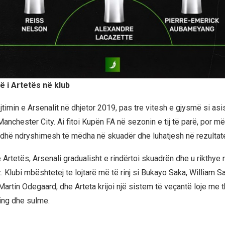
ë i Artetës në klub
jtimin e Arsenalit në dhjetor 2019, pas tre vitesh e gjysmë si asi
anchester City. Ai fitoi Kupën FA në sezonin e tij të parë, por më
udhë ndryshimesh të mëdha në skuadër dhe luhatjesh në rezultat
 Artetës, Arsenali gradualisht e rindërtoi skuadrën dhe u rikthye 
z. Klubi mbështetej te lojtarë më të rinj si Bukayo Saka, William Sa
Martin Odegaard, dhe Arteta krijoi një sistem të veçantë loje me 
ing dhe sulme.