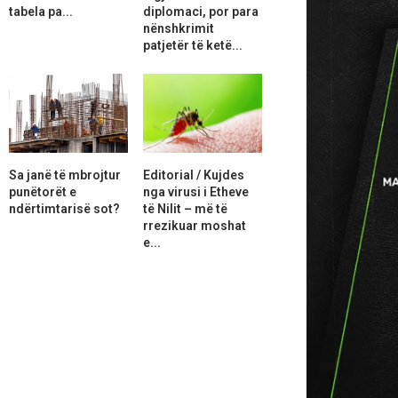
tabela pa...
diplomaci, por para
nënshkrimit
patjetër të ketë...
Sa janë të mbrojtur
Editorial / Kujdes
punëtorët e
nga virusi i Etheve
ndërtimtarisë sot?
të Nilit – më të
rrezikuar moshat
e...