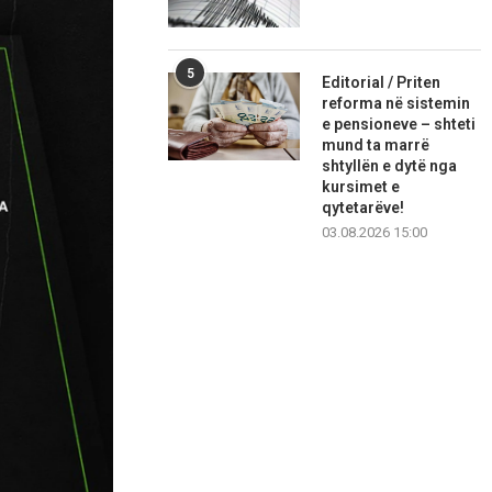
5
Editorial / Priten
reforma në sistemin
e pensioneve – shteti
mund ta marrë
shtyllën e dytë nga
kursimet e
qytetarëve!
03.08.2026 15:00