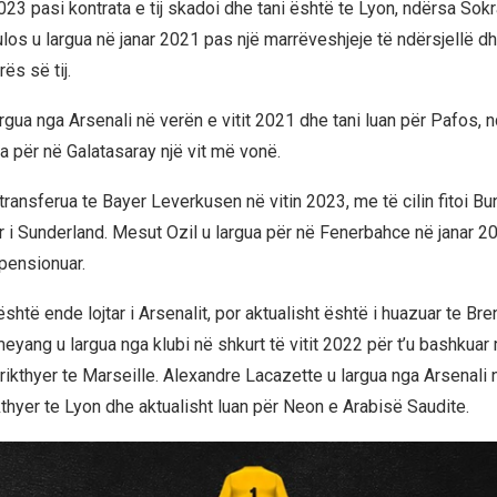
2023 pasi kontrata e tij skadoi dhe tani është te Lyon, ndërsa Sokr
os u largua në janar 2021 pas një marrëveshjeje të ndërsjellë d
ës së tij.
argua nga Arsenali në verën e vitit 2021 dhe tani luan për Pafos,
ua për në Galatasaray një vit më vonë.
transferua te Bayer Leverkusen në vitin 2023, me të cilin fitoi B
tar i Sunderland. Mesut Ozil u largua për në Fenerbahce në janar 
pensionuar.
htë ende lojtar i Arsenalit, por aktualisht është i huazuar te Bren
yang u largua nga klubi në shkurt të vitit 2022 për t’u bashkua
rikthyer te Marseille. Alexandre Lacazette u largua nga Arsenali n
kthyer te Lyon dhe aktualisht luan për Neon e Arabisë Saudite.