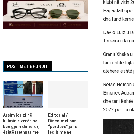
klubi në vitin 
Papastathopoul
dha fund karrier
David Luiz u l
Torreira u larg
Granit Xhaka u 
tani është loj
POSTIMET E FUNDIT
atëherë është 
Reiss Nelson ës
Emerick Aubame
dhe tani është 
2022 për t’u ri
Arsim Idrizi në
Editorial /
kulmin e verës po
Bisedimet pas
bën gjum dimëror,
“perdeve” janë
është rrethuar me
legjitime në