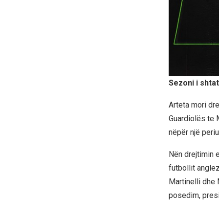
Sezoni i shtat
Arteta mori dre
Guardiolës te M
nëpër një peri
Nën drejtimin e
futbollit angle
Martinelli dhe 
posedim, pres