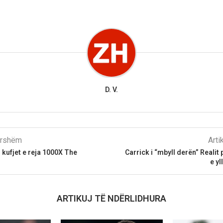
D. V.
parshëm
Arti
kufjet e reja 1000X The
Carrick i “mbyll derën” Realit
e yl
ARTIKUJ TË NDËRLIDHURA