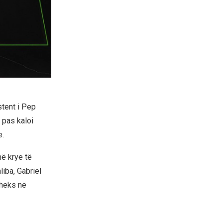
stent i Pep
 pas kaloi
e.
në krye të
liba, Gabriel
theks në