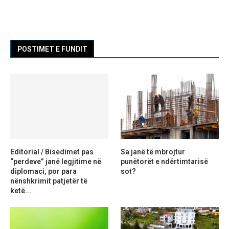
POSTIMET E FUNDIT
Editorial / Bisedimet pas
Sa janë të mbrojtur
“perdeve” janë legjitime në
punëtorët e ndërtimtarisë
diplomaci, por para
sot?
nënshkrimit patjetër të
ketë...