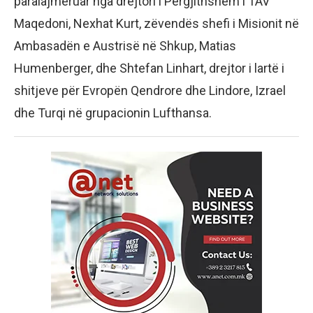
paralajmëruar nga drejtori i Përgjithshëm i TAV
Maqedoni, Nexhat Kurt, zëvendës shefi i Misionit në
Ambasadën e Austrisë në Shkup, Matias
Humenberger, dhe Shtefan Linhart, drejtor i lartë i
shitjeve për Evropën Qendrore dhe Lindore, Izrael
dhe Turqi në grupacionin Lufthansa.