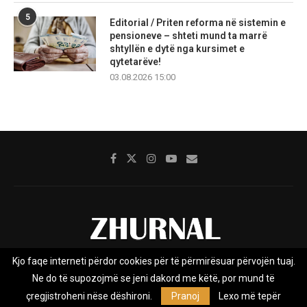
5
Editorial / Priten reforma në sistemin e
pensioneve – shteti mund ta marrë
shtyllën e dytë nga kursimet e
qytetarëve!
03.08.2026 15:00
Kjo faqe interneti përdor cookies për të përmirësuar përvojën tuaj.
Rreth nesh
Impresumi
Marketing
Kontakt
Ne do të supozojmë se jeni dakord me këtë, por mund të
Privacy Policy
çregjistroheni nëse dëshironi.
Pranoj
Lexo më tepër