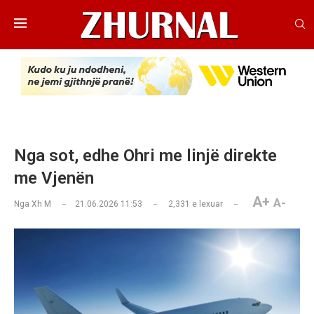
Nga sot, edhe Ohri me linjë direkte
me Vjenën
A+
A-
Nga
Xh M
21.06.2026 11:53
2,331
e lexuar