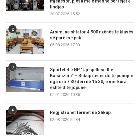
mjekësor, pjesa më e madhe për lejet e
lindjes
28.07.2026 15:52
2
Arsim, në shtator 4.900 nxënës të klasës
së parë më pak
06.08.2026 17:33
3
Sportelet e NP “Ujësjellësi dhe
Kanalizimi” – Shkup nesër do të punojnë
nga ora 7:30 deri në 15:30, e mërkura
është ditë jopune
05.01.2026 10:36
4
Regjistrohet tërmet në Shkup
02.08.2026 22:34