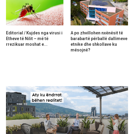
Editorial / Kujdes nga virusi i
A po zhvillohen nxënësit të
Etheve të Nilit – më të
barabartë përballë dallimeve
rrezikuar moshat e...
etnike dhe shkollave ku
mësojnë?