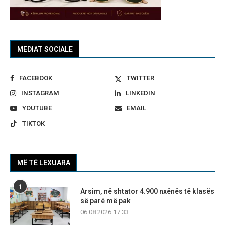
MEDIAT SOCIALE
FACEBOOK
TWITTER
INSTAGRAM
LINKEDIN
YOUTUBE
EMAIL
TIKTOK
MË TË LEXUARA
1
Arsim, në shtator 4.900 nxënës të klasës
së parë më pak
06.08.2026 17:33