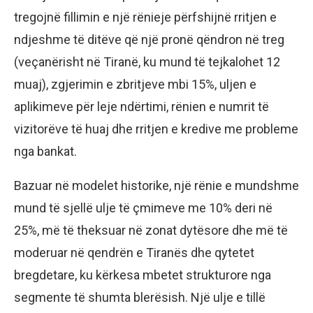
tregojnë fillimin e një rënieje përfshijnë rritjen e
ndjeshme të ditëve që një pronë qëndron në treg
(veçanërisht në Tiranë, ku mund të tejkalohet 12
muaj), zgjerimin e zbritjeve mbi 15%, uljen e
aplikimeve për leje ndërtimi, rënien e numrit të
vizitorëve të huaj dhe rritjen e kredive me probleme
nga bankat.
Bazuar në modelet historike, një rënie e mundshme
mund të sjellë ulje të çmimeve me 10% deri në
25%, më të theksuar në zonat dytësore dhe më të
moderuar në qendrën e Tiranës dhe qytetet
bregdetare, ku kërkesa mbetet strukturore nga
segmente të shumta blerësish. Një ulje e tillë