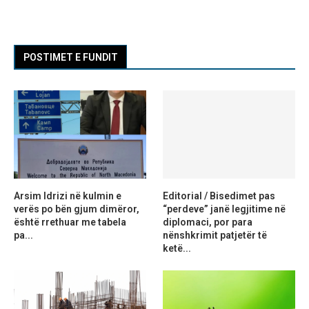
POSTIMET E FUNDIT
Arsim Idrizi në kulmin e
Editorial / Bisedimet pas
verës po bën gjum dimëror,
“perdeve” janë legjitime në
është rrethuar me tabela
diplomaci, por para
pa...
nënshkrimit patjetër të
ketë...