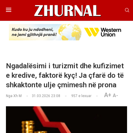
Ngadalësimi i turizmit dhe kufizimet
e kredive, faktorë kyç! Ja çfarë do të
shkaktonte ulje çmimesh në prona
A+
A-
Nga
Xh M
31.03.2026 23:08
957
e lexuar