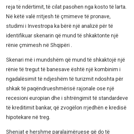
reja të ndërtimit, të cilat pasohen nga kosto të larta.
Në këtë valë rritjesh të çmimeve të pronave,
studimi i Investropa ka bërë një analizë për të
identifikuar skenarin që mund të shkaktonte një
rënie çmimesh në Shqipëri .
Skenari më i mundshëm që mund të shkaktojë një
rënie të tregut të banesave është një kombinim i
ngadalësimit të ndjeshëm të turizmit ndoshta për
shkak të paqëndrueshmërisë rajonale ose një
recesioni europian dhe i shtrëngimit të standardeve
të kreditimit bankar, që zvogëlon rrjedhën e kredisë
hipotekare në treg.
Shenjat e hershme paralajmëruese që do të