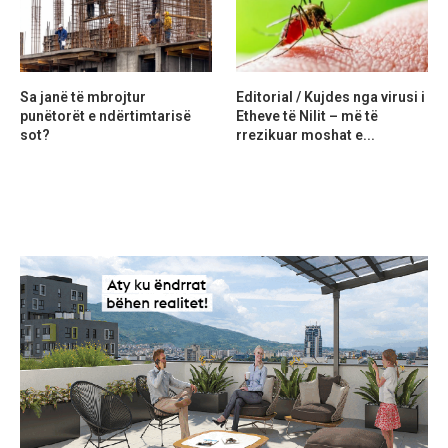
Sa janë të mbrojtur
Editorial / Kujdes nga virusi i
punëtorët e ndërtimtarisë
Etheve të Nilit – më të
sot?
rrezikuar moshat e...