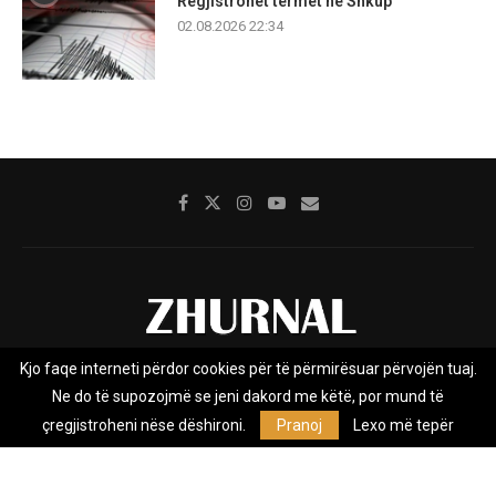
Regjistrohet tërmet në Shkup
02.08.2026 22:34
Kjo faqe interneti përdor cookies për të përmirësuar përvojën tuaj.
Rreth nesh
Impresumi
Marketing
Kontakt
Ne do të supozojmë se jeni dakord me këtë, por mund të
Privacy Policy
çregjistroheni nëse dëshironi.
Pranoj
Lexo më tepër
Zhurnal.mk është Agjenci e Lajmeve e pavarur, e themeluar në vitin
2009, që e mbulon Maqedoninë, Kosovën, Shqipërinë edhe lajmet
nga bota.