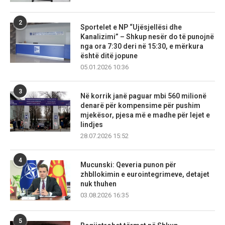
2
Sportelet e NP “Ujësjellësi dhe
Kanalizimi” – Shkup nesër do të punojnë
nga ora 7:30 deri në 15:30, e mërkura
është ditë jopune
05.01.2026 10:36
3
Në korrik janë paguar mbi 560 milionë
denarë për kompensime për pushim
mjekësor, pjesa më e madhe për lejet e
lindjes
28.07.2026 15:52
4
Mucunski: Qeveria punon për
zhbllokimin e eurointegrimeve, detajet
nuk thuhen
03.08.2026 16:35
5