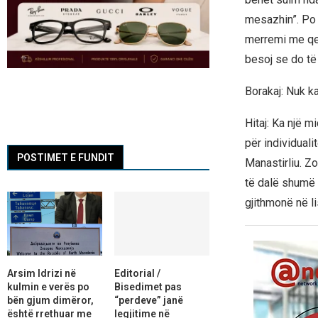
mesazhin”. Po 
merremi me qej
besoj se do të 
Borakaj: Nuk ka
Hitaj: Ka një 
për individuali
POSTIMET E FUNDIT
Manastirliu. Z
të dalë shumë s
gjithmonë në li
Arsim Idrizi në
Editorial /
kulmin e verës po
Bisedimet pas
bën gjum dimëror,
“perdeve” janë
është rrethuar me
legjitime në