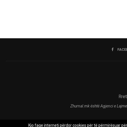
FACE
Rret
Zhurnal.mk është Agjenci e Lajme
Kjo faqe interneti përdor cookies për të përmirësuar pë