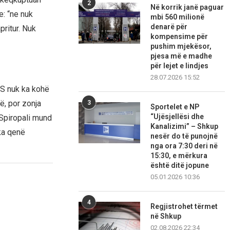
2
Në korrik janë paguar
: “ne nuk
mbi 560 milionë
denarë për
ritur. Nuk
kompensime për
pushim mjekësor,
pjesa më e madhe
për lejet e lindjes
28.07.2026 15:52
PS nuk ka kohë
ë, por zonja
3
Sportelet e NP
“Ujësjellësi dhe
 Spiropali mund
Kanalizimi” – Shkup
 ka qenë
nesër do të punojnë
nga ora 7:30 deri në
15:30, e mërkura
është ditë jopune
05.01.2026 10:36
4
Regjistrohet tërmet
në Shkup
02.08.2026 22:34