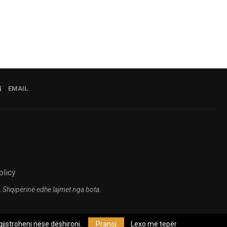
EMAIL
olicy
 Shqipërinë edhe lajmet nga bota.
jistroheni nëse dëshironi.
Pranoj
Lexo më tepër