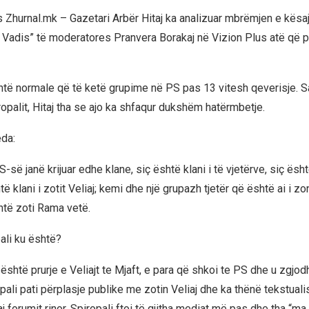
s Zhurnal.mk – Gazetari Arbër Hitaj ka analizuar mbrëmjen e kësaj
 Vadis” të moderatores Pranvera Borakaj në Vizion Plus atë që 
shtë normale që të ketë grupime në PS pas 13 vitesh qeverisje. Sa
ropalit, Hitaj tha se ajo ka shfaqur dukshëm hatërmbetje.
da:
S-së janë krijuar edhe klane, siç është klani i të vjetërve, siç ësh
të klani i zotit Veliaj; kemi dhe një grupazh tjetër që është ai i zo
të zoti Rama vetë.
ali ku është?
i është prurje e Veliajt te Mjaft, e para që shkoi te PS dhe u zgjod
ali pati përplasje publike me zotin Veliaj dhe ka thënë tekstuali
 forumit rinor. Spiropali ftoi të gjitha mediat më pas dhe tha “m