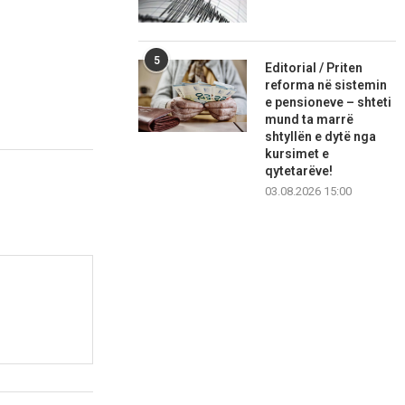
5
Editorial / Priten
reforma në sistemin
e pensioneve – shteti
mund ta marrë
shtyllën e dytë nga
kursimet e
qytetarëve!
03.08.2026 15:00