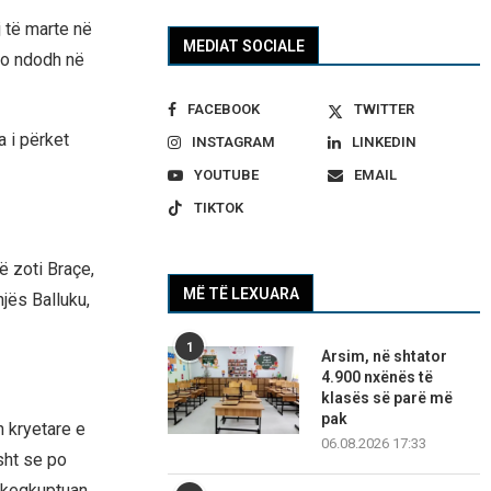
 të marte në
MEDIAT SOCIALE
po ndodh në
FACEBOOK
TWITTER
 i përket
INSTAGRAM
LINKEDIN
YOUTUBE
EMAIL
TIKTOK
të zoti Braçe,
MË TË LEXUARA
njës Balluku,
1
Arsim, në shtator
4.900 nxënës të
klasës së parë më
pak
h kryetare e
06.08.2026 17:33
sht se po
a keqkuptuan