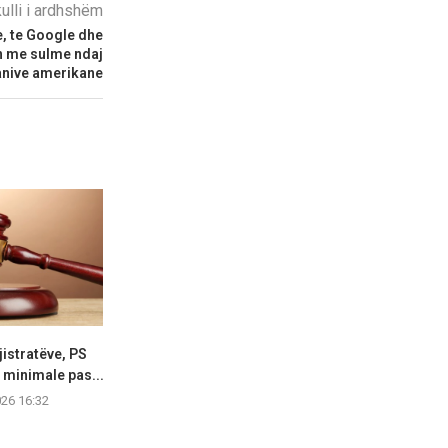
kulli i ardhshëm
, te Google dhe
on me sulme ndaj
nive amerikane
istratëve, PS
Gonxhja: Shqipëria vijon
Rritet me 127
 minimale pas...
trendin rritës në turizëm,
qarkullimi 
mbi...
026 16:32
07.08.2
07.08.2026 15:04