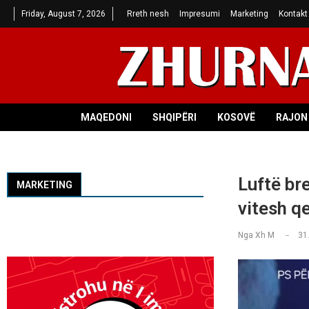
Friday, August 7, 2026
Rreth nesh
Impresumi
Marketing
Kontakt
MAQEDONI
SHQIPËRI
KOSOVË
RAJON 
Luftë br
MARKETING
vitesh q
Nga
Xh M
31