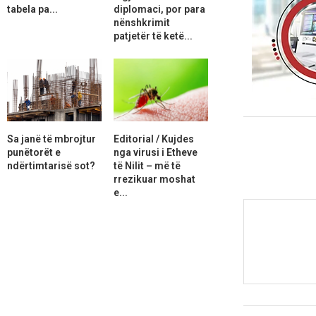
tabela pa...
diplomaci, por para
nënshkrimit
patjetër të ketë...
Sa janë të mbrojtur
Editorial / Kujdes
punëtorët e
nga virusi i Etheve
ndërtimtarisë sot?
të Nilit – më të
rrezikuar moshat
e...