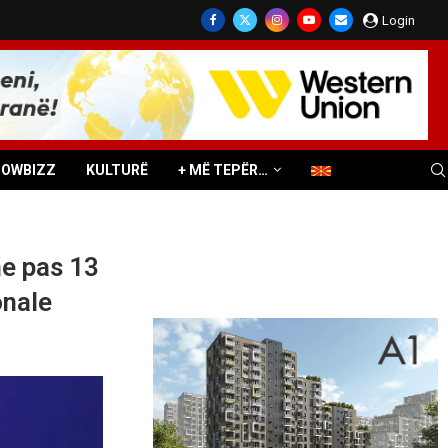
Login
HOWBIZZ
KULTURË
+ MË TEPËR…
me pas 13
onale