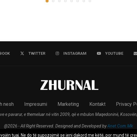
BOOK
TWITTER
INSTAGRAM
YOUTUBE
h nesh
Impresumi
Marketing
Kontakt
Privacy P
ve e pavarur, e themeluar në vitin 2009, që e mbulon Maqedoninë, Kosovën,
@2026 - All Right Reserved. Designed and Developed by
Anet.Com.Mk
rvojën tuaj. Ne do të supozojmë se jeni dakord me këtë, por mund të çreg