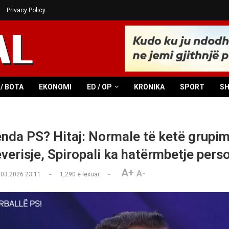
Privacy Policy
/ BOTA
EKONOMI
ED / OP
KRONIKA
SPORT
S
enda PS? Hitaj: Normale të ketë grupi
everisje, Spiropali ka hatërmbetje pers
A+
A-
.03.2026 23:11
1,290
e lexuar