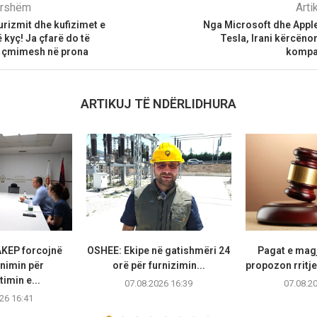
parshëm
Arti
urizmit dhe kufizimet e
Nga Microsoft dhe Apple
 kyç! Ja çfarë do të
Tesla, Irani kërcën
e çmimesh në prona
kompa
ARTIKUJ TË NDËRLIDHURA
KEP forcojnë
OSHEE: Ekipe në gatishmëri 24
Pagat e magj
nimin për
orë për furnizimin...
propozon rritje
imin e...
07.08.2026 16:39
07.08.2
26 16:41