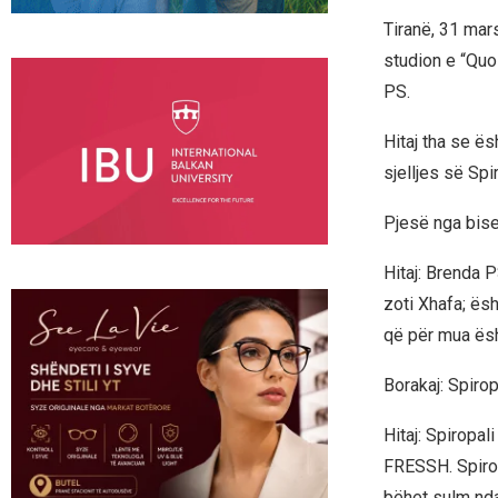
Tiranë, 31 mar
studion e “Quo
PS.
Hitaj tha se ë
sjelljes së Spi
Pjesë nga bise
Hitaj: Brenda P
zoti Xhafa; ësh
që për mua ësh
Borakaj: Spirop
Hitaj: Spiropal
FRESSH. Spirop
bëhet sulm ndaj