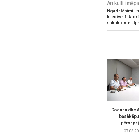
Artikulli i më
Ngadalësimi i t
kredive, faktorë
shkaktonte ulj
Dogana dhe A
bashkëpu
përshpejt
07.08.20