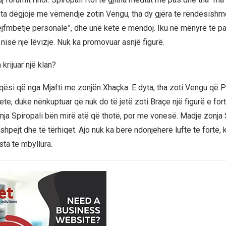
ta dëgjoje me vëmendje zotin Vengu, tha dy gjëra të rëndësishme
fmbetje personale”, dhe unë këtë e mendoj. Iku në mënyrë të pap
nisë një lëvizje. Nuk ka promovuar asnjë figurë.
 krijuar një klan?
miqësi që nga Mjafti me zonjën Xhaçka. E dyta, tha zoti Vengu që 
tete, duke nënkuptuar që nuk do të jetë zoti Braçe një figurë e fort
onja Spiropali bën mirë atë që thotë, por me vonesë. Madje zonja
hpejt dhe të tërhiqet. Ajo nuk ka bërë ndonjëherë luftë të fortë,
sta të mbyllura.