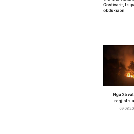
Gostivarit, tru
obduksion
Nga 25 vatr
regjistrua
09.08.20