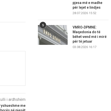
pjesa më e madhe
për lejet e lindjes
28.07.2026 15:52
5
VMRO‑DPMNE:
Maqedonia do të
bëhet vend më i mirë
për të jetuar
03.08.2026 16:17
kulli i ardhshëm
ndryshueshme me
e borës në pjesët