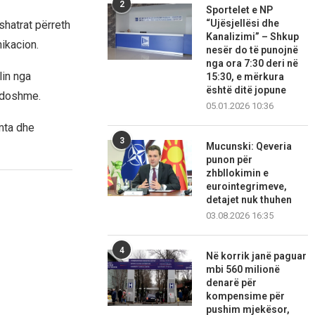
2
Sportelet e NP
“Ujësjellësi dhe
shatrat përreth
Kanalizimi” – Shkup
ikacion.
nesër do të punojnë
nga ora 7:30 deri në
lin nga
15:30, e mërkura
është ditë jopune
sdoshme.
05.01.2026 10:36
mta dhe
3
Mucunski: Qeveria
punon për
zhbllokimin e
eurointegrimeve,
detajet nuk thuhen
03.08.2026 16:35
4
Në korrik janë paguar
mbi 560 milionë
denarë për
kompensime për
pushim mjekësor,