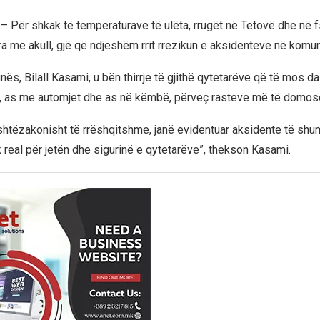
 – Për shkak të temperaturave të ulëta, rrugët në Tetovë dhe në f
ra me akull, gjë që ndjeshëm rrit rrezikun e aksidenteve në komun
nës, Bilall Kasami, u bën thirrje të gjithë qytetarëve që të mos da
re, as me automjet dhe as në këmbë, përveç rasteve më të domo
ashtëzakonisht të rrëshqitshme, janë evidentuar aksidente të shu
k real për jetën dhe sigurinë e qytetarëve”, thekson Kasami.