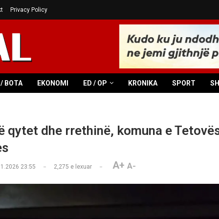
t
Privacy Policy
/ BOTA
EKONOMI
ED / OP
KRONIKA
SPORT
S
ë qytet dhe rrethinë, komuna e Tetovë
es
A+
A-
01.2026 23:55
2,275
e lexuar