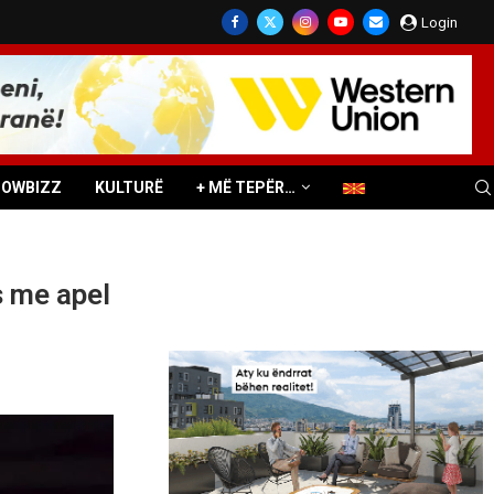
Login
HOWBIZZ
KULTURË
+ MË TEPËR…
s me apel