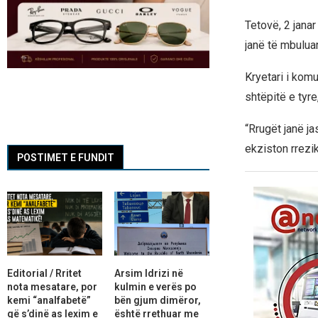
Tetovë, 2 janar
janë të mbulua
Kryetari i komu
shtëpitë e ty
“Rrugët janë j
ekziston rrezi
POSTIMET E FUNDIT
Editorial / Rritet
Arsim Idrizi në
nota mesatare, por
kulmin e verës po
kemi “analfabetë”
bën gjum dimëror,
që s’dinë as lexim e
është rrethuar me