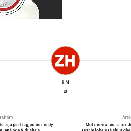
B.M
parshëm
Arti
ë reja për tragjedinë me dy
Mot me vranësira të 
at janë nga Vidusha e
reshje lokale të shiut dh