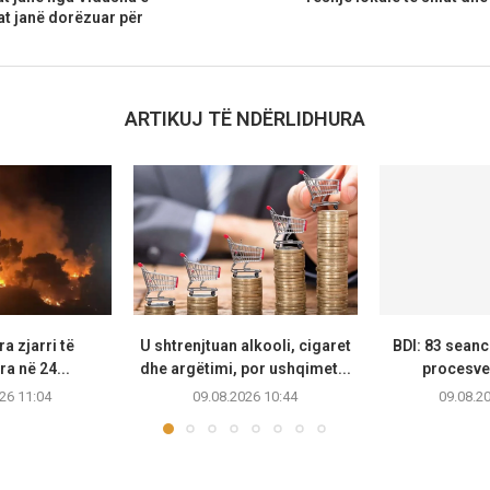
pat janë dorëzuar për
ARTIKUJ TË NDËRLIDHURA
a zjarri të
U shtrenjtuan alkooli, cigaret
BDI: 83 seanc
ra në 24...
dhe argëtimi, por ushqimet...
procesver
26 11:04
09.08.2026 10:44
09.08.2