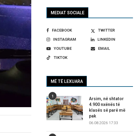
MEDIAT SOCIALE
FACEBOOK
TWITTER
INSTAGRAM
LINKEDIN
YOUTUBE
EMAIL
TIKTOK
MË TË LEXUARA
1
Arsim, në shtator
4.900 nxënës të
klasës së parë më
pak
06.08.2026 17:33