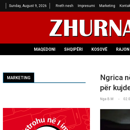
Sunday, August 9, 2026
Rreth nesh
Impresumi
Marketing
Kontak
MAQEDONI
SHQIPËRI
KOSOVË
RAJON 
Ngrica n
MARKETING
për kujd
Nga
B.M
02.