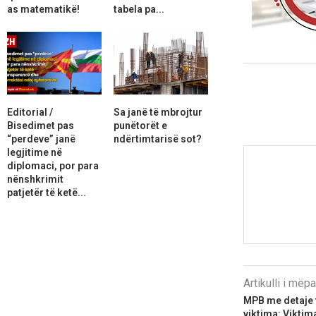
as matematikë!
tabela pa...
Editorial /
Sa janë të mbrojtur
Bisedimet pas
punëtorët e
“perdeve” janë
ndërtimtarisë sot?
legjitime në
diplomaci, por para
nënshkrimit
patjetër të ketë...
Artikulli i më
MPB me detaje t
viktima: Viktim