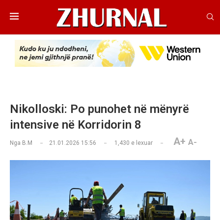
Nikolloski: Po punohet në mënyrë
intensive në Korridorin 8
A+
A-
Nga
B.M
21.01.2026 15:56
1,430
e lexuar