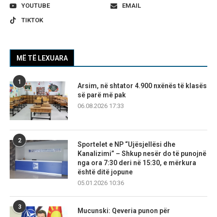
YOUTUBE
EMAIL
TIKTOK
MË TË LEXUARA
1
Arsim, në shtator 4.900 nxënës të klasës
së parë më pak
06.08.2026 17:33
2
Sportelet e NP “Ujësjellësi dhe
Kanalizimi” – Shkup nesër do të punojnë
nga ora 7:30 deri në 15:30, e mërkura
është ditë jopune
05.01.2026 10:36
3
Mucunski: Qeveria punon për