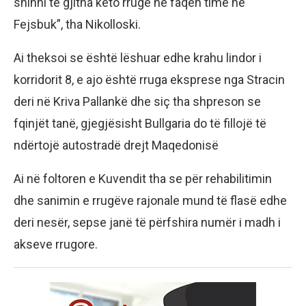
shihni të gjitha këto rrugë në faqen time në
Fejsbuk”, tha Nikolloski.
Ai theksoi se është lëshuar edhe krahu lindor i
korridorit 8, e ajo është rruga eksprese nga Stracin
deri në Kriva Pallankë dhe siç tha shpreson se
fqinjët tanë, gjegjësisht Bullgaria do të fillojë të
ndërtojë autostradë drejt Maqedonisë
Ai në foltoren e Kuvendit tha se për rehabilitimin
dhe sanimin e rrugëve rajonale mund të flasë edhe
deri nesër, sepse janë të përfshira numër i madh i
akseve rrugore.