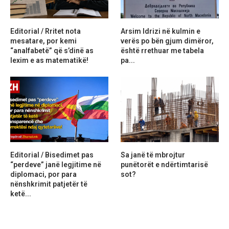
Editorial / Rritet nota
Arsim Idrizi në kulmin e
mesatare, por kemi
verës po bën gjum dimëror,
“analfabetë” që s’dinë as
është rrethuar me tabela
lexim e as matematikë!
pa...
Editorial / Bisedimet pas
Sa janë të mbrojtur
“perdeve” janë legjitime në
punëtorët e ndërtimtarisë
diplomaci, por para
sot?
nënshkrimit patjetër të
ketë...