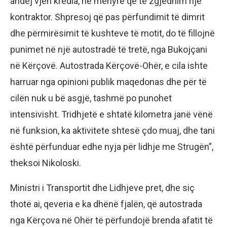
andej vjen kredia, në mënyrë që të zgjedhim një
kontraktor. Shpresoj që pas përfundimit të dimrit
dhe përmirësimit të kushteve të motit, do të fillojnë
punimet në një autostradë të tretë, nga Bukojçani
në Kërçovë. Autostrada Kërçovë-Ohër, e cila ishte
harruar nga opinioni publik maqedonas dhe për të
cilën nuk u bë asgjë, tashmë po punohet
intensivisht. Tridhjetë e shtatë kilometra janë vënë
në funksion, ka aktivitete shtesë çdo muaj, dhe tani
është përfunduar edhe nyja për lidhje me Strugën”,
theksoi Nikoloski.
Ministri i Transportit dhe Lidhjeve pret, dhe siç
thotë ai, qeveria e ka dhënë fjalën, që autostrada
nga Kërçova në Ohër të përfundojë brenda afatit të