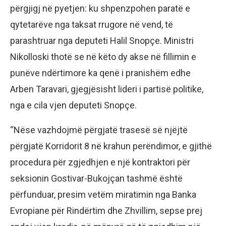
përgjigj në pyetjen: ku shpenzpohen paratë e
qytetarëve nga taksat rrugore në vend, të
parashtruar nga deputeti Halil Snopçe. Ministri
Nikolloski thotë se në këto dy akse në fillimin e
punëve ndërtimore ka qenë i pranishëm edhe
Arben Taravari, gjegjësisht lideri i partisë politike,
nga e cila vjen deputeti Snopçe.
“Nëse vazhdojmë përgjatë trasesë së njëjtë
përgjatë Korridorit 8 në krahun perëndimor, e gjithë
procedura për zgjedhjen e një kontraktori për
seksionin Gostivar-Bukojçan tashmë është
përfunduar, presim vetëm miratimin nga Banka
Evropiane për Rindërtim dhe Zhvillim, sepse prej