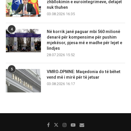
zhbllokimin e eurointegrimeve, detajet
nuk thuhen
03.08.2026 16:35
4
Në korrik janë paguar mbi 560 milionë
denarë për kompensime për pushim
mjekësor, pjesa më e madhe për lejet e
lindjes
28.07.2026 15:52
5
VMRO‑DPMNE: Maqedonia do të bëhet
vend më i mirë për të jetuar
03.08.2026 16:17