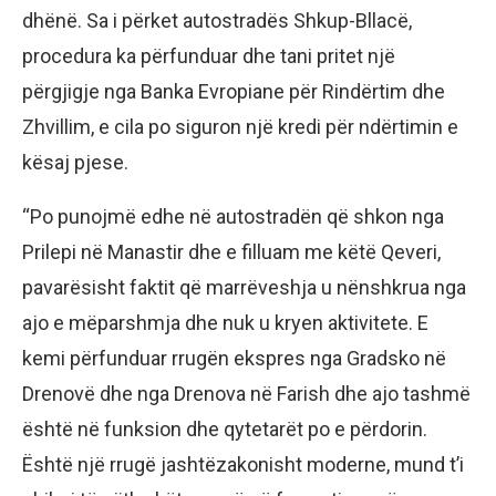
dhënë. Sa i përket autostradës Shkup-Bllacë,
procedura ka përfunduar dhe tani pritet një
përgjigje nga Banka Evropiane për Rindërtim dhe
Zhvillim, e cila po siguron një kredi për ndërtimin e
kësaj pjese.
“Po punojmë edhe në autostradën që shkon nga
Prilepi në Manastir dhe e filluam me këtë Qeveri,
pavarësisht faktit që marrëveshja u nënshkrua nga
ajo e mëparshmja dhe nuk u kryen aktivitete. E
kemi përfunduar rrugën ekspres nga Gradsko në
Drenovë dhe nga Drenova në Farish dhe ajo tashmë
është në funksion dhe qytetarët po e përdorin.
Është një rrugë jashtëzakonisht moderne, mund t’i