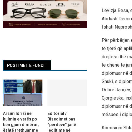
Lëvizja Besa, 
Abdush Demirin
fshati Neprosh
Për përbërjen 
të tjerë që ap
drejtësi dhe ma
të dhënë të ju
POSTIMET E FUNDIT
diplomuar në dr
Shuki, e diplo
Dobre Jançev, 
Gjorgieska, in
diplomuar në d
Arsim Idrizi në
Editorial /
mësues i diplom
kulmin e verës po
Bisedimet pas
bën gjum dimëror,
“perdeve” janë
Komisioni Shte
është rrethuar me
legjitime në