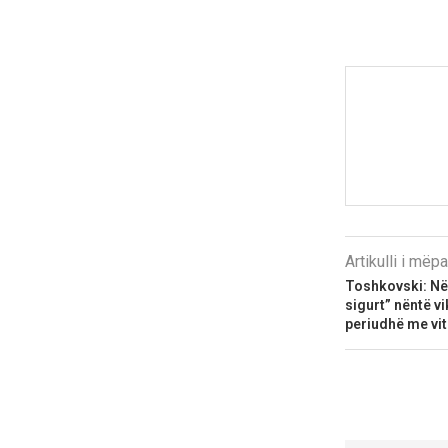
Artikulli i më
Toshkovski: Në 
sigurt” nëntë v
periudhë me vit