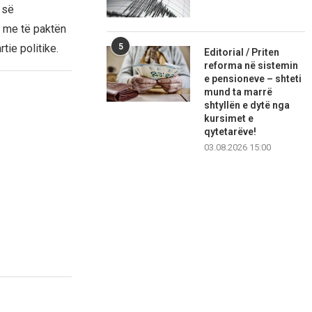
 së
 me të paktën
5
tie politike.
Editorial / Priten
reforma në sistemin
e pensioneve – shteti
mund ta marrë
shtyllën e dytë nga
kursimet e
qytetarëve!
03.08.2026 15:00