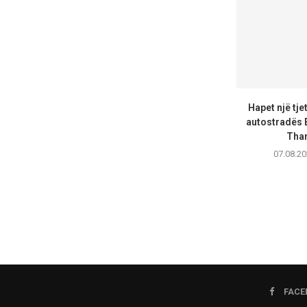
Hapet një tje
autostradës 
Than
07.08.20
FACE