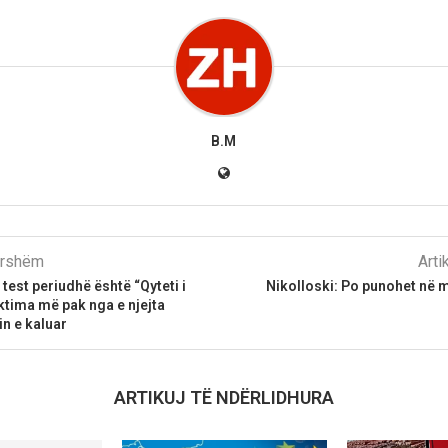
B.M
parshëm
Arti
test periudhë është “Qyteti i
Nikolloski: Po punohet në 
iktima më pak nga e njejta
in e kaluar
ARTIKUJ TË NDËRLIDHURA