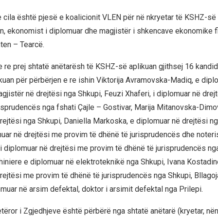
e cila është pjesë e koalicionit VLEN për në nkryetar të KSHZ-së
, ekonomist i diplomuar dhe magjistër i shkencave ekonomike f
ten – Tearcë.
e re prej shtatë anëtarësh të KSHZ-së aplikuan gjithsej 16 kandi
likuan për përbërjen e re ishin Viktorija Avramovska-Madiq, e dip
gjistër në drejtësi nga Shkupi, Feuzi Xhaferi, i diplomuar në dre
risprudencës nga fshati Çajle – Gostivar, Marija Mitanovska-Dimo
ejtësi nga Shkupi, Daniella Markoska, e diplomuar në drejtësi nga
muar në drejtësi me provim të dhënë të jurisprudencës dhe noteri
i diplomuar në drejtësi me provim të dhënë të jurisprudencës nga
xhiniere e diplomuar në elektroteknikë nga Shkupi, Ivana Kostadin
rejtësi me provim të dhënë të jurisprudencës nga Shkupi, Bllagoj
uar në arsim defektal, doktor i arsimit defektal nga Prilepi.
tëror i Zgjedhjeve është përbërë nga shtatë anëtarë (kryetar, në