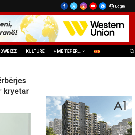
Login
HOWBIZZ
KULTURË
+ MË TEPËR…
ërbërjes
 kryetar