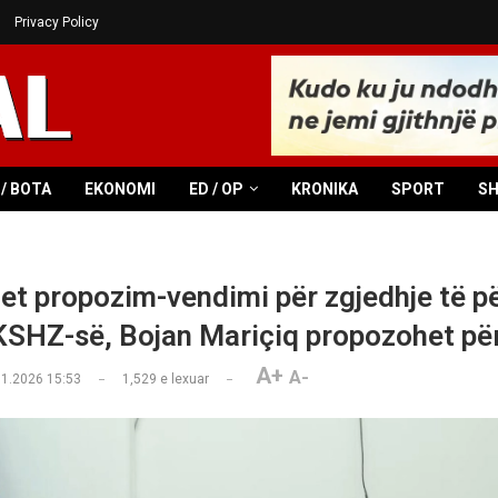
Privacy Policy
/ BOTA
EKONOMI
ED / OP
KRONIKA
SPORT
S
et propozim-vendimi për zgjedhje të p
 KSHZ-së, Bojan Mariçiq propozohet për
A+
A-
01.2026 15:53
1,529
e lexuar