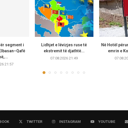
tër segment i
Lidhjet e lëvizjes ruse të
Në Hotël përu
Elbasan–Qafë
ekstremit të djathtë...
emrin e K
ë,...
07.08.2026 21:49
07.08.2
26 21:57
BOOK
TWITTER
INSTAGRAM
YOUTUBE