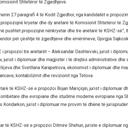
omisionit Shtetëror të Zgjedhjeve.
nenin 27 paragrafi 4 të Kodit Zgjedhor, nga kandidatët e propozi
e propozojnë kryetar dhe dy anëtarë të Komisionit Shtetëror të Zg
 në pushtet propozojnë nënkryetar dhe tre anëtarë të KSHZ-së”, th
endor për çështje të zgjedhjeve dhe emërimeve, Gjorgjia Sajkosk
ropozoi tre anëtarët – Aleksandar Dashtevski, jurist i diplomu
, jurist i diplomuar dhe magjistër i të drejtës administrative dhe
llçeva dhe Svetllana Karapetrova, ekonomist i diplomuar dhe magj
ancave, kontabilizmit dhe revizionit nga Tetova.
arë të KSHZ-së e propozoi Bojan Mariçiqin, jurist i diplomuar dh
rkombëtare dhe evropiane dhe studime moderne evropiane nga Sh
is Kondarkon, jurist i diplomuar me provim të dhënë të jurisprud
tar të KSHZ-së e propozoi Ditmire Shehun, juriste e diplomuar nga