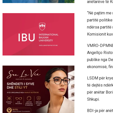
anëtarëve të K
“Në pajtim me 
partitë politik
ndërsa partitë
Komisionit kuv
VMRO-DPMNE i p
Angellço Ristov
publike nga De
ekonomisë, fin
LSDM për kryet
të dejtës ndë
për anëtar Bor
Shkupi.
BDI-ja për anë