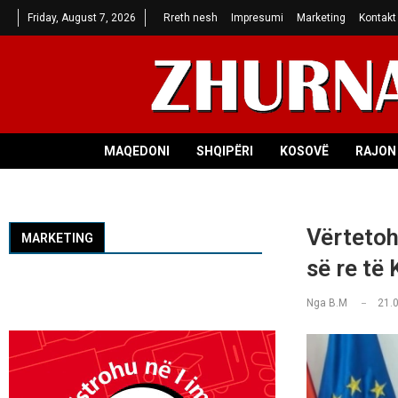
Friday, August 7, 2026
Rreth nesh
Impresumi
Marketing
Kontakt
MAQEDONI
SHQIPËRI
KOSOVË
RAJON 
Vërtetoh
MARKETING
së re të
Nga
B.M
21.