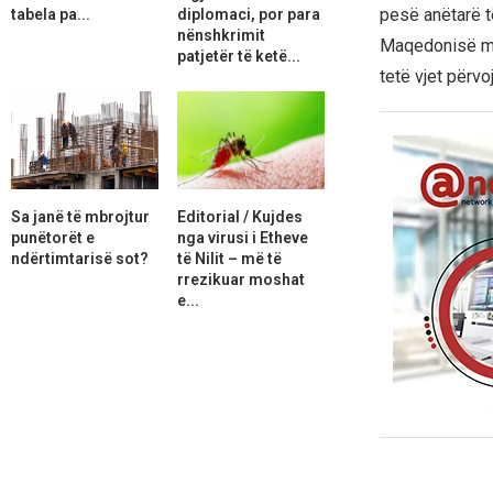
pesë anëtarë t
tabela pa...
diplomaci, por para
nënshkrimit
Maqedonisë me 
patjetër të ketë...
tetë vjet përvo
Sa janë të mbrojtur
Editorial / Kujdes
punëtorët e
nga virusi i Etheve
ndërtimtarisë sot?
të Nilit – më të
rrezikuar moshat
e...