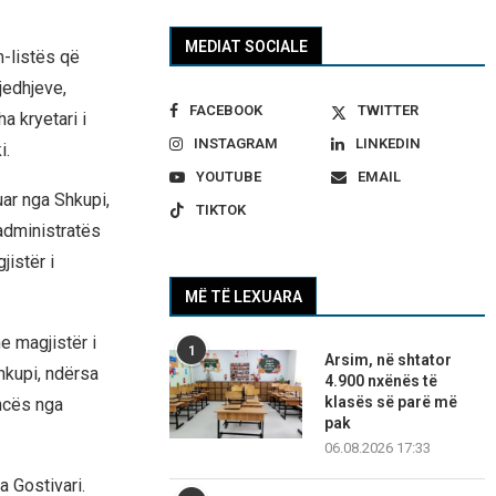
MEDIAT SOCIALE
m-listës që
jedhjeve,
FACEBOOK
TWITTER
a kryetari i
INSTAGRAM
LINKEDIN
i.
YOUTUBE
EMAIL
ar nga Shkupi,
TIKTOK
 administratës
istër i
MË TË LEXUARA
e magjistër i
1
Arsim, në shtator
kupi, ndërsa
4.900 nxënës të
klasës së parë më
encës nga
pak
06.08.2026 17:33
 Gostivari.