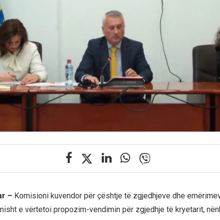
ar –
Komisioni kuvendor për çështje të zgjedhjeve dhe emërime
isht e vërtetoi propozim-vendimin për zgjedhje të kryetarit, në