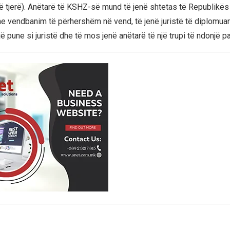
ë tjerë). Anëtarë të KSHZ-së mund të jenë shtetas të Republikës
vendbanim të përhershëm në vend, të jenë juristë të diplomuar
jë pune si juristë dhe të mos jenë anëtarë të një trupi të ndonjë par