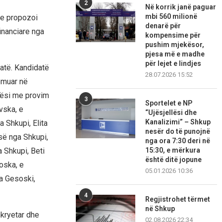
2
Në korrik janë paguar
mbi 560 milionë
 e propozoi
denarë për
inanciare nga
kompensime për
pushim mjekësor,
pjesa më e madhe
për lejet e lindjes
datë. Kandidatë
28.07.2026 15:52
lomuar në
jtësi me provim
3
Sportelet e NP
vska, e
“Ujësjellësi dhe
Kanalizimi” – Shkup
 Shkupi, Elita
nesër do të punojnë
së nga Shkupi,
nga ora 7:30 deri në
 Shkupi, Beti
15:30, e mërkura
është ditë jopune
oska, e
05.01.2026 10:36
a Gesoski,
4
Regjistrohet tërmet
në Shkup
nkryetar dhe
02.08.2026 22:34