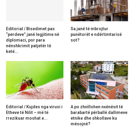
Editorial / Bisedimet pas
Sa janë të mbrojtur
“perdeve” janë legjitime në
punëtorët e ndërtimtarisë
diplomaci, por para
sot?
nënshkrimit patjetër të
ketë...
Editorial / Kujdes nga virusi i
A po zhvillohen nxënësit të
Etheve të Nilit – më të
barabartë përballë dallimeve
rrezikuar moshat e...
etnike dhe shkollave ku
mësojnë?