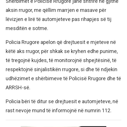
Shërbimet e Policisë Rrugore janë shtrirë në gjithë
aksin rrugor, me qëllim marrjen e masave për
lëvizjen e lirë të automjeteve pas rihapjes së tij
mesditën e sotme.
Policia Rrugore apelon që drejtuesit e mjeteve në
këtë aks rrugor, për shkak se kryhen edhe punime,
të tregojnë kujdes, të monitorojnë shpejtësinë, të
respektojnë sinjalistikën rrugore, si dhe të ndjekin
udhëzimet e shërbimeve të Policisë Rrugore dhe të
ARRSH-së.
Policia bëri të ditur se drejtuesit e automjeteve, në
rast nevoje mund të informojnë në numrin 112.