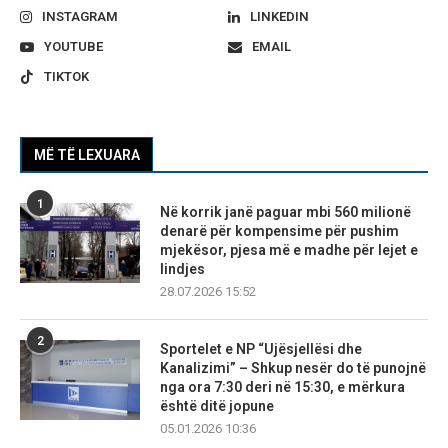
INSTAGRAM
LINKEDIN
YOUTUBE
EMAIL
TIKTOK
MË TË LEXUARA
1
Në korrik janë paguar mbi 560 milionë
denarë për kompensime për pushim
mjekësor, pjesa më e madhe për lejet e
lindjes
28.07.2026 15:52
2
Sportelet e NP “Ujësjellësi dhe
Kanalizimi” – Shkup nesër do të punojnë
nga ora 7:30 deri në 15:30, e mërkura
është ditë jopune
05.01.2026 10:36