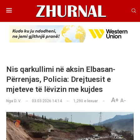
Nis qarkullimi në aksin Elbasan-
Përrenjas, Policia: Drejtuesit e
mjeteve të lëvizin me kujdes
A+
A-
Nga
D. V.
03.03.2026 14:14
1,290
e lexuar