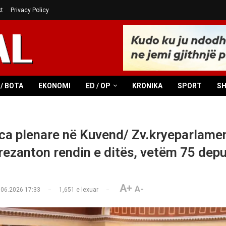
t
Privacy Policy
/ BOTA
EKONOMI
ED / OP
KRONIKA
SPORT
S
ca plenare në Kuvend/ Zv.kryeparlamen
rezanton rendin e ditës, vetëm 75 dep
A+
A-
.06.2026 17:33
1,651
e lexuar