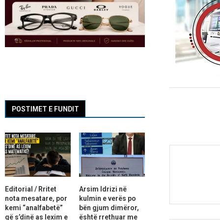
POSTIMET E FUNDIT
Editorial / Rritet
Arsim Idrizi në
nota mesatare, por
kulmin e verës po
kemi “analfabetë”
bën gjum dimëror,
që s’dinë as lexim e
është rrethuar me