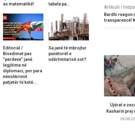
as matematikë!
tabela pa...
Artikulli i më
Bardhi reagon 
transparencë! 
Editorial /
Sa janë të mbrojtur
Bisedimet pas
punëtorët e
“perdeve” janë
ndërtimtarisë sot?
legjitime në
diplomaci, por para
nënshkrimit
patjetër të ketë...
Ujërat e zez
Kasharin prej 
09.08.20