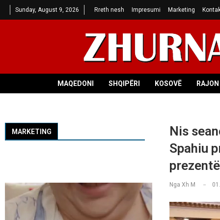
Sunday, August 9, 2026
Rreth nesh
Impresumi
Marketing
Kontak
MAQEDONI
SHQIPËRI
KOSOVË
RAJON 
Nis sean
MARKETING
Spahiu p
prezentë
Nga
Xh M
01