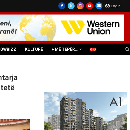
Login
HOWBIZZ
KULTURË
+ MË TEPËR…
tarja
utetë