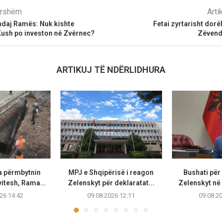
parshëm
Arti
ndaj Ramës: Nuk kishte
Fetai zyrtarisht dorë
Kush po investon në Zvërnec?
Zëvend
ARTIKUJ TË NDËRLIDHURA
a përmbytnin
MPJ e Shqipërisë i reagon
Bushati për
vitesh, Rama...
Zelenskyt për deklaratat...
Zelenskyt në 
26 14:42
09.08.2026 12:11
09.08.2