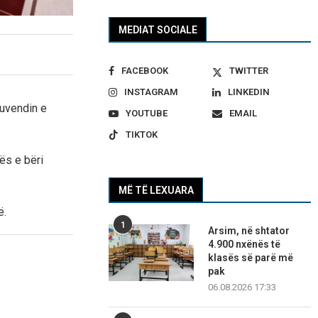
MEDIAT SOCIALE
FACEBOOK
TWITTER
INSTAGRAM
LINKEDIN
Kuvendin e
YOUTUBE
EMAIL
TIKTOK
ës e bëri
MË TË LEXUARA
ë.
1
Arsim, në shtator
4.900 nxënës të
klasës së parë më
pak
06.08.2026 17:33