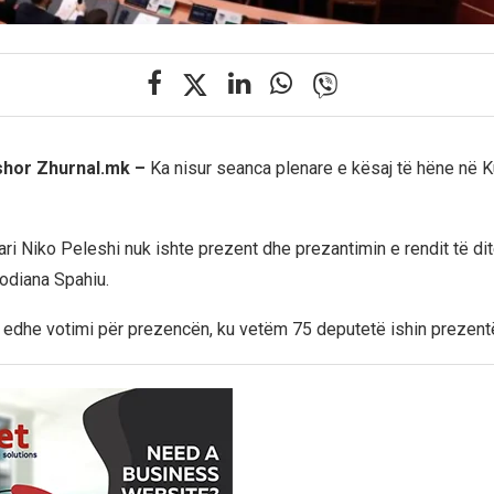
rshor Zhurnal.mk –
Ka nisur seanca plenare e kësaj të hëne në 
ri Niko Peleshi nuk ishte prezent dhe prezantimin e rendit të dit
odiana Spahiu.
ë edhe votimi për prezencën, ku vetëm 75 deputetë ishin prezent