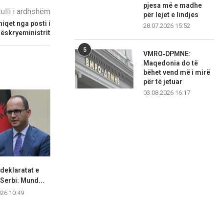
pjesa më e madhe
kulli i ardhshëm
për lejet e lindjes
hiqet nga posti i
28.07.2026 15:52
ëskryeministrit
5
VMRO‑DPMNE:
Maqedonia do të
bëhet vend më i mirë
për të jetuar
03.08.2026 16:17
 deklaratat e
Zjarri në Krujë u shua pa
“Më ngacmoi 
Serbi: Mund...
viktima, vetëm...
zbardhet dëshm
026 10:49
09.08.2026 10:30
09.08.2