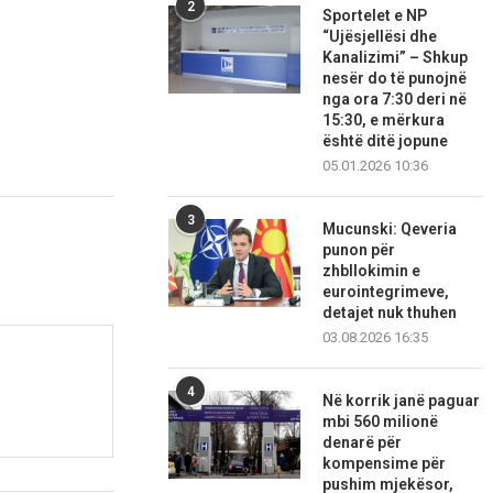
2
Sportelet e NP
“Ujësjellësi dhe
Kanalizimi” – Shkup
nesër do të punojnë
nga ora 7:30 deri në
15:30, e mërkura
është ditë jopune
05.01.2026 10:36
3
Mucunski: Qeveria
punon për
zhbllokimin e
eurointegrimeve,
detajet nuk thuhen
03.08.2026 16:35
4
Në korrik janë paguar
mbi 560 milionë
denarë për
kompensime për
pushim mjekësor,