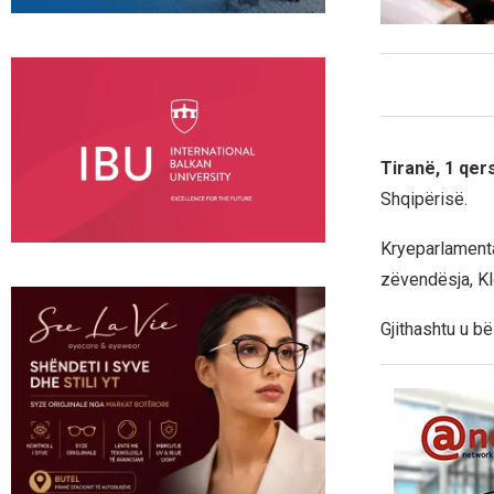
Tiranë, 1 qe
Shqipërisë.
Kryeparlamenta
zëvendësja, Kl
Gjithashtu u b