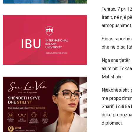
Tehran, 7 prill
Iranit, në një 
armëpushimet 
Sipas raportim
dhe në disa fa
Nga ana tjetër,
aluminit. Teks
Mahshahr.
Njëkohësisht, 
me propozimin 
Sharif, i cili 
duke propozuar
diplomaci.