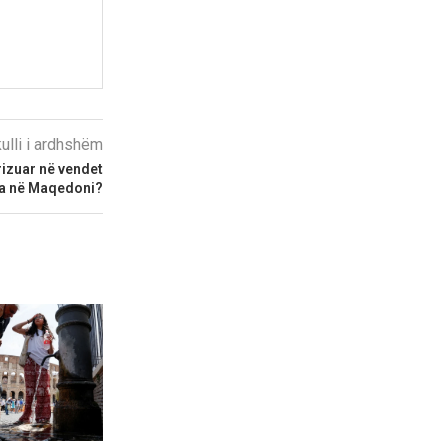
kulli i ardhshëm
rizuar në vendet
dja në Maqedoni?