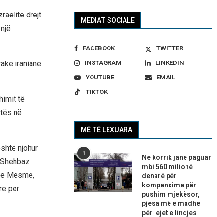
raelite drejt
MEDIAT SOCIALE
 një
FACEBOOK
TWITTER
INSTAGRAM
LINKEDIN
rake iraniane
YOUTUBE
EMAIL
TIKTOK
himit të
ftës në
MË TË LEXUARA
shtë njohur
1
Në korrik janë paguar
, Shehbaz
mbi 560 milionë
en e Mesme,
denarë për
kompensime për
rë për
pushim mjekësor,
pjesa më e madhe
për lejet e lindjes