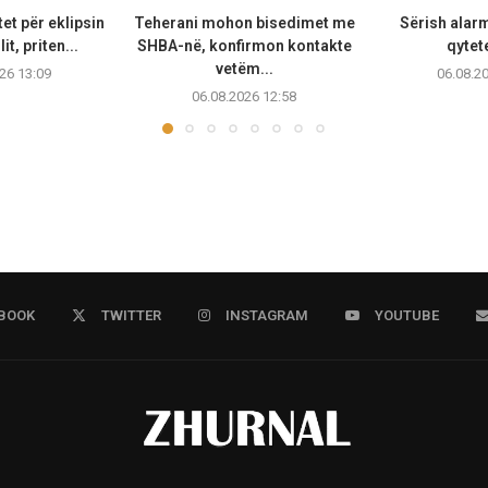
et për eklipsin
Teherani mohon bisedimet me
Sërish alarm
lit, priten...
SHBA-në, konfirmon kontakte
qytete
vetëm...
26 13:09
06.08.2
06.08.2026 12:58
BOOK
TWITTER
INSTAGRAM
YOUTUBE