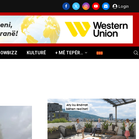
Login
HOWBIZZ
KULTURË
+ MË TEPËR…