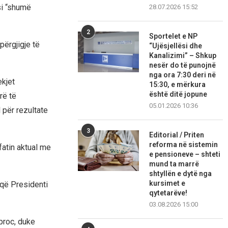
si “shumë
28.07.2026 15:52
2
Sportelet e NP
përgjigje të
“Ujësjellësi dhe
Kanalizimi” – Shkup
nesër do të punojnë
nga ora 7:30 deri në
ekjet
15:30, e mërkura
është ditë jopune
rë të
05.01.2026 10:36
 për rezultate
3
Editorial / Priten
reforma në sistemin
fatin aktual me
e pensioneve – shteti
mund ta marrë
shtyllën e dytë nga
kursimet e
 që Presidenti
qytetarëve!
03.08.2026 15:00
iproc, duke