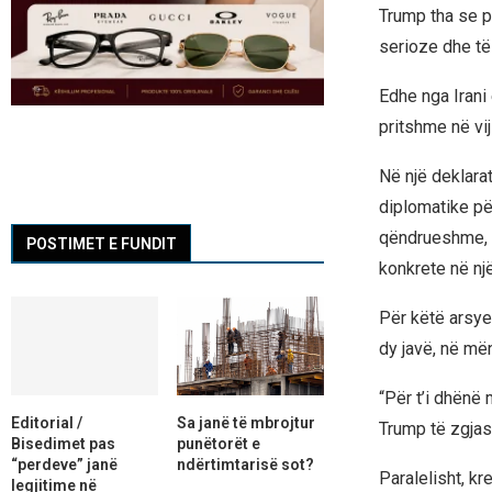
Trump tha se p
serioze dhe të
Edhe nga Irani 
pritshme në vij
Në një deklarat
diplomatike pë
qëndrueshme, t
POSTIMET E FUNDIT
konkrete në një
Për këtë arsye,
dy javë, në më
“Për t’i dhënë
Editorial /
Sa janë të mbrojtur
Trump të zgjasë
Bisedimet pas
punëtorët e
“perdeve” janë
ndërtimtarisë sot?
Paralelisht, kr
legjitime në