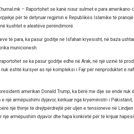
 Zhurnal.mk – Raportohet se kanë nisur sulmet e para amerikano-iz
përpjekje për të detyruar regjimin e Republikës Islamike të pranojë
në kushtet e aleatëve perëndimorë.
eve të para, ka pasur goditje në Isfahan kryesisht, në baza ushta
brika municionesh.
 raportohet se ka pasur goditje edhe në Arak, në një uzinë të prod
a nuk është kursyer as një kompleksi i Fajr për nënproduktet e na
presidenti amerikan Donald Trump, ka bërë me dije se ende nuk ë
e një armëpushimi dyjavor, kërkuar nga kryeministri i Pakistanit
ka bërë një thirrje të drejtpërdrejtë për uljen e tensioneve në Lindj
 një armëpushim dyjavor dhe hapa konkretë për të krijuar hapësi