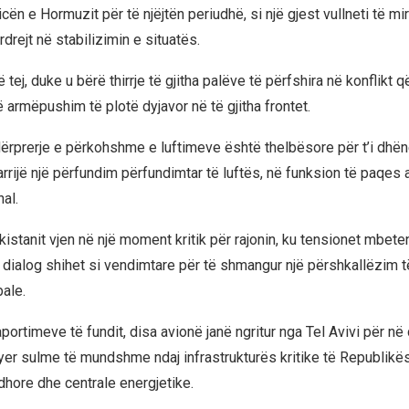
cën e Hormuzit për të njëjtën periudhë, si një gjest vullneti të m
rdrejt në stabilizimin e situatës.
 tej, duke u bërë thirrje të gjitha palëve të përfshira në konflikt q
 armëpushim të plotë dyjavor në të gjitha frontet.
 ndërprerje e përkohshme e luftimeve është thelbësore për t’i dhë
rrijë një përfundim përfundimtar të luftës, në funksion të paqes 
nal.
istanit vjen në një moment kritik për rajonin, ku tensionet mbeten
r dialog shihet si vendimtare për të shmangur një përshkallëzim
ale.
portimeve të fundit, disa avionë janë ngritur nga Tel Avivi për në 
kryer sulme të mundshme ndaj infrastrukturës kritike të Republikë
dhore dhe centrale energjetike.