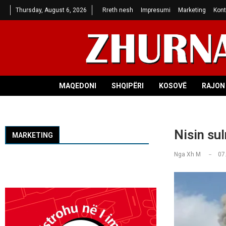
Thursday, August 6, 2026
Rreth nesh
Impresumi
Marketing
Kont
MAQEDONI
SHQIPËRI
KOSOVË
RAJON 
Nisin sul
MARKETING
Nga
Xh M
07