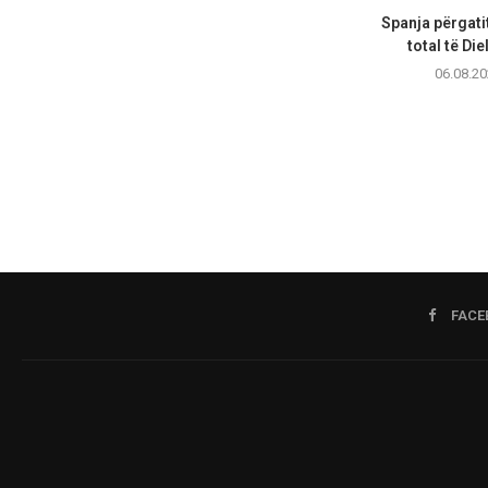
Spanja përgatit
total të Diel
06.08.20
FACE