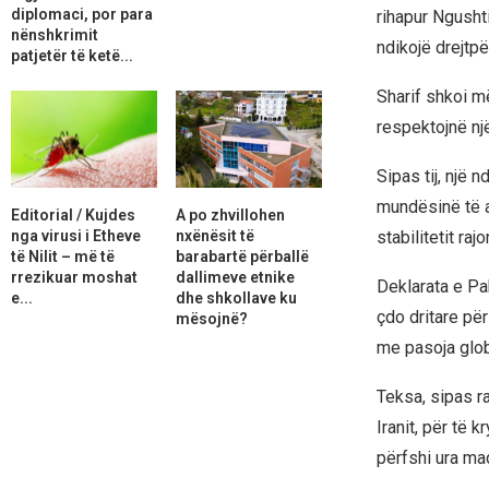
diplomaci, por para
rihapur Ngushti
nënshkrimit
ndikojë drejtpë
patjetër të ketë...
Sharif shkoi më
respektojnë një
Sipas tij, një
mundësinë të a
Editorial / Kujdes
A po zhvillohen
nga virusi i Etheve
nxënësit të
stabilitetit rajo
të Nilit – më të
barabartë përballë
rrezikuar moshat
dallimeve etnike
Deklarata e Pak
e...
dhe shkollave ku
çdo dritare pë
mësojnë?
me pasoja glob
Teksa, sipas ra
Iranit, për të 
përfshi ura ma