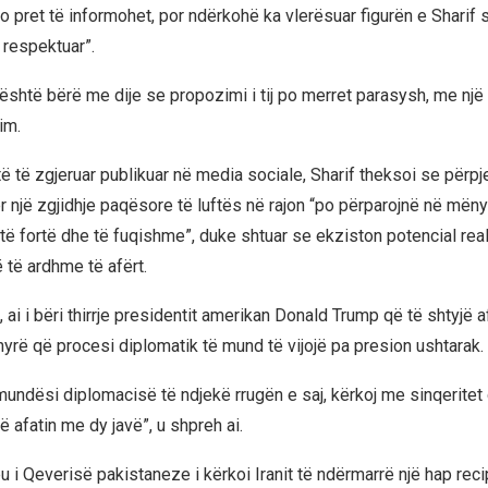
o pret të informohet, por ndërkohë ka vlerësuar figurën e Sharif 
 respektuar”.
është bërë me dije se propozimi i tij po merret parasysh, me një 
im.
ë të zgjeruar publikuar në media sociale, Sharif theksoi se përpj
r një zgjidhje paqësore të luftës në rajon “po përparojnë në mëny
ë fortë dhe të fuqishme”, duke shtuar se ekziston potencial real
 të ardhme të afërt.
 ai i bëri thirrje presidentit amerikan Donald Trump që të shtyjë a
nyrë që procesi diplomatik të mund të vijojë pa presion ushtarak.
 mundësi diplomacisë të ndjekë rrugën e saj, kërkoj me sinqeritet
 afatin me dy javë”, u shpreh ai.
eu i Qeverisë pakistaneze i kërkoi Iranit të ndërmarrë një hap rec