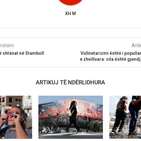
XH M
parshëm
Arti
të shtënat në Stamboll
Vullnetarizmi është i populla
e zhvilluara: cila është gjen
ARTIKUJ TË NDËRLIDHURA