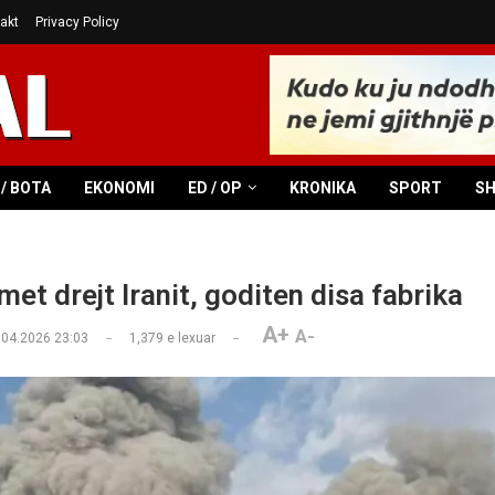
akt
Privacy Policy
/ BOTA
EKONOMI
ED / OP
KRONIKA
SPORT
S
met drejt Iranit, goditen disa fabrika
A+
A-
.04.2026 23:03
1,379
e lexuar