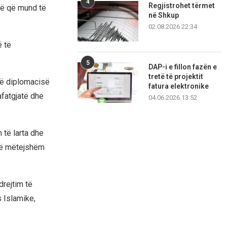
4
Regjistrohet tërmet
irë që mund të
në Shkup
02.08.2026 22:34
ë të
5
DAP-i e fillon fazën e
tretë të projektit
në diplomacisë
fatura elektronike
afatgjatë dhe
04.06.2026 13:52
 të larta dhe
 të mëtejshëm
drejtim të
s Islamike,