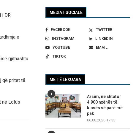
MEDIAT SOCIALE
i i DR
FACEBOOK
TWITTER
 ardhmja e
INSTAGRAM
LINKEDIN
YOUTUBE
EMAIL
TIKTOK
isë gjithashtu
MË TË LEXUARA
që pritet të
1
Arsim, në shtator
t në Lotus
4.900 nxënës të
klasës së parë më
pak
06.08.2026 17:33