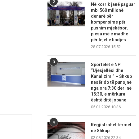
2
Në korrik janë paguar
mbi 560 milionë
denarë për
kompensime për
pushim mjekësor,
pjesa më e madhe
për lejet e lindjes
28.07.2026 15:52
3
Sportelet e NP
“Ujësjellësi dhe
Kanalizimi” – Shkup
nesër do të punojnë
nga ora 7:30 deri në
15:30, e mërkura
është ditë jopune
05.01.2026 10:36
4
Regjistrohet tërmet
në Shkup
02.08.2026 22:34