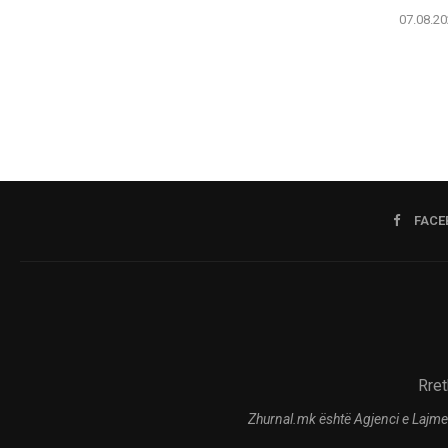
07.08.20
FACE
Rret
Zhurnal.mk është Agjenci e Lajme