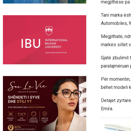
megjithëse pa
Tani marka ësh
Automobiles, 
Megjithatë, nd
markës sillet 
Gjatë zbulimit
paralajmëruan p
Për momentin, 
bëhet modeli k
Detajet zyrtare
Emira.