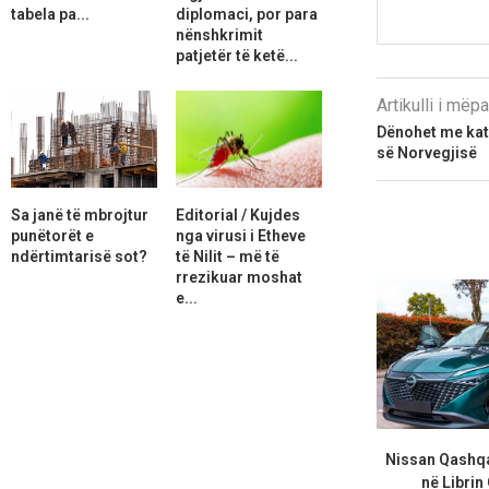
tabela pa...
diplomaci, por para
nënshkrimit
patjetër të ketë...
Artikulli i më
Dënohet me katë
së Norvegjisë
Sa janë të mbrojtur
Editorial / Kujdes
punëtorët e
nga virusi i Etheve
ndërtimtarisë sot?
të Nilit – më të
rrezikuar moshat
e...
Nissan Qashqa
në Librin