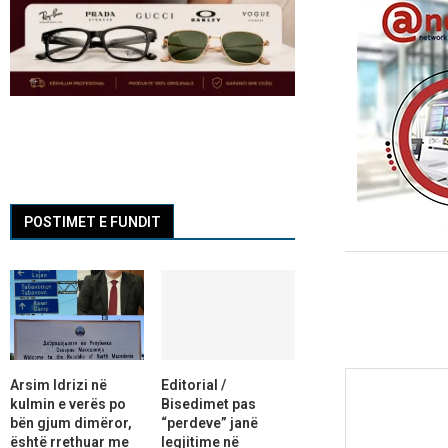
POSTIMET E FUNDIT
Arsim Idrizi në
Editorial /
kulmin e verës po
Bisedimet pas
bën gjum dimëror,
“perdeve” janë
është rrethuar me
legjitime në