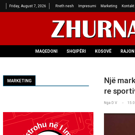
Friday, August 7, 2026
Rreth nesh
Impresumi
Marketing
Kontakt
MAQEDONI
SHQIPËRI
KOSOVË
RAJON 
Një markë
MARKETING
re sport
Nga
D V
15.0