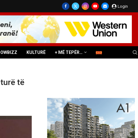
Login
HOWBIZZ
KULTURË
+ MË TEPËR…
turë të