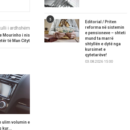
5
Editorial / Priten
reforma në sistemin
kulli i ardhshëm
e pensioneve – shteti
 Mourinho i nis
mund ta marrë
etër të Man Cityt
shtyllën e dytë nga
kursimet e
qytetarëve!
03.08.2026 15:00
e ulim volumin e
Audi krenohet me modelin e ri
Lamborghini 
 kur...
A2 –...
Miura të re