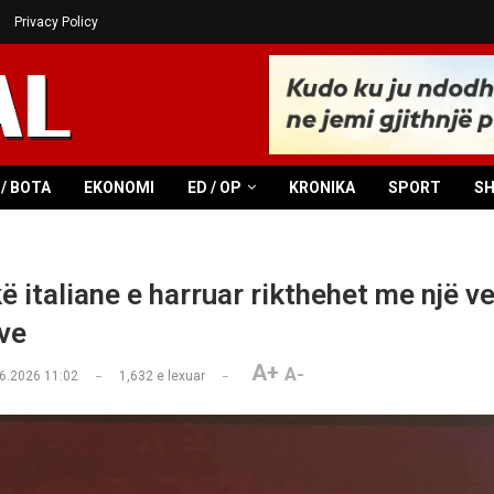
Privacy Policy
/ BOTA
EKONOMI
ED / OP
KRONIKA
SPORT
S
 italiane e harruar rikthehet me një ve
ive
A+
A-
6.2026 11:02
1,632
e lexuar