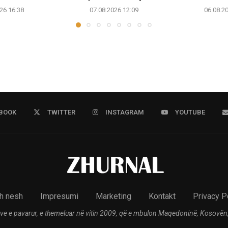
26 16:38
07.08.2026 12:09
06.08.2
BOOK
TWITTER
INSTAGRAM
YOUTUBE
h nesh
Impresumi
Marketing
Kontakt
Privacy P
ve e pavarur, e themeluar në vitin 2009, që e mbulon Maqedoninë, Kosovën,