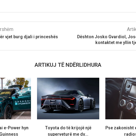
parshëm
Arti
r vjet burg djali i princeshës
Dështon Josko Gvardiol, Jose
kontaktet me yllin tj
ARTIKUJ TË NDËRLIDHURA
i e-Power hyn
Toyota do të krijojë një
Pse zakonisht 
 Guinness
superveturë me dy...
radios