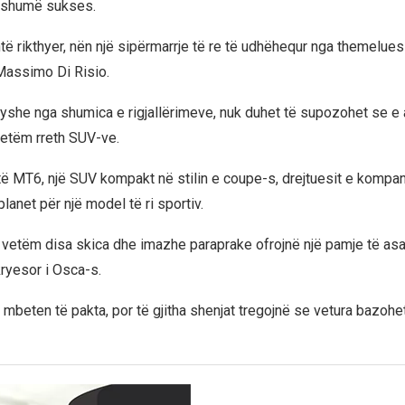
 shumë sukses.
të rikthyer, nën një sipërmarrje të re të udhëhequr nga themelues
Massimo Di Risio.
ryshe nga shumica e rigjallërimeve, nuk duhet të supozohet se e
vetëm rreth SUV-ve.
 të MT6, një SUV kompakt në stilin e coupe-s, drejtuesit e kompan
lanet për një model të ri sportiv.
vetëm disa skica dhe imazhe paraprake ofrojnë një pamje të asaj 
ryesor i Osca-s.
 mbeten të pakta, por të gjitha shenjat tregojnë se vetura bazohe