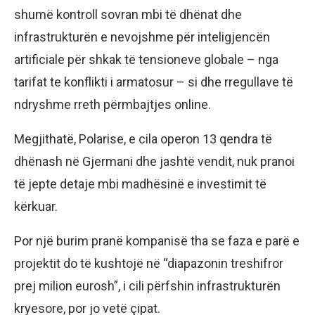
shumë kontroll sovran mbi të dhënat dhe
infrastrukturën e nevojshme për inteligjencën
artificiale për shkak të tensioneve globale – nga
tarifat te konflikti i armatosur – si dhe rregullave të
ndryshme rreth përmbajtjes online.
Megjithatë, Polarise, e cila operon 13 qendra të
dhënash në Gjermani dhe jashtë vendit, nuk pranoi
të jepte detaje mbi madhësinë e investimit të
kërkuar.
Por një burim pranë kompanisë tha se faza e parë e
projektit do të kushtojë në “diapazonin treshifror
prej milion eurosh”, i cili përfshin infrastrukturën
kryesore, por jo vetë çipat.