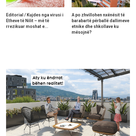
Editorial / Kujdes nga virusi i
A po zhvillohen nxënësit të
Etheve të Nilit – më të
barabartë përballë dallimeve
rrezikuar moshat e...
etnike dhe shkollave ku
mësojnë?