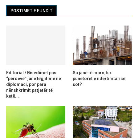
POSTIMET E FUNDIT
Editorial / Bisedimet pas
Sa janë të mbrojtur
“perdeve” janë legjitime në
punëtorët e ndërtimtarisë
diplomaci, por para
sot?
nënshkrimit patjetër të
ketë...