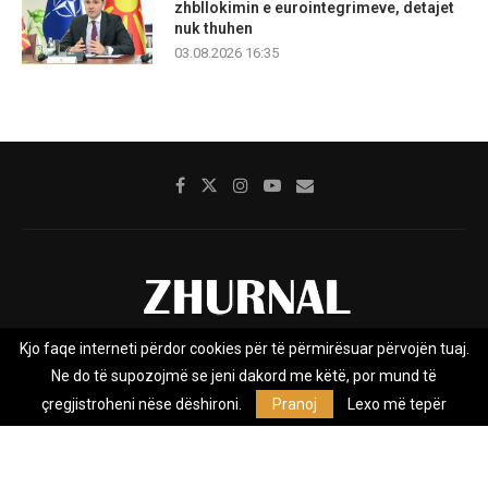
zhbllokimin e eurointegrimeve, detajet
nuk thuhen
03.08.2026 16:35
Kjo faqe interneti përdor cookies për të përmirësuar përvojën tuaj.
Rreth nesh
Impresumi
Marketing
Kontakt
Ne do të supozojmë se jeni dakord me këtë, por mund të
Privacy Policy
çregjistroheni nëse dëshironi.
Pranoj
Lexo më tepër
Zhurnal.mk është Agjenci e Lajmeve e pavarur, e themeluar në vitin
2009, që e mbulon Maqedoninë, Kosovën, Shqipërinë edhe lajmet
nga bota.