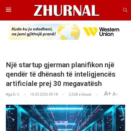
Një startup gjerman planifikon një
qendër të dhënash të inteligjencës
artificiale prej 30 megavatësh
A+
A-
Nga
D. V.
10.03.2026 09:18
2,528
e lexuar