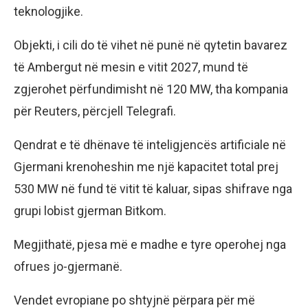
teknologjike.
Objekti, i cili do të vihet në punë në qytetin bavarez
të Ambergut në mesin e vitit 2027, mund të
zgjerohet përfundimisht në 120 MW, tha kompania
për Reuters, përcjell Telegrafi.
Qendrat e të dhënave të inteligjencës artificiale në
Gjermani krenoheshin me një kapacitet total prej
530 MW në fund të vitit të kaluar, sipas shifrave nga
grupi lobist gjerman Bitkom.
Megjithatë, pjesa më e madhe e tyre operohej nga
ofrues jo-gjermanë.
Vendet evropiane po shtyjnë përpara për më