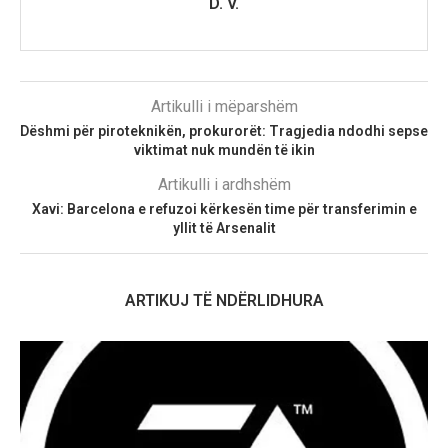
D. V.
Artikulli i mëparshëm
Dëshmi për piroteknikën, prokurorët: Tragjedia ndodhi sepse
viktimat nuk mundën të ikin
Artikulli i ardhshëm
Xavi: Barcelona e refuzoi kërkesën time për transferimin e
yllit të Arsenalit
ARTIKUJ TË NDËRLIDHURA