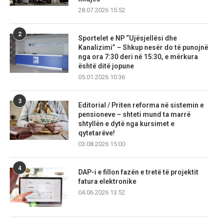
28.07.2026 15:52
2
Sportelet e NP “Ujësjellësi dhe
Kanalizimi” – Shkup nesër do të punojnë
nga ora 7:30 deri në 15:30, e mërkura
është ditë jopune
05.01.2026 10:36
3
Editorial / Priten reforma në sistemin e
pensioneve – shteti mund ta marrë
shtyllën e dytë nga kursimet e
qytetarëve!
03.08.2026 15:00
4
DAP-i e fillon fazën e tretë të projektit
fatura elektronike
04.06.2026 13:52