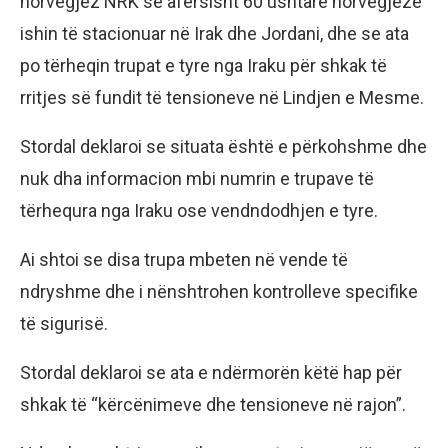
norvegjez NRK se afërsisht 60 ushtarë norvegjezë
ishin të stacionuar në Irak dhe Jordani, dhe se ata
po tërheqin trupat e tyre nga Iraku për shkak të
rritjes së fundit të tensioneve në Lindjen e Mesme.
Stordal deklaroi se situata është e përkohshme dhe
nuk dha informacion mbi numrin e trupave të
tërhequra nga Iraku ose vendndodhjen e tyre.
Ai shtoi se disa trupa mbeten në vende të
ndryshme dhe i nënshtrohen kontrolleve specifike
të sigurisë.
Stordal deklaroi se ata e ndërmorën këtë hap për
shkak të “kërcënimeve dhe tensioneve në rajon”.