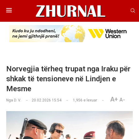
Norvegjia tërheq trupat nga Iraku për
shkak të tensioneve në Lindjen e
Mesme
A+
A-
Nga
D. V.
20.02.2026 15:54
1,956
e lexuar