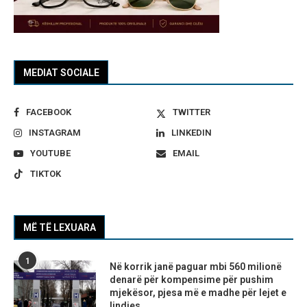
MEDIAT SOCIALE
FACEBOOK
TWITTER
INSTAGRAM
LINKEDIN
YOUTUBE
EMAIL
TIKTOK
MË TË LEXUARA
1
Në korrik janë paguar mbi 560 milionë
denarë për kompensime për pushim
mjekësor, pjesa më e madhe për lejet e
lindjes