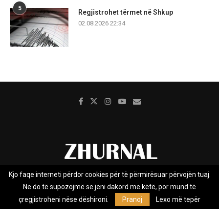
5
Regjistrohet tërmet në Shkup
02.08.2026 22:34
Kjo faqe interneti përdor cookies për të përmirësuar përvojën tuaj.
Rreth nesh
Impresumi
Marketing
Kontakt
Ne do të supozojmë se jeni dakord me këtë, por mund të
Privacy Policy
çregjistroheni nëse dëshironi.
Pranoj
Lexo më tepër
Zhurnal.mk është Agjenci e Lajmeve e pavarur, e themeluar në vitin