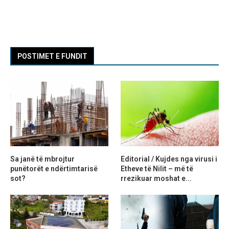
POSTIMET E FUNDIT
Sa janë të mbrojtur
Editorial / Kujdes nga virusi i
punëtorët e ndërtimtarisë
Etheve të Nilit – më të
sot?
rrezikuar moshat e...