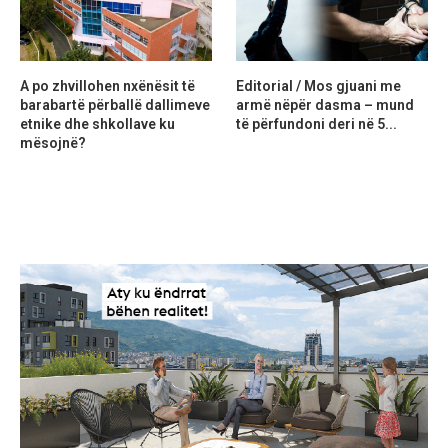
A po zhvillohen nxënësit të
Editorial / Mos gjuani me
barabartë përballë dallimeve
armë nëpër dasma – mund
etnike dhe shkollave ku
të përfundoni deri në 5...
mësojnë?