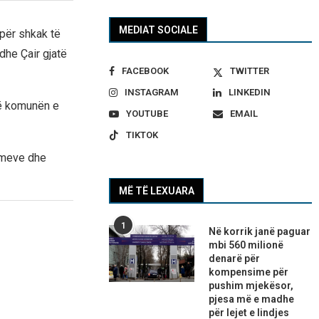
MEDIAT SOCIALE
për shkak të
dhe Çair gjatë
FACEBOOK
TWITTER
INSTAGRAM
LINKEDIN
 në komunën e
YOUTUBE
EMAIL
TIKTOK
nimeve dhe
MË TË LEXUARA
1
Në korrik janë paguar
mbi 560 milionë
denarë për
kompensime për
pushim mjekësor,
pjesa më e madhe
për lejet e lindjes