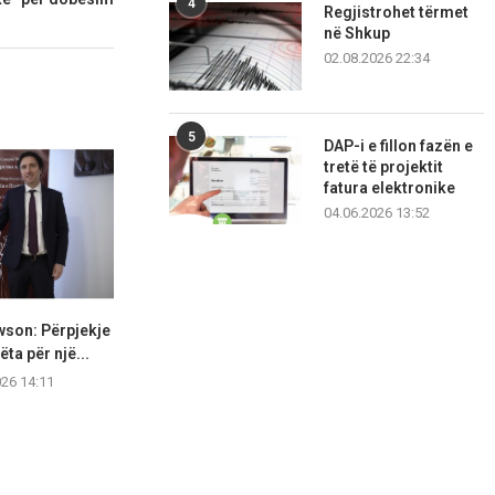
4
Regjistrohet tërmet
në Shkup
02.08.2026 22:34
5
DAP-i e fillon fazën e
tretë të projektit
fatura elektronike
04.06.2026 13:52
wson: Përpjekje
Mickoski: Pretendimet e
Për 17 ditë A
ta për një...
opozitës i demanton raporti i...
edhe 
026 14:11
06.08.2026 14:03
06.08.2