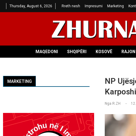
Thursday, August 6, 2026
Rreth nesh
Impresumi
Marketing
Kont
MAQEDONI
SHQIPËRI
KOSOVË
RAJON 
NP Ujësj
MARKETING
Karposhit
Nga
R.ZH
12