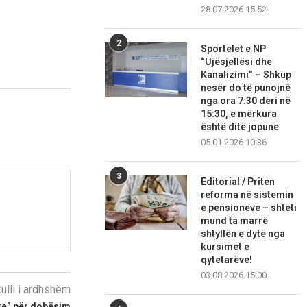
28.07.2026 15:52
2
Sportelet e NP
“Ujësjellësi dhe
Kanalizimi” – Shkup
nesër do të punojnë
nga ora 7:30 deri në
15:30, e mërkura
është ditë jopune
05.01.2026 10:36
3
Editorial / Priten
reforma në sistemin
e pensioneve – shteti
mund ta marrë
shtyllën e dytë nga
kursimet e
qytetarëve!
03.08.2026 15:00
kulli i ardhshëm
ke” për dobësim