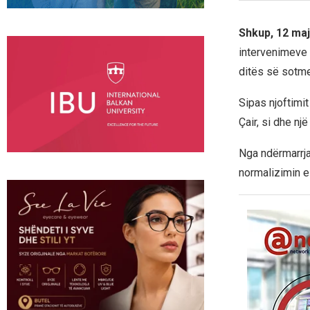
Shkup, 12 maj
intervenimeve t
ditës së sotme
Sipas njoftimit
Çair, si dhe nj
Nga ndërmarrja
normalizimin e 