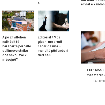
e...
emrat e kandid
A po zhvillohen
Editorial / Mos
nxënësit të
gjuani me armë
barabartë përballë
nëpër dasma –
dallimeve etnike
mund të përfundoni
dhe shkollave ku
deri në 5...
mësojnë?
LDP: Mos u
mesataren e
06.08.20