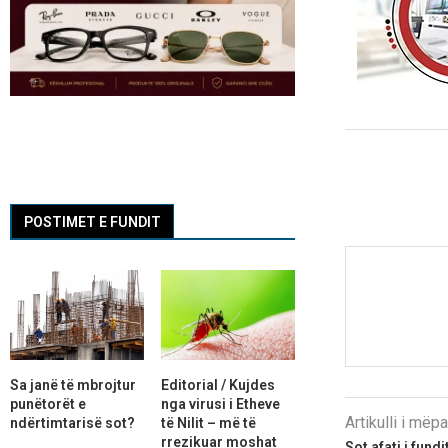
POSTIMET E FUNDIT
Sa janë të mbrojtur
Editorial / Kujdes
punëtorët e
nga virusi i Etheve
Artikulli i më
ndërtimtarisë sot?
të Nilit – më të
rrezikuar moshat
Sot afati i fund