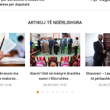
atëve për deputetë
ARTIKUJ TË NDËRLIDHURA
 krenoni me
Alarm! Ulet në mënyrë drastike
Shasivari – La
 maturës...
numri i filloristëve...
të përbashkë
26 14:46
06.08.2026 14:32
06.08.2