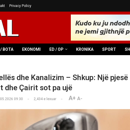
akt
Privacy Policy
/ BOTA
EKONOMI
ED / OP
KRONIKA
SPORT
S
ellës dhe Kanalizim – Shkup: Një pjesë
 dhe Çairit sot pa ujë
A+
A-
.05.2026 09:30
2,434
e lexuar