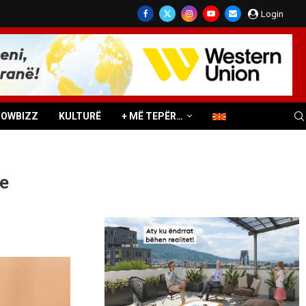
Login
HOWBIZZ
KULTURË
+ MË TEPËR…
 e