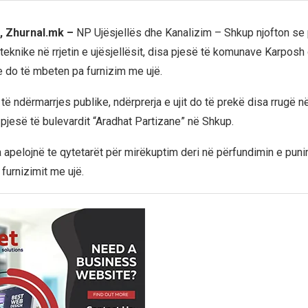
, Zhurnal.mk –
NP Ujësjellës dhe Kanalizim – Shkup njofton se 
eknike në rrjetin e ujësjellësit, disa pjesë të komunave Karposh 
 do të mbeten pa furnizim me ujë.
 të ndërmarrjes publike, ndërprerja e ujit do të prekë disa rrugë
ë pjesë të bulevardit “Aradhat Partizane” në Shkup.
 apelojnë te qytetarët për mirëkuptim deri në përfundimin e pu
furnizimit me ujë.