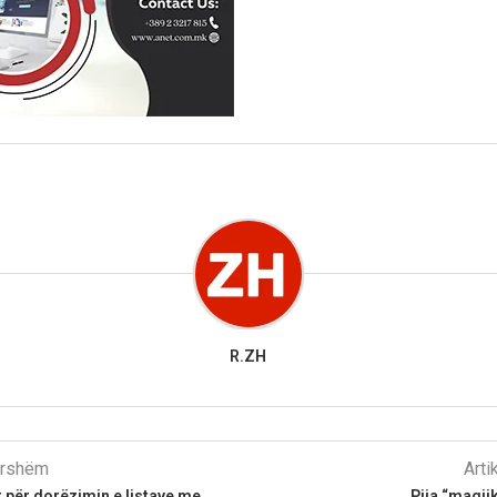
R.ZH
parshëm
Arti
it për dorëzimin e listave me
Pija “magji