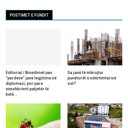
POSTIMET E FUNDIT
Editorial / Bisedimet pas
Sa janë të mbrojtur
“perdeve” janë legjitime në
punëtorët e ndërtimtarisë
diplomaci, por para
sot?
nënshkrimit patjetër të
ketë...