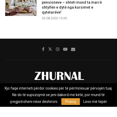
pensioneve – shteti mund ta marrë
shtyllën e dytë nga kursimet e
qytetarëve!
03.08.2026 15:00
Kjo faqe interneti përdor cookies për të përmirësuar përvojën tuaj.
Rreth nesh
Impresumi
Marketing
Kontakt
Ne do të supozojmë se jeni dakord me këtë, por mund të
Privacy Policy
çregjistroheni nëse dëshironi.
Pranoj
Lexo më tepër
Zhurnal.mk është Agjenci e Lajmeve e pavarur, e themeluar në vitin
2009, që e mbulon Maqedoninë, Kosovën, Shqipërinë edhe lajmet