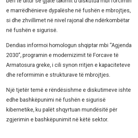
bëri të ditur se gjatë takimit u diskutua mbi forcimin
e marrëdhënieve dypalëshe në fushën e mbrojtjes,
si dhe zhvillimet në nivel rajonal dhe ndërkombëtar
në fushën e sigurisë.
Dendias informoi homologun shqiptar mbi “Agjenda
2030”, programin e modernizimit të Forcave të
Armatosura greke, i cili synon rritjen e kapaciteteve
dhe reformimin e strukturave të mbrojtjes.
Një tjetër temë e rëndësishme e diskutimeve ishte
edhe bashkëpunimi në fushën e sigurisë
kibernetike, ku palët shqyrtuan mundësitë për
zgjerimin e bashkëpunimit në këtë sektor.