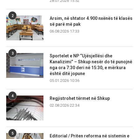
28.07.2026 15:52
2
Arsim, në shtator 4.900 nxënës të klasës
së parë më pak
06.08.2026 17:33
3
Sportelet e NP “Ujësjellësi dhe
Kanalizimi” – Shkup nesër do të punojnë
nga ora 7:30 deri në 15:30, e mërkura
është ditë jopune
05.01.2026 10:36
4
Regjistrohet tërmet në Shkup
02.08.2026 22:34
5
Editorial / Priten reforma në sistemin e