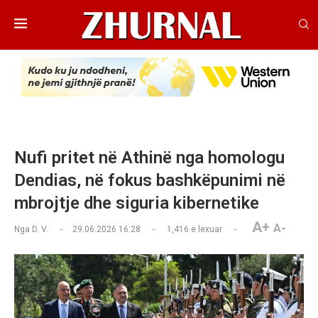
Nufi pritet në Athinë nga homologu
Dendias, në fokus bashkëpunimi në
mbrojtje dhe siguria kibernetike
A+
A-
Nga
D. V.
29.06.2026 16:28
1,416
e lexuar