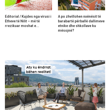
Editorial / Kujdes nga virusi i
A po zhvillohen nxënësit të
Etheve të Nilit – më të
barabartë përballë dallimeve
rrezikuar moshat e...
etnike dhe shkollave ku
mësojnë?