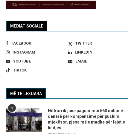
MEDIAT SOCIALE
FACEBOOK
TWITTER
INSTAGRAM
LINKEDIN
YOUTUBE
EMAIL
TIKTOK
MË TË LEXUARA
1
Në korrik janë paguar mbi 560 milionë
denarë për kompensime për pushim
mjekësor, pjesa më e madhe për lejet e
lindjes