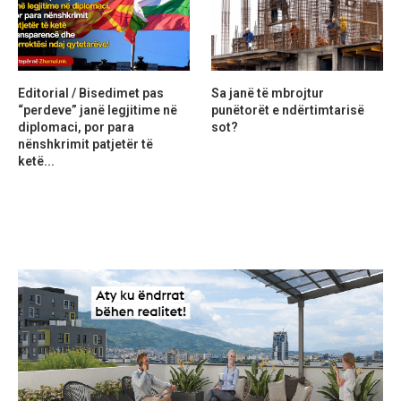
Editorial / Bisedimet pas
Sa janë të mbrojtur
“perdeve” janë legjitime në
punëtorët e ndërtimtarisë
diplomaci, por para
sot?
nënshkrimit patjetër të
ketë...