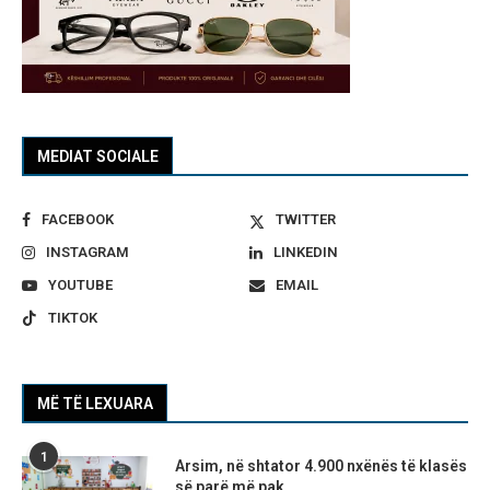
MEDIAT SOCIALE
FACEBOOK
TWITTER
INSTAGRAM
LINKEDIN
YOUTUBE
EMAIL
TIKTOK
MË TË LEXUARA
1
Arsim, në shtator 4.900 nxënës të klasës
së parë më pak