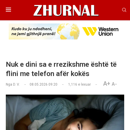
Nuk e dini sa e rrezikshme është të
flini me telefon afër kokës
A+
A-
Nga
D. V.
08.05.2026 09:20
1,116
e lexuar