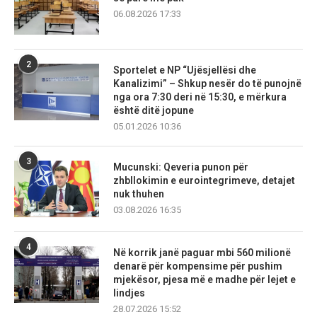
06.08.2026 17:33
2
Sportelet e NP “Ujësjellësi dhe
Kanalizimi” – Shkup nesër do të punojnë
nga ora 7:30 deri në 15:30, e mërkura
është ditë jopune
05.01.2026 10:36
3
Mucunski: Qeveria punon për
zhbllokimin e eurointegrimeve, detajet
nuk thuhen
03.08.2026 16:35
4
Në korrik janë paguar mbi 560 milionë
denarë për kompensime për pushim
mjekësor, pjesa më e madhe për lejet e
lindjes
28.07.2026 15:52