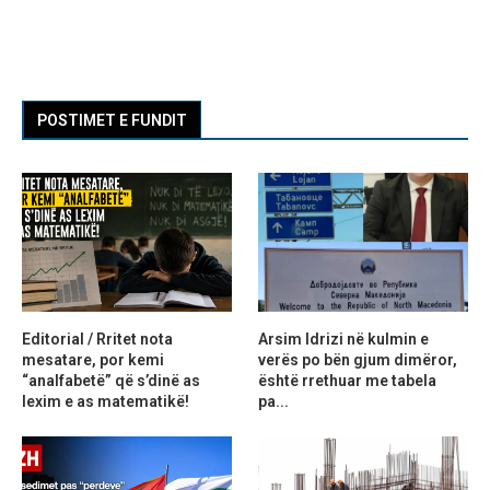
POSTIMET E FUNDIT
Editorial / Rritet nota
Arsim Idrizi në kulmin e
mesatare, por kemi
verës po bën gjum dimëror,
“analfabetë” që s’dinë as
është rrethuar me tabela
lexim e as matematikë!
pa...