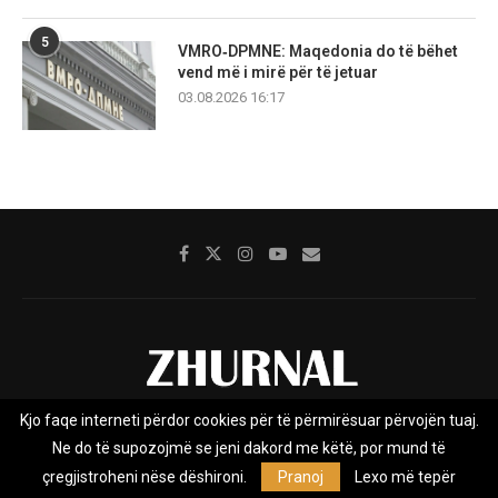
5
VMRO‑DPMNE: Maqedonia do të bëhet
vend më i mirë për të jetuar
03.08.2026 16:17
Kjo faqe interneti përdor cookies për të përmirësuar përvojën tuaj.
Rreth nesh
Impresumi
Marketing
Kontakt
Ne do të supozojmë se jeni dakord me këtë, por mund të
Privacy Policy
çregjistroheni nëse dëshironi.
Pranoj
Lexo më tepër