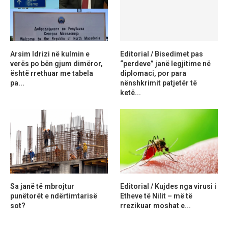
Arsim Idrizi në kulmin e
Editorial / Bisedimet pas
verës po bën gjum dimëror,
“perdeve” janë legjitime në
është rrethuar me tabela
diplomaci, por para
pa...
nënshkrimit patjetër të
ketë...
Sa janë të mbrojtur
Editorial / Kujdes nga virusi i
punëtorët e ndërtimtarisë
Etheve të Nilit – më të
sot?
rrezikuar moshat e...