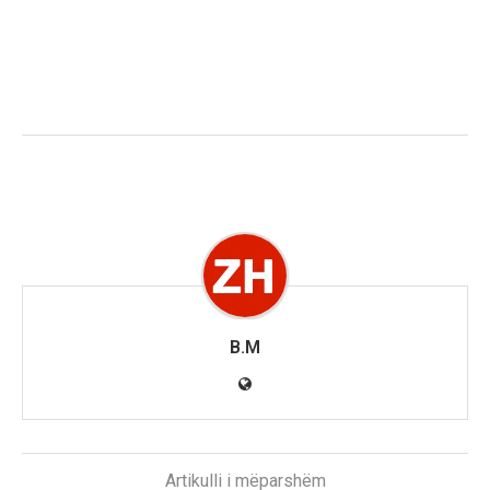
B.M
Artikulli i mëparshëm