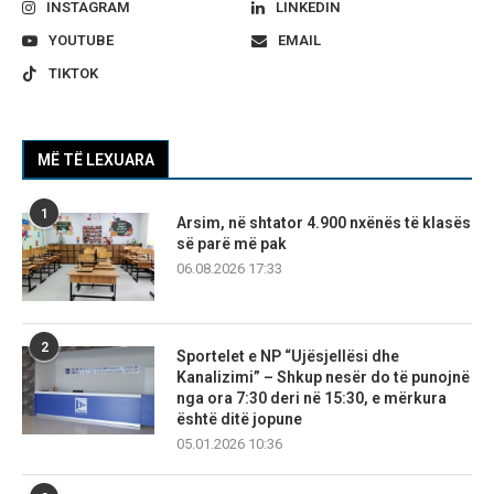
INSTAGRAM
LINKEDIN
YOUTUBE
EMAIL
TIKTOK
MË TË LEXUARA
1
Arsim, në shtator 4.900 nxënës të klasës
së parë më pak
06.08.2026 17:33
2
Sportelet e NP “Ujësjellësi dhe
Kanalizimi” – Shkup nesër do të punojnë
nga ora 7:30 deri në 15:30, e mërkura
është ditë jopune
05.01.2026 10:36