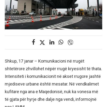
Shkup, 17 janar – Komunikacioni në rrugët
shtetërore zhvillohet nëpër rrugë kryesisht të thata.
Intensiteti i komunikacionit në akset rrugore jashtë
mjediseve urbane është mesatar. Në vendkalimet
kufitare nga ana e Maqedonisë, nuk ka vonesa më
të gjata për hyrje dhe dalje nga vendi, informojnë
nga LAMM.