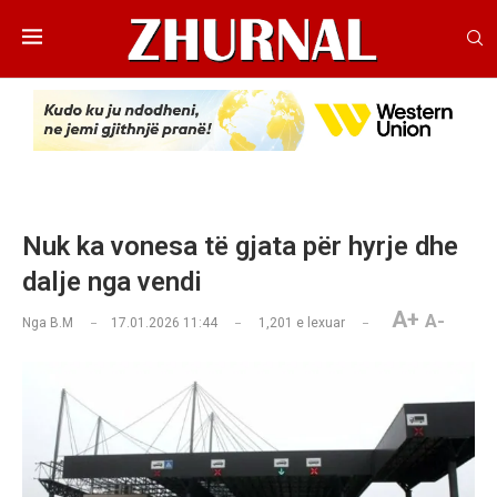
Nuk ka vonesa të gjata për hyrje dhe
dalje nga vendi
A+
A-
Nga
B.M
17.01.2026 11:44
1,201
e lexuar