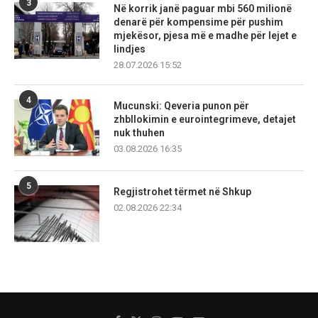
3
Në korrik janë paguar mbi 560 milionë
denarë për kompensime për pushim
mjekësor, pjesa më e madhe për lejet e
lindjes
28.07.2026 15:52
4
Mucunski: Qeveria punon për
zhbllokimin e eurointegrimeve, detajet
nuk thuhen
03.08.2026 16:35
5
Regjistrohet tërmet në Shkup
02.08.2026 22:34