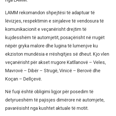
LAMM rekomandon shpejtësi të adaptuar të
lëvizjes, respektimin e sinjaleve të vendosura të
komunikacionit e veçanërisht drejtim të
kujdesshëm të automjetit, posaçërisht në rrugët
nëpër gryka malore dhe lugina të lumenjve ku
ekziston mundësia e rrëshqitjes së dheut. Kjo vlen
veçanërisht për akset rrugore Katllanovë – Veles,
Mavrovë – Dibër – Strugë, Vinicë – Berovë dhe
Koçan – Dellçevë.
Në fuqi është obligimi ligjor për posedim të
detyrueshëm të pajisjes dimërore në automjete,
pavarësisht nga kushtet aktuale të motit.