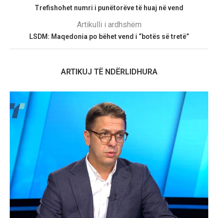
Trefishohet numri i punëtorëve të huaj në vend
Artikulli i ardhshëm
LSDM: Maqedonia po bëhet vend i “botës së tretë”
ARTIKUJ TË NDËRLIDHURA