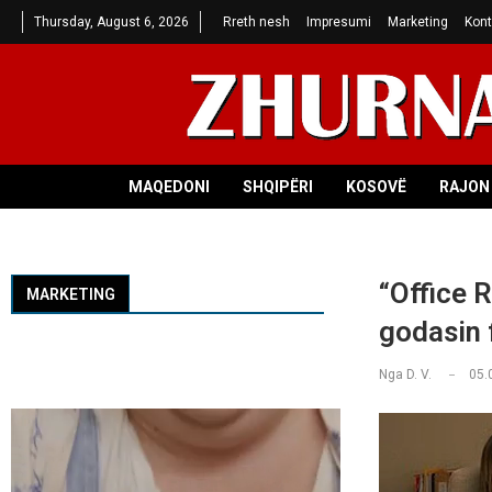
Thursday, August 6, 2026
Rreth nesh
Impresumi
Marketing
Kont
MAQEDONI
SHQIPËRI
KOSOVË
RAJON 
“Office 
MARKETING
godasin 
Nga
D. V.
05.