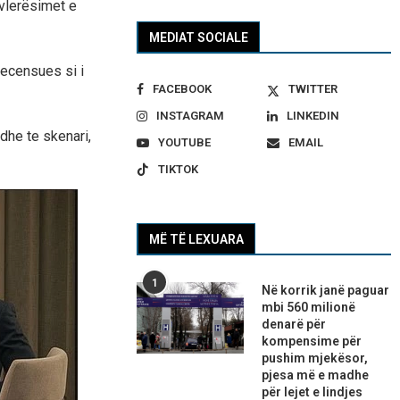
 vlerësimet e
MEDIAT SOCIALE
recensues si i
FACEBOOK
TWITTER
INSTAGRAM
LINKEDIN
dhe te skenari,
YOUTUBE
EMAIL
TIKTOK
MË TË LEXUARA
1
Në korrik janë paguar
mbi 560 milionë
denarë për
kompensime për
pushim mjekësor,
pjesa më e madhe
për lejet e lindjes