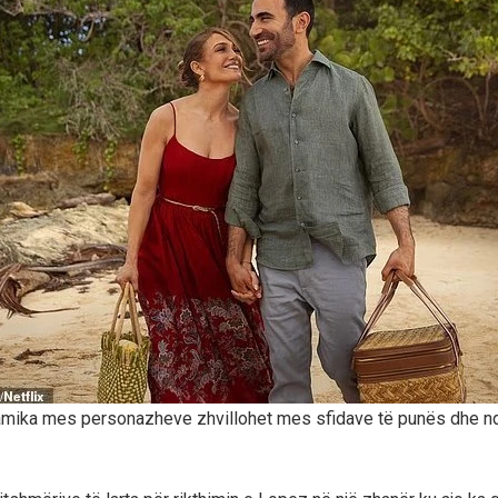
amika mes personazheve zhvillohet mes sfidave të punës dhe nd