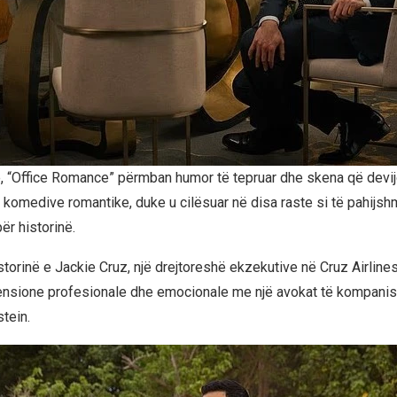
e, “Office Romance” përmban humor të tepruar dhe skena që devij
k i komedive romantike, duke u cilësuar në disa raste si të pahijs
r historinë.
storinë e Jackie Cruz, një drejtoreshë ekzekutive në Cruz Airlines,
ensione profesionale dhe emocionale me një avokat të kompanisë, 
tein.