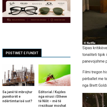
Sipas kritikëv
POSTIMET E FUNDIT
tonaliteti tipi
panevojshme pë
Filmi tregon hi
përballet me t
nga Brett Golds
Sa janë të mbrojtur
Editorial / Kujdes
punëtorët e
nga virusi i Etheve
ndërtimtarisë sot?
të Nilit – më të
rrezikuar moshat