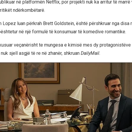
likuar në platformën Netflix, por projekti nuk ka arritur të marrë
ritikët ndërkombëtarë.
lin Lopez luan përkrah Brett Goldstein, është përshkruar nga disa 
ështetur në një formulë të konsumuar të komedive romantike.
fokusuar veçanërisht te mungesa e kimisë mes dy protagonistëve 
re nuk sjell asgjë të re në zhanër, shkruan
DailyMail.