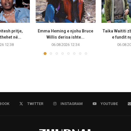
itesh pritje,
Emma Heming e njohu Bruce
Taika Waititi 
thehet në...
Willis derisa ishte...
e fundit n
26 12:38
06.08.2026 12:34
06.08.2
BOOK
TWITTER
INSTAGRAM
YOUTUBE