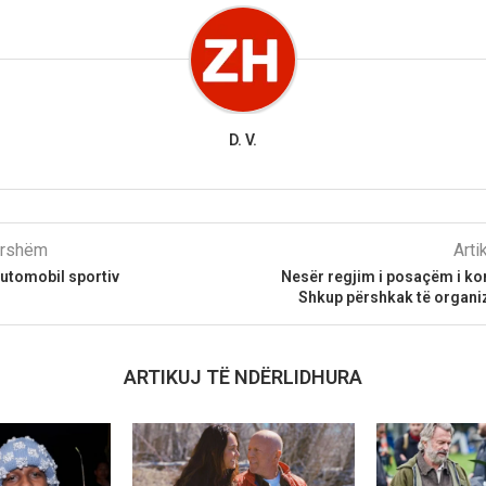
D. V.
parshëm
Arti
utomobil sportiv
Nesër regjim i posaçëm i ko
Shkup përshkak të organiz
ARTIKUJ TË NDËRLIDHURA