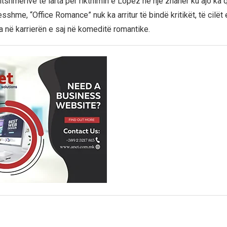
itshmërive të larta për rikthimin e Lopez në një zhanër ku ajo ka
hme, “Office Romance” nuk ka arritur të bindë kritikët, të cilët 
a në karrierën e saj në komeditë romantike.