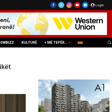
Login
HOWBIZZ
KULTURË
+ MË TEPËR…
ikët