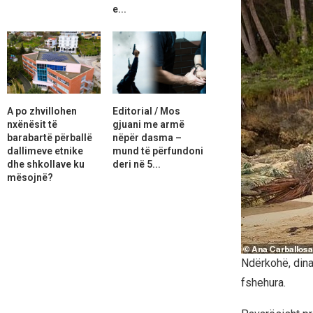
e...
A po zhvillohen
Editorial / Mos
nxënësit të
gjuani me armë
barabartë përballë
nëpër dasma –
dallimeve etnike
mund të përfundoni
dhe shkollave ku
deri në 5...
mësojnë?
Ndërkohë, din
fshehura.