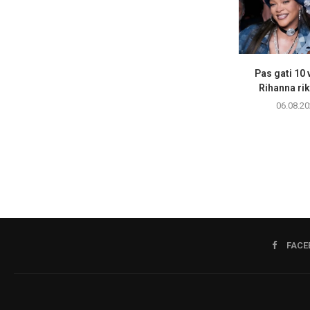
Pas gati 10 v
Rihanna rik
06.08.20
FACE