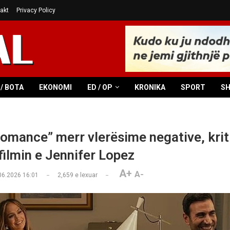
akt
Privacy Policy
/ BOTA
EKONOMI
ED / OP
KRONIKA
SPORT
S
Romance” merr vlerësime negative, krit
filmin e Jennifer Lopez
A+
A-
06.2026 16:01
2,659
e lexuar