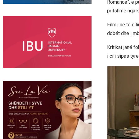
Romance”, e pub
pritshme nga k
Filmi, në të ci
dobët dhe i mb
Kritikat janë 
i cili sipas ty