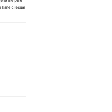
 qenë më parë
e kanë cilësuar