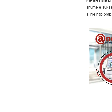
Pavarësisht pr
shumë e suksess
si një hap prap