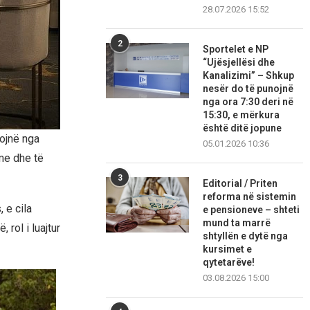
28.07.2026 15:52
2
Sportelet e NP
“Ujësjellësi dhe
Kanalizimi” – Shkup
nesër do të punojnë
nga ora 7:30 deri në
15:30, e mërkura
është ditë jopune
ojnë nga
05.01.2026 10:36
hme dhe të
3
Editorial / Priten
reforma në sistemin
 e cila
e pensioneve – shteti
mund ta marrë
rol i luajtur
shtyllën e dytë nga
kursimet e
qytetarëve!
03.08.2026 15:00