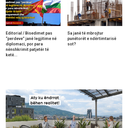
Editorial / Bisedimet pas
Sa janë të mbrojtur
“perdeve” janë legjitime në
punëtorët e ndërtimtarisë
diplomaci, por para
sot?
nënshkrimit patjetër të
ketë...