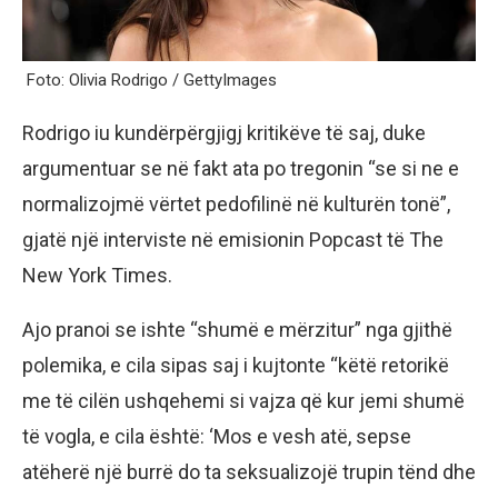
Foto: Olivia Rodrigo / GettyImages
Rodrigo iu kundërpërgjigj kritikëve të saj, duke
argumentuar se në fakt ata po tregonin “se si ne e
normalizojmë vërtet pedofilinë në kulturën tonë”,
gjatë një interviste në emisionin Popcast të The
New York Times.
Ajo pranoi se ishte “shumë e mërzitur” nga gjithë
polemika, e cila sipas saj i kujtonte “këtë retorikë
me të cilën ushqehemi si vajza që kur jemi shumë
të vogla, e cila është: ‘Mos e vesh atë, sepse
atëherë një burrë do ta seksualizojë trupin tënd dhe