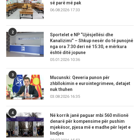
së parë më pak
06.08.2026 17:33
2
Sportelet e NP “Ujësjellësi dhe
Kanalizimi” – Shkup nesër do të punojnë
nga ora 7:30 deri në 15:30, e mërkura
është ditë jopune
05.01.2026 10:36
3
Mucunski: Qeveria punon për
zhbllokimin e eurointegrimeve, detajet
nuk thuhen
03.08.2026 16:35
4
Në korrik janë paguar mbi 560 milionë
denarë për kompensime për pushim
mjekësor, pjesa më e madhe për lejet e
lindjes