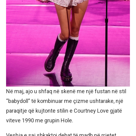
Në maj, ajo u shfaq në skenë me një fustan në stil
“babydoll” të kombinuar me çizme ushtarake, një
paraqitje që kujtonte stilin e Courtney Love gjatë
viteve 1990 me grupin Hole.
Veshja e saj shkaktoi debat të madh në rrjetet