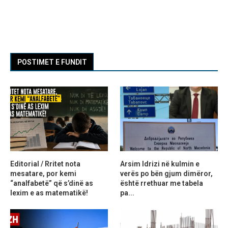
POSTIMET E FUNDIT
Editorial / Rritet nota
Arsim Idrizi në kulmin e
mesatare, por kemi
verës po bën gjum dimëror,
“analfabetë” që s’dinë as
është rrethuar me tabela
lexim e as matematikë!
pa...