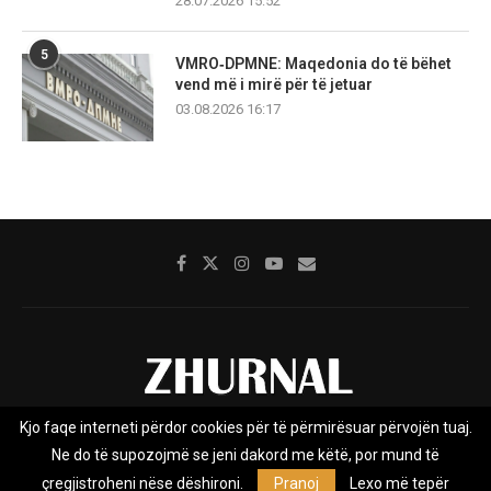
28.07.2026 15:52
5
VMRO‑DPMNE: Maqedonia do të bëhet
vend më i mirë për të jetuar
03.08.2026 16:17
Kjo faqe interneti përdor cookies për të përmirësuar përvojën tuaj.
Rreth nesh
Impresumi
Marketing
Kontakt
Ne do të supozojmë se jeni dakord me këtë, por mund të
Privacy Policy
çregjistroheni nëse dëshironi.
Pranoj
Lexo më tepër