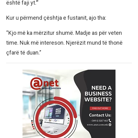
është faji yt.’”
Kur u përmend çështja e fustanit, ajo tha:
“Kjo më ka mërzitur shumë. Madje as për veten
time. Nuk më intereson. Njerëzit mund të thonë
çfarë të duan.”