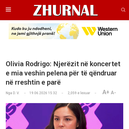
Olivia Rodrigo: Njerëzit në koncertet
e mia veshin pelena për të qëndruar
në rreshtin e parë
A+
A-
Nga
D. V.
19.06.2026 15:32
2,059
e lexuar