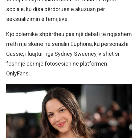
sociale, ku disa përdorues e akuzuan për
seksualizimin e fëmijëve.
Kjo polemikë shpërtheu pas një debati të ngjashëm
rreth një skene në serialin Euphoria, ku personazhi
Cassie, i luajtur nga Sydney Sweeney, vishet si
foshnjë për një fotosesion në platformën
OnlyFans.