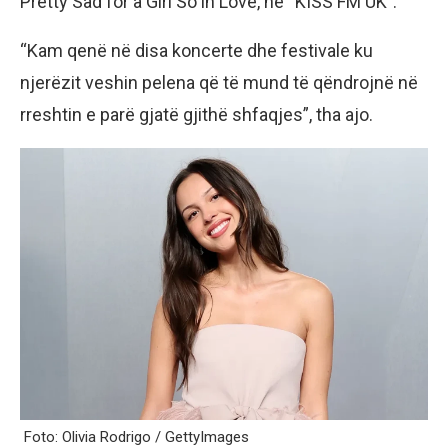
Pretty Sad for a Girl So in Love, në “KISS FM UK”.
“Kam qenë në disa koncerte dhe festivale ku
njerëzit veshin pelena që të mund të qëndrojnë në
rreshtin e parë gjatë gjithë shfaqjes”, tha ajo.
Foto: Olivia Rodrigo / GettyImages