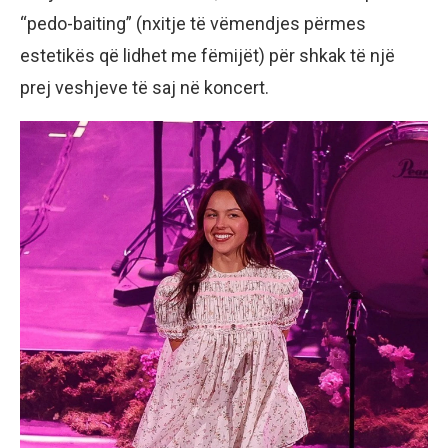
“pedo-baiting” (nxitje të vëmendjes përmes
estetikës që lidhet me fëmijët) për shkak të një
prej veshjeve të saj në koncert.