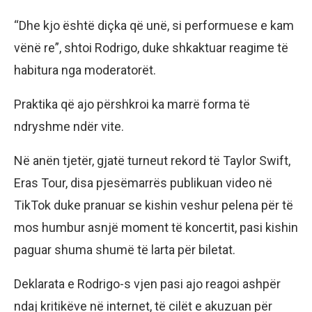
“Dhe kjo është diçka që unë, si performuese e kam
vënë re”, shtoi Rodrigo, duke shkaktuar reagime të
habitura nga moderatorët.
Praktika që ajo përshkroi ka marrë forma të
ndryshme ndër vite.
Në anën tjetër, gjatë turneut rekord të Taylor Swift,
Eras Tour, disa pjesëmarrës publikuan video në
TikTok duke pranuar se kishin veshur pelena për të
mos humbur asnjë moment të koncertit, pasi kishin
paguar shuma shumë të larta për biletat.
Deklarata e Rodrigo-s vjen pasi ajo reagoi ashpër
ndaj kritikëve në internet, të cilët e akuzuan për