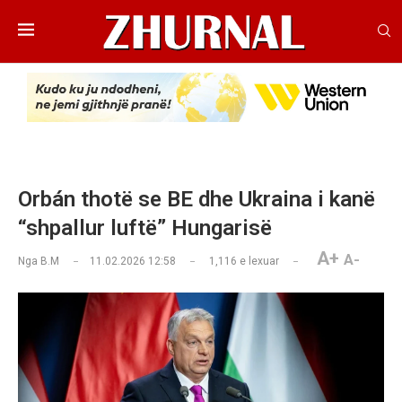
Orbán thotë se BE dhe Ukraina i kanë
“shpallur luftë” Hungarisë
A+
A-
Nga
B.M
11.02.2026 12:58
1,116
e lexuar