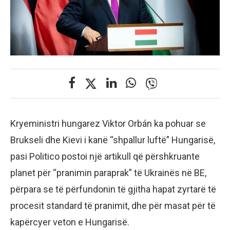
Kryeministri hungarez Viktor Orbán ka pohuar se
Brukseli dhe Kievi i kanë “shpallur luftë” Hungarisë,
pasi Politico postoi një artikull që përshkruante
planet për “pranimin paraprak” të Ukrainës në BE,
përpara se të përfundonin të gjitha hapat zyrtarë të
procesit standard të pranimit, dhe për masat për të
kapërcyer veton e Hungarisë.