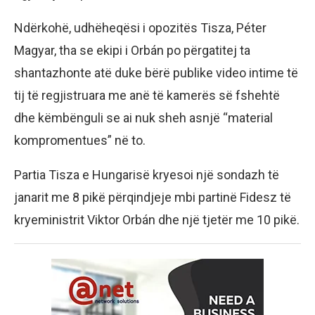
Ndërkohë, udhëheqësi i opozitës Tisza, Péter
Magyar, tha se ekipi i Orbán po përgatitej ta
shantazhonte atë duke bërë publike video intime të
tij të regjistruara me anë të kamerës së fshehtë
dhe këmbënguli se ai nuk sheh asnjë “material
kompromentues” në to.
Partia Tisza e Hungarisë kryesoi një sondazh të
janarit me 8 pikë përqindjeje mbi partinë Fidesz të
kryeministrit Viktor Orbán dhe një tjetër me 10 pikë.