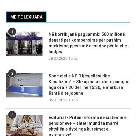
MË TË LEXUARA
1
Në korrik janë paguar mbi 560 milionë
denarë për kompensime për pushim
mjekësor, pjesa më e madhe për lejet e
lindjes
28.07.2026 15:52
2
Sportelet e NP “Ujësjellësi dhe
Kanalizimi” – Shkup nesër do të punojnë
nga ora 7:30 deri në 15:30, e mërkura
është ditë jopune
05.01.2026 10:36
3
Editorial / Priten reforma në sistemin e
pensioneve – shteti mund ta marrë
shtyllën e dytë nga kursimet e
qytetarëve!