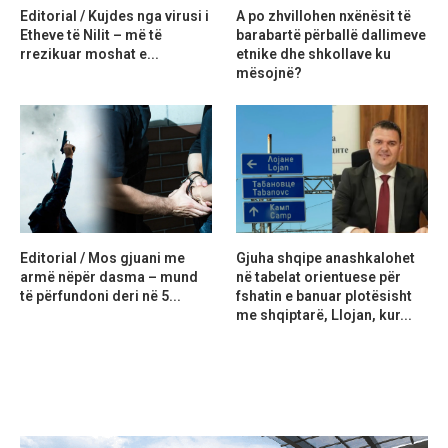
Editorial / Kujdes nga virusi i
A po zhvillohen nxënësit të
Etheve të Nilit – më të
barabartë përballë dallimeve
rrezikuar moshat e...
etnike dhe shkollave ku
mësojnë?
Editorial / Mos gjuani me
Gjuha shqipe anashkalohet
armë nëpër dasma – mund
në tabelat orientuese për
të përfundoni deri në 5...
fshatin e banuar plotësisht
me shqiptarë, Llojan, kur...