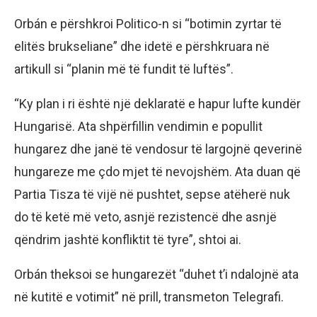
Orbán e përshkroi Politico-n si “botimin zyrtar të
elitës brukseliane” dhe idetë e përshkruara në
artikull si “planin më të fundit të luftës”.
“Ky plan i ri është një deklaratë e hapur lufte kundër
Hungarisë. Ata shpërfillin vendimin e popullit
hungarez dhe janë të vendosur të largojnë qeverinë
hungareze me çdo mjet të nevojshëm. Ata duan që
Partia Tisza të vijë në pushtet, sepse atëherë nuk
do të ketë më veto, asnjë rezistencë dhe asnjë
qëndrim jashtë konfliktit të tyre”, shtoi ai.
Orbán theksoi se hungarezët “duhet t’i ndalojnë ata
në kutitë e votimit” në prill, transmeton Telegrafi.