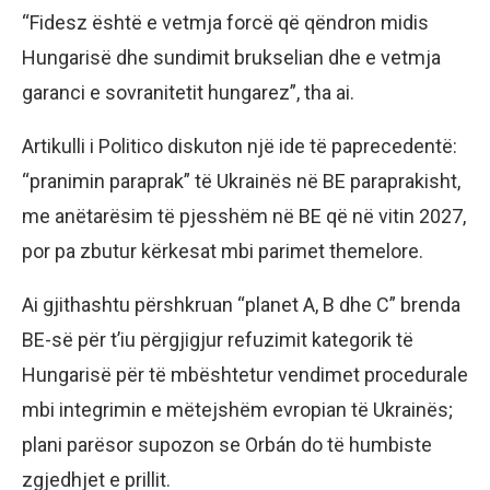
“Fidesz është e vetmja forcë që qëndron midis
Hungarisë dhe sundimit brukselian dhe e vetmja
garanci e sovranitetit hungarez”, tha ai.
Artikulli i Politico diskuton një ide të paprecedentë:
“pranimin paraprak” të Ukrainës në BE paraprakisht,
me anëtarësim të pjesshëm në BE që në vitin 2027,
por pa zbutur kërkesat mbi parimet themelore.
Ai gjithashtu përshkruan “planet A, B dhe C” brenda
BE-së për t’iu përgjigjur refuzimit kategorik të
Hungarisë për të mbështetur vendimet procedurale
mbi integrimin e mëtejshëm evropian të Ukrainës;
plani parësor supozon se Orbán do të humbiste
zgjedhjet e prillit.