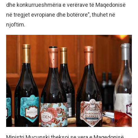
dhe konkurrueshmëria e verërave të Maqedonisë
në tregjet evropiane dhe botërore”, thuhet në
njoftim.
Ministri Mucunski theksoi se vera e Maqedonisë