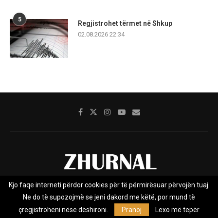
5
Regjistrohet tërmet në Shkup
02.08.2026 22:34
Kjo faqe interneti përdor cookies për të përmirësuar përvojën tuaj.
Rreth nesh
Impresumi
Marketing
Kontakt
Ne do të supozojmë se jeni dakord me këtë, por mund të
Privacy Policy
çregjistroheni nëse dëshironi.
Pranoj
Lexo më tepër