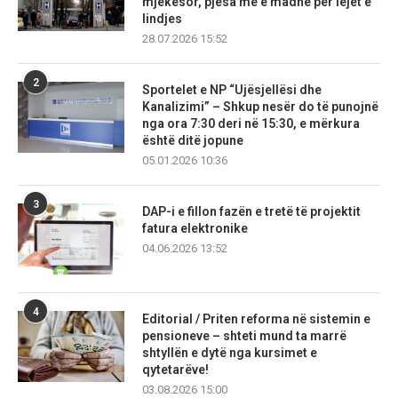
mjekësor, pjesa më e madhe për lejet e
lindjes
28.07.2026 15:52
2
Sportelet e NP “Ujësjellësi dhe
Kanalizimi” – Shkup nesër do të punojnë
nga ora 7:30 deri në 15:30, e mërkura
është ditë jopune
05.01.2026 10:36
3
DAP-i e fillon fazën e tretë të projektit
fatura elektronike
04.06.2026 13:52
4
Editorial / Priten reforma në sistemin e
pensioneve – shteti mund ta marrë
shtyllën e dytë nga kursimet e
qytetarëve!
03.08.2026 15:00