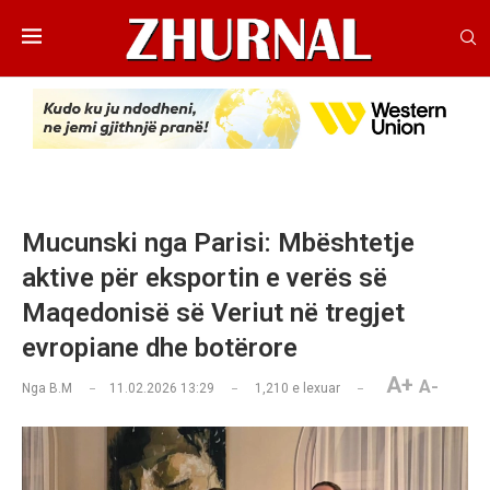
Mucunski nga Parisi: Mbështetje
aktive për eksportin e verës së
Maqedonisë së Veriut në tregjet
evropiane dhe botërore
A+
A-
Nga
B.M
11.02.2026 13:29
1,210
e lexuar