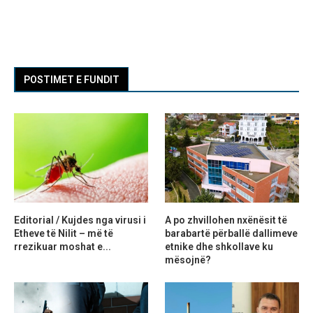
POSTIMET E FUNDIT
Editorial / Kujdes nga virusi i
A po zhvillohen nxënësit të
Etheve të Nilit – më të
barabartë përballë dallimeve
rrezikuar moshat e...
etnike dhe shkollave ku
mësojnë?