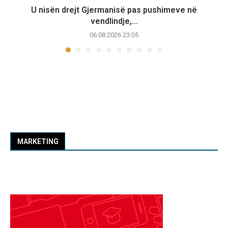
U nisën drejt Gjermanisë pas pushimeve në
vendlindje,...
06.08.2026 23:05
MARKETING