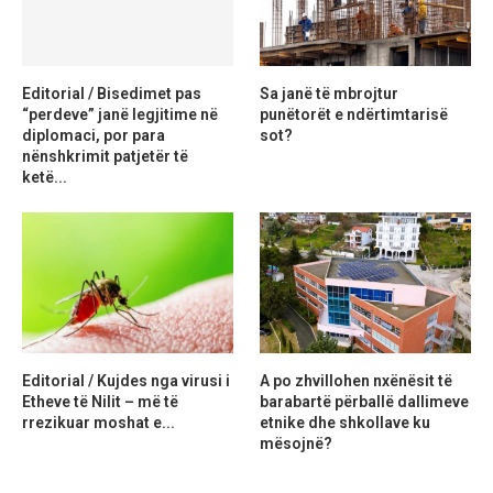
Editorial / Bisedimet pas
Sa janë të mbrojtur
“perdeve” janë legjitime në
punëtorët e ndërtimtarisë
diplomaci, por para
sot?
nënshkrimit patjetër të
ketë...
Editorial / Kujdes nga virusi i
A po zhvillohen nxënësit të
Etheve të Nilit – më të
barabartë përballë dallimeve
rrezikuar moshat e...
etnike dhe shkollave ku
mësojnë?