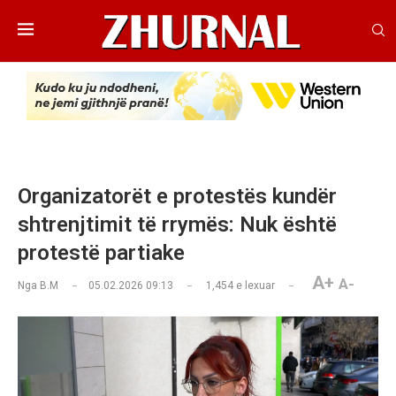
Organizatorët e protestës kundër
shtrenjtimit të rrymës: Nuk është
protestë partiake
A+
A-
Nga
B.M
05.02.2026 09:13
1,454
e lexuar