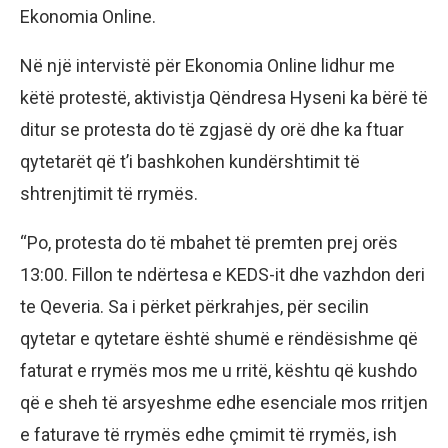
Ekonomia Online.
Në një intervistë për Ekonomia Online lidhur me
këtë protestë, aktivistja Qëndresa Hyseni ka bërë të
ditur se protesta do të zgjasë dy orë dhe ka ftuar
qytetarët që t’i bashkohen kundërshtimit të
shtrenjtimit të rrymës.
“Po, protesta do të mbahet të premten prej orës
13:00. Fillon te ndërtesa e KEDS-it dhe vazhdon deri
te Qeveria. Sa i përket përkrahjes, për secilin
qytetar e qytetare është shumë e rëndësishme që
faturat e rrymës mos me u rritë, kështu që kushdo
që e sheh të arsyeshme edhe esenciale mos rritjen
e faturave të rrymës edhe çmimit të rrymës, ish