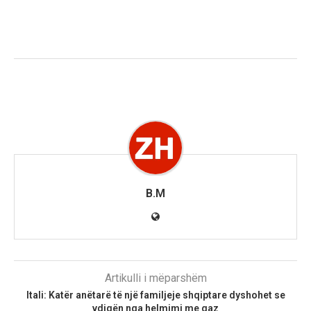
B.M
Artikulli i mëparshëm
Itali: Katër anëtarë të një familjeje shqiptare dyshohet se
vdiqën nga helmimi me gaz