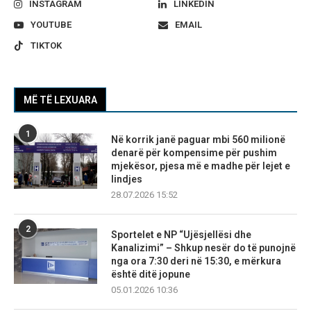
INSTAGRAM
LINKEDIN
YOUTUBE
EMAIL
TIKTOK
MË TË LEXUARA
1
Në korrik janë paguar mbi 560 milionë
denarë për kompensime për pushim
mjekësor, pjesa më e madhe për lejet e
lindjes
28.07.2026 15:52
2
Sportelet e NP “Ujësjellësi dhe
Kanalizimi” – Shkup nesër do të punojnë
nga ora 7:30 deri në 15:30, e mërkura
është ditë jopune
05.01.2026 10:36