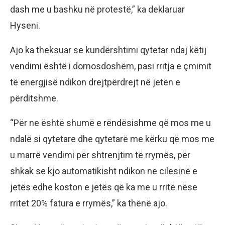
dash me u bashku në protestë,” ka deklaruar
Hyseni.
Ajo ka theksuar se kundërshtimi qytetar ndaj këtij
vendimi është i domosdoshëm, pasi rritja e çmimit
të energjisë ndikon drejtpërdrejt në jetën e
përditshme.
“Për ne është shumë e rëndësishme që mos me u
ndalë si qytetare dhe qytetarë me kërku që mos me
u marrë vendimi për shtrenjtim të rrymës, për
shkak se kjo automatikisht ndikon në cilësinë e
jetës edhe koston e jetës që ka me u rritë nëse
rritet 20% fatura e rrymës,” ka thënë ajo.