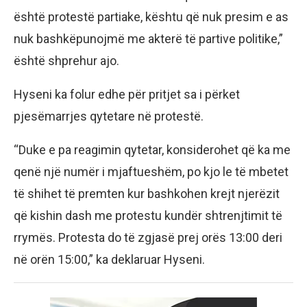
është protestë partiake, kështu që nuk presim e as
nuk bashkëpunojmë me akterë të partive politike,”
është shprehur ajo.
Hyseni ka folur edhe për pritjet sa i përket
pjesëmarrjes qytetare në protestë.
“Duke e pa reagimin qytetar, konsiderohet që ka me
qenë një numër i mjaftueshëm, po kjo le të mbetet
të shihet të premten kur bashkohen krejt njerëzit
që kishin dash me protestu kundër shtrenjtimit të
rrymës. Protesta do të zgjasë prej orës 13:00 deri
në orën 15:00,” ka deklaruar Hyseni.