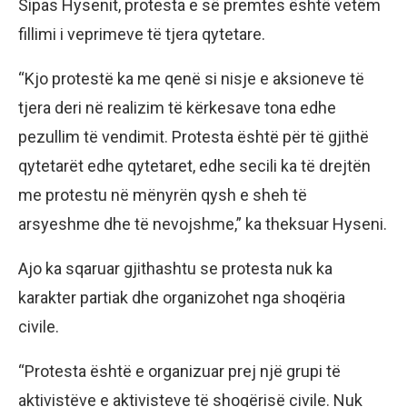
Sipas Hysenit, protesta e së premtes është vetëm
fillimi i veprimeve të tjera qytetare.
“Kjo protestë ka me qenë si nisje e aksioneve të
tjera deri në realizim të kërkesave tona edhe
pezullim të vendimit. Protesta është për të gjithë
qytetarët edhe qytetaret, edhe secili ka të drejtën
me protestu në mënyrën qysh e sheh të
arsyeshme dhe të nevojshme,” ka theksuar Hyseni.
Ajo ka sqaruar gjithashtu se protesta nuk ka
karakter partiak dhe organizohet nga shoqëria
civile.
“Protesta është e organizuar prej një grupi të
aktivistëve e aktivisteve të shoqërisë civile. Nuk