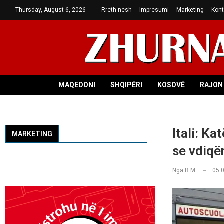
Thursday, August 6, 2026
Rreth nesh
Impresumi
Marketing
Kont
MAQEDONI
SHQIPËRI
KOSOVË
RAJON 
Itali: Ka
MARKETING
se vdiqë
Nga
B.M
05.