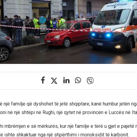
të një familje që dyshohet të jetë shqiptare, kanë humbur jetën n
i në një shtëpi në Rughi, një qytet në provincën e Luccës në Ital
i mbrëmjen e së mërkurës, kur një familje e tërë u gjet e pajetë 
ë ishte shkaktuar nga një shpërthimi i monoksidit të karbonit.