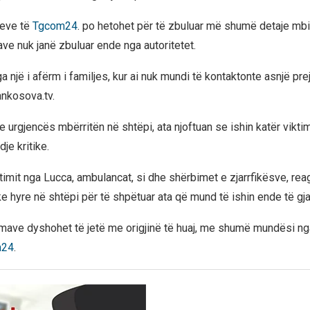
meve të
Tgcom24
. po hetohet për të zbuluar më shumë detaje mbi 
ave nuk janë zbuluar ende nga autoritetet.
a një i afërm i familjes, kur ai nuk mundi të kontaktonte asnjë pre
ankosova.tv.
 urgjencës mbërritën në shtëpi, ata njoftuan se ishin katër vikti
je kritike.
imit nga Lucca, ambulancat, si dhe shërbimet e zjarrfikësve, rea
e hyre në shtëpi për të shpëtuar ata që mund të ishin ende të gja
timave dyshohet të jetë me origjinë të huaj, me shumë mundësi ng
m24
.