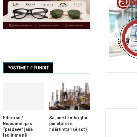
POSTIMET E FUNDIT
Editorial /
Sa janë të mbrojtur
Bisedimet pas
punëtorët e
“perdeve” janë
ndërtimtarisë sot?
legjitime në