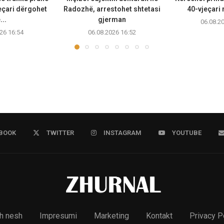
eçari dërgohet
Radozhë, arrestohet shtetasi
40-vjeçari
...
gjerman
06.08.2
26 16:54
06.08.2026 16:52
BOOK
TWITTER
INSTAGRAM
YOUTUBE
h nesh
Impresumi
Marketing
Kontakt
Privacy P