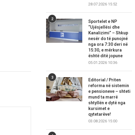
28.07.2026 15:52
2
Sportelet e NP
“Ujësjellësi dhe
Kanalizimi” – Shkup
nesër do të punojnë
nga ora 7:30 deri në
15:30, e mërkura
është ditë jopune
05.01.2026 10:36
3
Editorial / Priten
reforma në sistemin
e pensioneve – shteti
mund ta marrë
shtyllën e dytë nga
kursimet e
qytetarëve!
03.08.2026 15:00