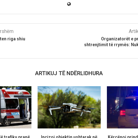
parshëm
Arti
iten riga shiu
Organizatorët e p
shtrenjtimit të rrymës: Nu
ARTIKUJ TË NDËRLIDHURA
ë trafiku pranë
Inçizoi objektin ushtarak në
Kërcënoi prind