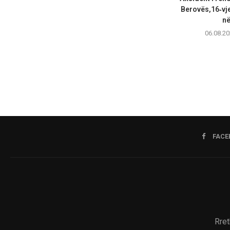
Berovës,16‑vj
në
06.08.20
FACE
Rret