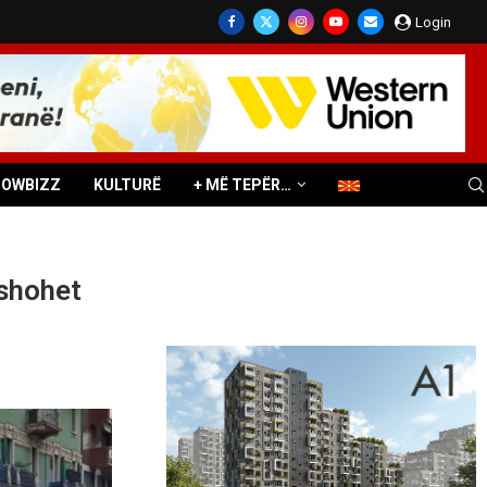
Login
HOWBIZZ
KULTURË
+ MË TEPËR…
yshohet