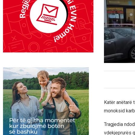
Katër anëtarë 
monoksid karbon
Tragjedia ndodh
vdekjeprurës q