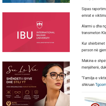
Sipas raporti
emrat e viktim
Alarmi u dha ng
transmeton Kl
Kur shërbimet e
person në gjend
Makina e shpët
menjëherë, duk
“Familja e vik
shkruan
Tgco