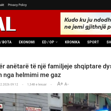
akt
Privacy Policy
/ BOTA
EKONOMI
ED / OP
KRONIKA
SPORT
S
tër anëtarë të një familjeje shqiptare d
n nga helmimi me gaz
A+
A-
02.2026 09:12
1,548
e lexuar