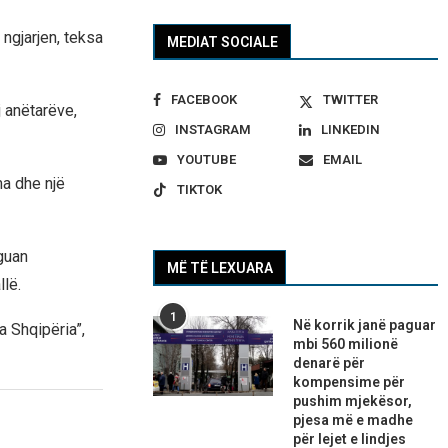
ngjarjen, teksa
MEDIAT SOCIALE
FACEBOOK
TWITTER
j anëtarëve,
INSTAGRAM
LINKEDIN
YOUTUBE
EMAIL
ma dhe një
TIKTOK
guan
MË TË LEXUARA
llë.
1
Në korrik janë paguar
a Shqipëria”,
mbi 560 milionë
denarë për
kompensime për
pushim mjekësor,
pjesa më e madhe
për lejet e lindjes