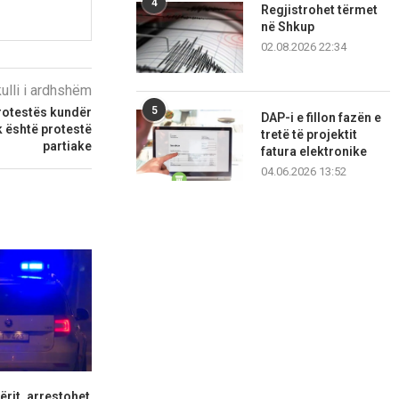
4
Regjistrohet tërmet
në Shkup
02.08.2026 22:34
kulli i ardhshëm
5
rotestës kundër
DAP-i e fillon fazën e
k është protestë
tretë të projektit
partiake
fatura elektronike
04.06.2026 13:52
ërit, arrestohet
Priste dru pa dokumente,
Prokuroria nd