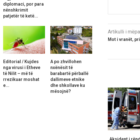
diplomaci, por para
nënshkrimit
patjetër të ketë...
Artikulli i më
Mot i vranët, pr
Editorial / Kujdes
A po zhvillohen
nga virusi i Etheve
nxënësit të
të Nilit – më të
barabartë përballë
rrezikuar moshat
dallimeve etnike
e...
dhe shkollave ku
mësojnë?
Aksident i rënd