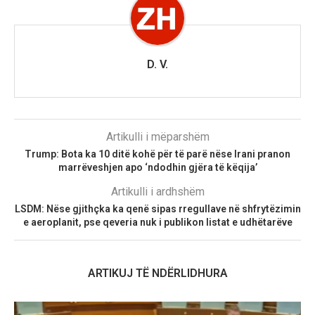
D. V.
Artikulli i mëparshëm
Trump: Bota ka 10 ditë kohë për të parë nëse Irani pranon
marrëveshjen apo ‘ndodhin gjëra të këqija’
Artikulli i ardhshëm
LSDM: Nëse gjithçka ka qenë sipas rregullave në shfrytëzimin
e aeroplanit, pse qeveria nuk i publikon listat e udhëtarëve
ARTIKUJ TË NDËRLIDHURA