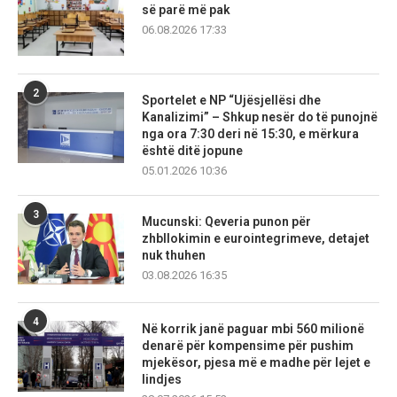
së parë më pak
06.08.2026 17:33
2
Sportelet e NP “Ujësjellësi dhe
Kanalizimi” – Shkup nesër do të punojnë
nga ora 7:30 deri në 15:30, e mërkura
është ditë jopune
05.01.2026 10:36
3
Mucunski: Qeveria punon për
zhbllokimin e eurointegrimeve, detajet
nuk thuhen
03.08.2026 16:35
4
Në korrik janë paguar mbi 560 milionë
denarë për kompensime për pushim
mjekësor, pjesa më e madhe për lejet e
lindjes