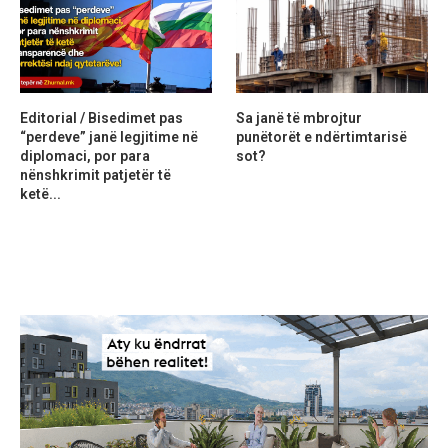
Editorial / Bisedimet pas
Sa janë të mbrojtur
“perdeve” janë legjitime në
punëtorët e ndërtimtarisë
diplomaci, por para
sot?
nënshkrimit patjetër të
ketë...