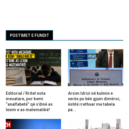
POSTIMET E FUNDIT
Editorial / Rritet nota
Arsim Idrizi në kulmin e
mesatare, por kemi
verës po bën gjum dimëror,
“analfabetë” që s’dinë as
është rrethuar me tabela
lexim e as matematikë!
pa...