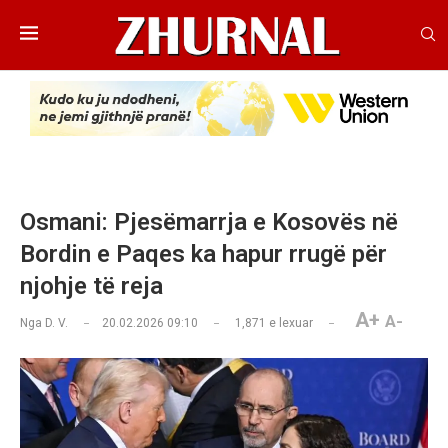
Osmani: Pjesëmarrja e Kosovës në
Bordin e Paqes ka hapur rrugë për
njohje të reja
A+
A-
Nga
D. V.
20.02.2026 09:10
1,871
e lexuar