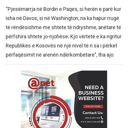
“Pjesëmarrja në Bordin e Paqes, si herën e parë kur
isha në Davos, si në Washington, na ka hapur rrugë
të rëndësishme me shtete të ndryshme, anëtare të
përfshira shtete jo-njohëse. Kjo vërtetë e ka ngritur
Republikës e Kosovës në një nivel të ri sa i përket
përfaqësimit në arenën ndërkombëtare”, tha ajo.