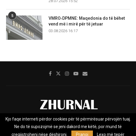
28.07.2026 15:52
5
VMRO‑DPMNE: Maqedonia do të bëhet
vend më i mirë për të jetuar
03.08.2026 16:17
Kjo faqe interneti përdor cookies për të përmirësuar përvojën tuaj.
Rreth nesh
Impresumi
Marketing
Kontakt
Ne do të supozojmë se jeni dakord me këtë, por mund të
Privacy Policy
çregjistroheni nëse dëshironi.
Pranoj
Lexo më tepër