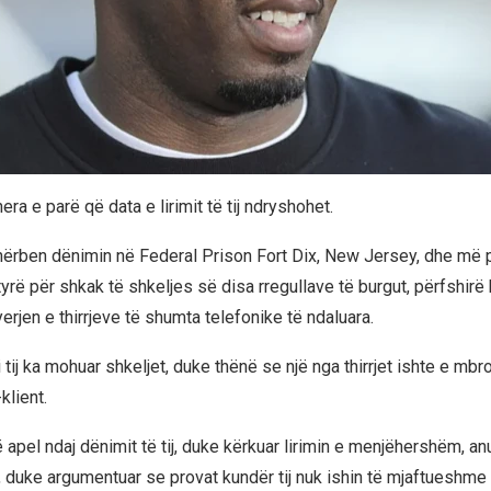
era e parë që data e lirimit të tij ndryshohet.
shërben dënimin në Federal Prison Fort Dix, New Jersey, dhe më 
htyrë për shkak të shkeljes së disa rregullave të burgut, përfshir
yerjen e thirrjeve të shumta telefonike të ndaluara.
tij ka mohuar shkeljet, duke thënë se një nga thirrjet ishte e mbro
klient.
apel ndaj dënimit të tij, duke kërkuar lirimin e menjëhershëm, an
t, duke argumentuar se provat kundër tij nuk ishin të mjaftueshm