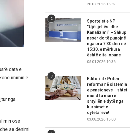
28.07.2026 15:52
2
Sportelet e NP
“Ujësjellësi dhe
Kanalizimi” – Shkup
nesër do të punojnë
nga ora 7:30 deri në
15:30, e mërkura
është ditë jopune
05.01.2026 10:36
parë data e
3
ë konsumimin e
Editorial / Priten
reforma në sistemin
e pensioneve – shteti
mund ta marrë
jtur nga
shtyllën e dytë nga
kursimet e
qytetarëve!
03.08.2026 15:00
ulimin ose
e dhe se dënimi