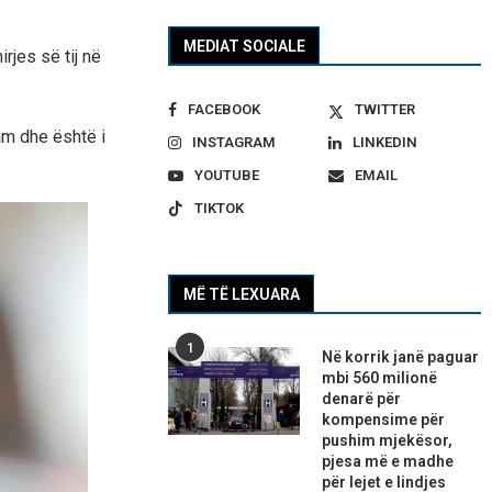
MEDIAT SOCIALE
rjes së tij në
FACEBOOK
TWITTER
am dhe është i
INSTAGRAM
LINKEDIN
YOUTUBE
EMAIL
TIKTOK
MË TË LEXUARA
1
Në korrik janë paguar
mbi 560 milionë
denarë për
kompensime për
pushim mjekësor,
pjesa më e madhe
për lejet e lindjes