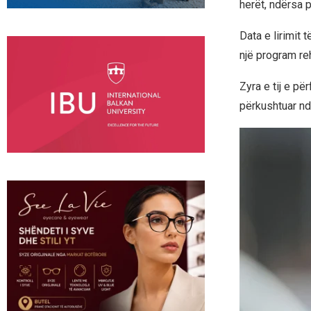
herët, ndërsa p
Data e lirimit 
një program re
Zyra e tij e p
përkushtuar nd