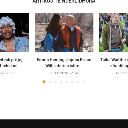
ARTIKUJ TË NDËRLIDHURA
itesh pritje,
Emma Heming e njohu Bruce
Taika Waititi 
thehet në...
Willis derisa ishte...
e fundit n
26 12:38
06.08.2026 12:34
06.08.2