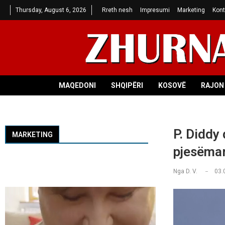
Thursday, August 6, 2026
Rreth nesh
Impresumi
Marketing
Kont
MAQEDONI
SHQIPËRI
KOSOVË
RAJON 
P. Diddy
MARKETING
pjesëmar
Nga
D. V.
03.