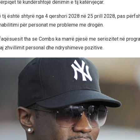
ërpiqet të kundërshtojë dënimin e tij katërvjeçar.
të tij është shtyrë nga 4 qershori 2028 në 25 prill 2028, pas përfshi
habilitimi për personat me probleme me drogën.
ërfaqësuesit tha se Combs ka marrë pjesë me seriozitet në progr
aj zhvillimit personal dhe ndryshimeve pozitive.