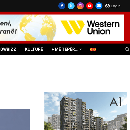
Login
HOWBIZZ
KULTURË
+ MË TEPËR…