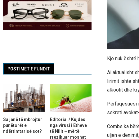
Kjo nuk është h
POSTIMET E FUNDIT
Ai aktualisht 
lirimit ishte s
alkoolit dhe kr
Përfaqësuesi i 
sekreti avokat-
Sa janë të mbrojtur
Editorial / Kujdes
punëtorët e
nga virusi i Etheve
Combs ka bërë 
ndërtimtarisë sot?
të Nilit – më të
uljen e dënimi
rrezikuar moshat