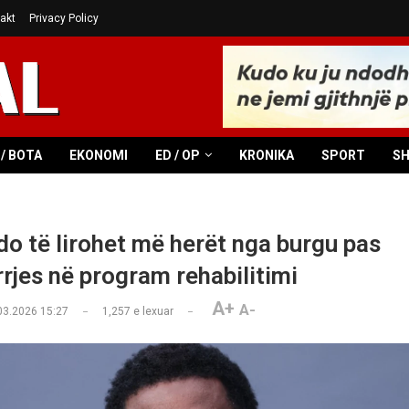
akt
Privacy Policy
/ BOTA
EKONOMI
ED / OP
KRONIKA
SPORT
S
 do të lirohet më herët nga burgu pas
rjes në program rehabilitimi
A+
A-
03.2026 15:27
1,257
e lexuar