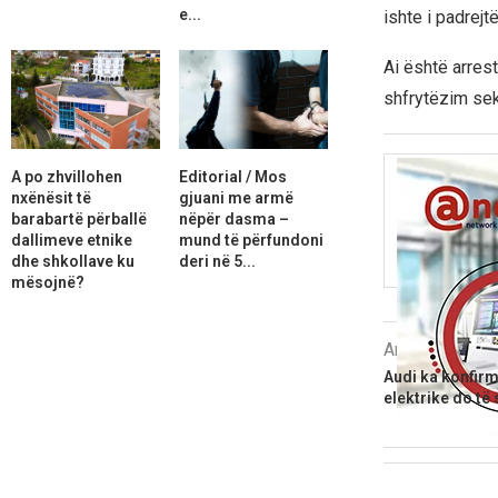
e...
ishte i padrejt
Ai është arrest
shfrytëzim sek
A po zhvillohen
Editorial / Mos
nxënësit të
gjuani me armë
barabartë përballë
nëpër dasma –
dallimeve etnike
mund të përfundoni
dhe shkollave ku
deri në 5...
mësojnë?
Artikulli i më
Audi ka konfirm
elektrike do të