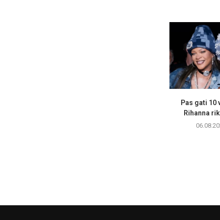
Pas gati 10 v
Rihanna rik
06.08.20