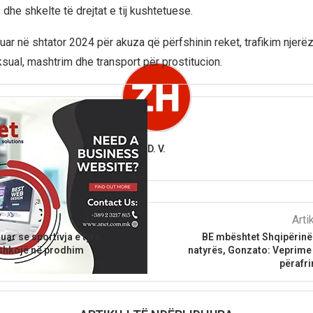
ë dhe shkelte të drejtat e tij kushtetuese.
uar në shtator 2024 për akuza që përfshinin reket, trafikim njerë
sual, mashtrim dhe transport për prostitucion.
D. V.
parshëm
Arti
uar se sportivja e tyre
BE mbështet Shqipërinë 
 shkojë në prodhim
natyrës, Gonzato: Veprime
përafri