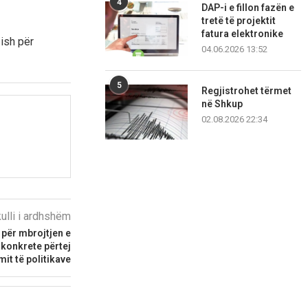
4
DAP-i e fillon fazën e
tretë të projektit
fatura elektronike
zish për
04.06.2026 13:52
5
Regjistrohet tërmet
në Shkup
02.08.2026 22:34
kulli i ardhshëm
për mbrojtjen e
 konkrete përtej
mit të politikave