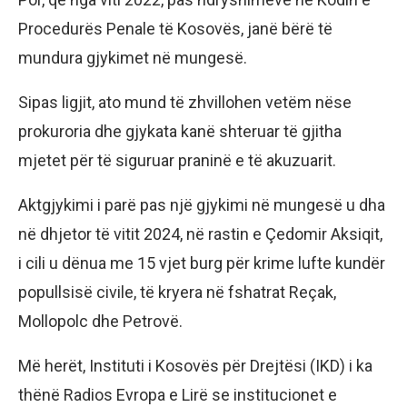
Procedurës Penale të Kosovës, janë bërë të
mundura gjykimet në mungesë.
Sipas ligjit, ato mund të zhvillohen vetëm nëse
prokuroria dhe gjykata kanë shteruar të gjitha
mjetet për të siguruar praninë e të akuzuarit.
Aktgjykimi i parë pas një gjykimi në mungesë u dha
në dhjetor të vitit 2024, në rastin e Çedomir Aksiqit,
i cili u dënua me 15 vjet burg për krime lufte kundër
popullsisë civile, të kryera në fshatrat Reçak,
Mollopolc dhe Petrovë.
Më herët, Instituti i Kosovës për Drejtësi (IKD) i ka
thënë Radios Evropa e Lirë se institucionet e