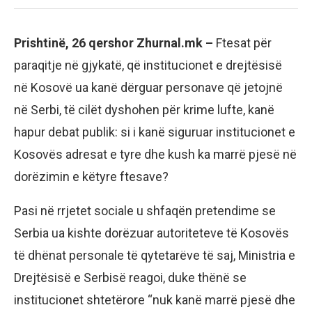
Prishtinë, 26 qershor Zhurnal.mk –
Ftesat për
paraqitje në gjykatë, që institucionet e drejtësisë
në Kosovë ua kanë dërguar personave që jetojnë
në Serbi, të cilët dyshohen për krime lufte, kanë
hapur debat publik: si i kanë siguruar institucionet e
Kosovës adresat e tyre dhe kush ka marrë pjesë në
dorëzimin e këtyre ftesave?
Pasi në rrjetet sociale u shfaqën pretendime se
Serbia ua kishte dorëzuar autoriteteve të Kosovës
të dhënat personale të qytetarëve të saj, Ministria e
Drejtësisë e Serbisë reagoi, duke thënë se
institucionet shtetërore “nuk kanë marrë pjesë dhe