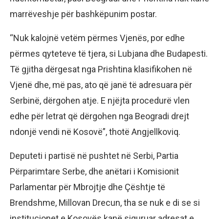
marrëveshje për bashkëpunim postar.
“Nuk kalojnë vetëm përmes Vjenës, por edhe
përmes qyteteve të tjera, si Lubjana dhe Budapesti.
Të gjitha dërgesat nga Prishtina klasifikohen në
Vjenë dhe, më pas, ato që janë të adresuara për
Serbinë, dërgohen atje. E njëjta procedurë vlen
edhe për letrat që dërgohen nga Beogradi drejt
ndonjë vendi në Kosovë”, thotë Angjellkoviq.
Deputeti i partisë në pushtet në Serbi, Partia
Përparimtare Serbe, dhe anëtari i Komisionit
Parlamentar për Mbrojtje dhe Çështje të
Brendshme, Millovan Drecun, tha se nuk e di se si
institucionet e Kosovës kanë siguruar adresat e