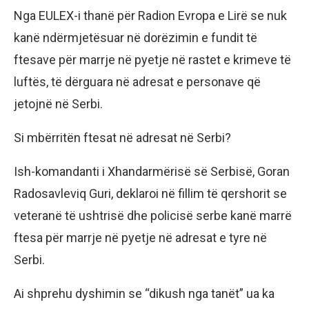
Nga EULEX-i thanë për Radion Evropa e Lirë se nuk
kanë ndërmjetësuar në dorëzimin e fundit të
ftesave për marrje në pyetje në rastet e krimeve të
luftës, të dërguara në adresat e personave që
jetojnë në Serbi.
Si mbërritën ftesat në adresat në Serbi?
Ish-komandanti i Xhandarmërisë së Serbisë, Goran
Radosavleviq Guri, deklaroi në fillim të qershorit se
veteranë të ushtrisë dhe policisë serbe kanë marrë
ftesa për marrje në pyetje në adresat e tyre në
Serbi.
Ai shprehu dyshimin se “dikush nga tanët” ua ka