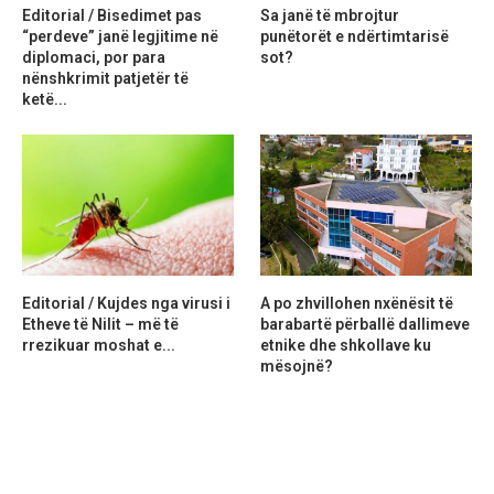
Editorial / Bisedimet pas
Sa janë të mbrojtur
“perdeve” janë legjitime në
punëtorët e ndërtimtarisë
diplomaci, por para
sot?
nënshkrimit patjetër të
ketë...
Editorial / Kujdes nga virusi i
A po zhvillohen nxënësit të
Etheve të Nilit – më të
barabartë përballë dallimeve
rrezikuar moshat e...
etnike dhe shkollave ku
mësojnë?