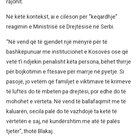
rajonit.
Në këtë kontekst, ai e cilëson për “keqardhje”
reagimin e Ministrisë së Drejtësisë në Serbi.
“Në vend që të gjendet një mënyrë për të
bashkëpunuar me institucionet e Kosovës ose që
vetë t’i ndjekin penalisht këta persona, bëhet thirrje
për bojkotimin e ftesave për marrje në pyetje. Si
pasojë, jo vetëm që familjet e viktimave të krimeve
të luftës do të mbeten pa drejtësi, por edhe do të
mohohet e vërteta. Në vend të ballafaqimit me të
kaluarën, secila palë do të vazhdojë ta ketë të
vërtetën e saj, në kundërshtim me atë të palës
tjetër”, thotë Blakaj.