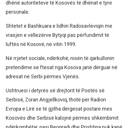
dhënë autoriteteve të Kosovës të dhënat e tyre
personale.
Shtetet e Bashkuara e lidhin Radosavleviqin me
vrasjen e vëllezërve Bytyqi pas përfundimit të
luftës në Kosovë, në vitin 1999.
Në rrjetet sociale, ndërkohë, nisën të qarkullonin
pretendime se ftesat nga Kosova janë dërguar në
adresat në Serbi përmes Vjenës.
Ushtruesi i detyrës së drejtorit të Postës së
Serbisë, Zoran Angjellkoviq, thotë për Radion
Evropa e Lirë se të gjitha dërgesat postare mes
Kosovës dhe Serbisë kalojnë përmes shkëmbimit
ndërkombëtar, pasi Beogradi dhe Prishtina nuk kanë