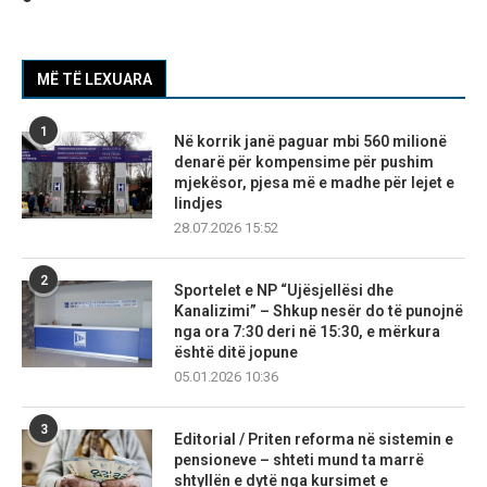
MË TË LEXUARA
1
Në korrik janë paguar mbi 560 milionë
denarë për kompensime për pushim
mjekësor, pjesa më e madhe për lejet e
lindjes
28.07.2026 15:52
2
Sportelet e NP “Ujësjellësi dhe
Kanalizimi” – Shkup nesër do të punojnë
nga ora 7:30 deri në 15:30, e mërkura
është ditë jopune
05.01.2026 10:36
3
Editorial / Priten reforma në sistemin e
pensioneve – shteti mund ta marrë
shtyllën e dytë nga kursimet e