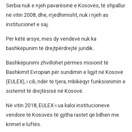
Serbia nuk e njeh pavarësinë e Kosovës, të shpallur
në vitin 2008, dhe, rrjedhimisht, nuk i njeh as
institucionet e saj.
Për këtë arsye, mes dy vendeve nuk ka
bashkëpunim të drejtpërdrejtë juridik.
Bashkëpunimi zhvillohet përmes misionit të
Bashkimit Evropian për sundimin e ligjit në Kosovë
(EULEX), i cili, ndër të tjera, mbikëqyr funksionimin e
sistemit të drejtësisë në Kosovë.
Në vitin 2018, EULEX-i ua kaloi institucioneve
vendore të Kosovës të gjitha rastet që lidhen me
krimet e luftës.