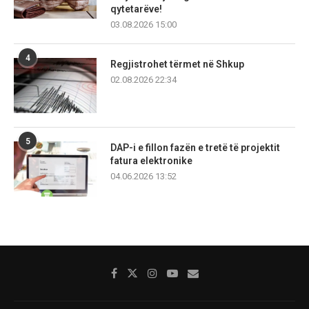
qytetarëve!
03.08.2026 15:00
4
Regjistrohet tërmet në Shkup
02.08.2026 22:34
5
DAP-i e fillon fazën e tretë të projektit
fatura elektronike
04.06.2026 13:52