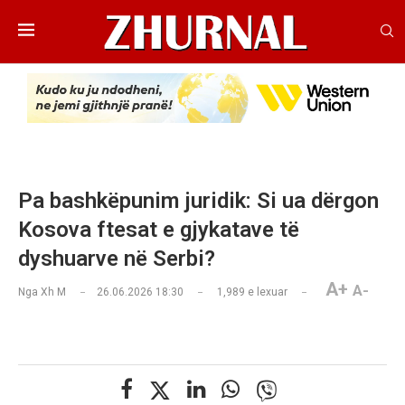
Pa bashkëpunim juridik: Si ua dërgon
Kosova ftesat e gjykatave të
dyshuarve në Serbi?
A+
A-
Nga
Xh M
26.06.2026 18:30
1,989
e lexuar