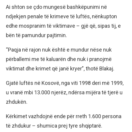
Ai shton se çdo mungesë bashkëpunimi në
ndjekjen penale të krimeve të luftës, nënkupton
edhe mospranim të viktimave – gjë që, sipas tij, e
bën të pamundur pajtimin.
“Paqja në rajon nuk është e mundur nëse nuk
përballemi me të kaluarën dhe nuk i pranojmë
viktimat dhe krimet që janë kryer”, thotë Blakaj.
Gjatë luftës në Kosovë, nga viti 1998 deri më 1999,
u vranë mbi 13.000 njerëz, ndërsa mijëra të tjerë u
zhdukën.
Kërkimet vazhdojnë ende për rreth 1.600 persona
të zhdukur – shumica prej tyre shqiptarë.