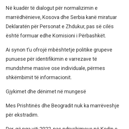
Në kuadër të dialogut për normalizimin e
marrëdhënieve, Kosova dhe Serbia kanë miratuar
Deklaratën për Personat e Zhdukur, pas së cilës
është formuar edhe Komisioni i Përbashkët.
Ai synon t’u ofrojë mbështetje politike grupeve
punuese për identifikimin e varrezave të
mundshme masive ose individuale, përmes
shkëmbimit të informacionit.
Gjykimet dhe dënimet në mungesë
Mes Prishtinës dhe Beogradit nuk ka marrëveshje
për ekstradim.
Por, që nga viti 2022, pas ndryshimeve në Kodin e