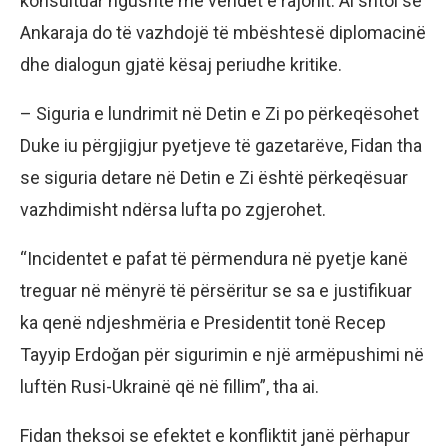
konsultuar ngushtë me vendet e rajonit. Ai shtoi se
Ankaraja do të vazhdojë të mbështesë diplomacinë
dhe dialogun gjatë kësaj periudhe kritike.
– Siguria e lundrimit në Detin e Zi po përkeqësohet
Duke iu përgjigjur pyetjeve të gazetarëve, Fidan tha
se siguria detare në Detin e Zi është përkeqësuar
vazhdimisht ndërsa lufta po zgjerohet.
“Incidentet e pafat të përmendura në pyetje kanë
treguar në mënyrë të përsëritur se sa e justifikuar
ka qenë ndjeshmëria e Presidentit tonë Recep
Tayyip Erdoğan për sigurimin e një armëpushimi në
luftën Rusi-Ukrainë që në fillim”, tha ai.
Fidan theksoi se efektet e konfliktit janë përhapur