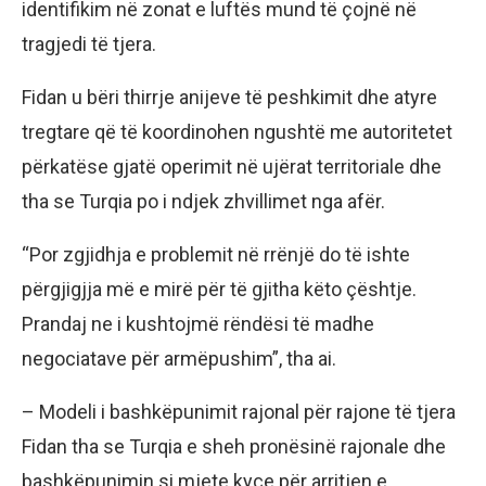
identifikim në zonat e luftës mund të çojnë në
tragjedi të tjera.
Fidan u bëri thirrje anijeve të peshkimit dhe atyre
tregtare që të koordinohen ngushtë me autoritetet
përkatëse gjatë operimit në ujërat territoriale dhe
tha se Turqia po i ndjek zhvillimet nga afër.
“Por zgjidhja e problemit në rrënjë do të ishte
përgjigjja më e mirë për të gjitha këto çështje.
Prandaj ne i kushtojmë rëndësi të madhe
negociatave për armëpushim”, tha ai.
– Modeli i bashkëpunimit rajonal për rajone të tjera
Fidan tha se Turqia e sheh pronësinë rajonale dhe
bashkëpunimin si mjete kyçe për arritjen e