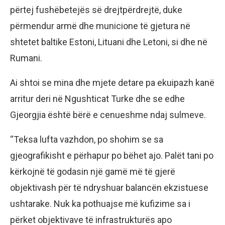
përtej fushëbetejës së drejtpërdrejtë, duke
përmendur armë dhe municione të gjetura në
shtetet baltike Estoni, Lituani dhe Letoni, si dhe në
Rumani.
Ai shtoi se mina dhe mjete detare pa ekuipazh kanë
arritur deri në Ngushticat Turke dhe se edhe
Gjeorgjia është bërë e cenueshme ndaj sulmeve.
“Teksa lufta vazhdon, po shohim se sa
gjeografikisht e përhapur po bëhet ajo. Palët tani po
kërkojnë të godasin një gamë më të gjerë
objektivash për të ndryshuar balancën ekzistuese
ushtarake. Nuk ka pothuajse më kufizime sa i
përket objektivave të infrastrukturës apo