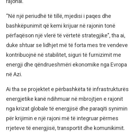
rajonal.
“Në një periudhë të tillë, mjedisi i paqes dhe
bashkëpunimit që kemi krijuar në rajonin tonë
përfaqëson një vlerë të vërtetë strategjike”, tha ai,
duke shtuar se lidhjet më të forta mes tre vendeve
kontribuojnë në stabilitet, siguri të furnizimit me
energji dhe qëndrueshmëri ekonomike nga Evropa
në Azi.
Ai tha se projektet e përbashkëta të infrastrukturës
energjetike kanë ndihmuar në mbrojtjen e rajonit
nga krizat globale të energjisë dhe paraqiti synimin
për krijimin e një rajoni më të integruar përmes
rrjeteve të energjisë, transportit dhe komunikimit.