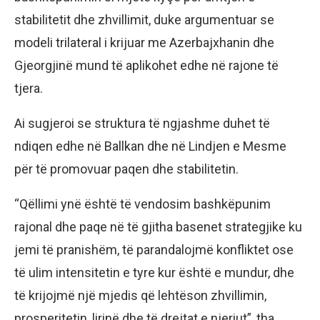
stabilitetit dhe zhvillimit, duke argumentuar se
modeli trilateral i krijuar me Azerbajxhanin dhe
Gjeorgjinë mund të aplikohet edhe në rajone të
tjera.
Ai sugjeroi se struktura të ngjashme duhet të
ndiqen edhe në Ballkan dhe në Lindjen e Mesme
për të promovuar paqen dhe stabilitetin.
“Qëllimi ynë është të vendosim bashkëpunim
rajonal dhe paqe në të gjitha basenet strategjike ku
jemi të pranishëm, të parandalojmë konfliktet ose
të ulim intensitetin e tyre kur është e mundur, dhe
të krijojmë një mjedis që lehtëson zhvillimin,
prosperitetin, lirinë dhe të drejtat e njeriut”, tha