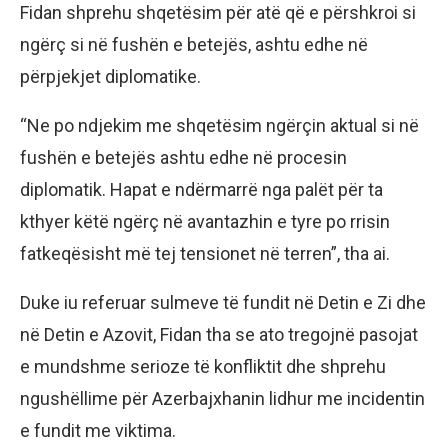
Fidan shprehu shqetësim për atë që e përshkroi si
ngërç si në fushën e betejës, ashtu edhe në
përpjekjet diplomatike.
“Ne po ndjekim me shqetësim ngërçin aktual si në
fushën e betejës ashtu edhe në procesin
diplomatik. Hapat e ndërmarrë nga palët për ta
kthyer këtë ngërç në avantazhin e tyre po rrisin
fatkeqësisht më tej tensionet në terren”, tha ai.
Duke iu referuar sulmeve të fundit në Detin e Zi dhe
në Detin e Azovit, Fidan tha se ato tregojnë pasojat
e mundshme serioze të konfliktit dhe shprehu
ngushëllime për Azerbajxhanin lidhur me incidentin
e fundit me viktima.