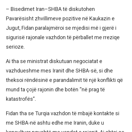
– Bisedimet Iran–SHBA të diskutohen
Pavarësisht zhvillimeve pozitive në Kaukazin e
Jugut, Fidan paralajmëroi se mjedisi më i gjerë i
sigurisë rajonale vazhdon të përballet me rreziqe
serioze.
Ai tha se ministrat diskutuan negociatat e
vazhdueshme mes Iranit dhe SHBA-së, si dhe
theksoi rëndësinë e parandalimit të një konflikti që
mund ta çojë rajonin dhe botën “në prag të
katastrofës”.
Fidan tha se Turqia vazhdon të mbajë kontakte si
me SHBA-në ashtu edhe me Iranin, duke u