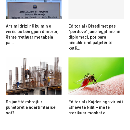
Arsim Idrizi në kulmin e
Editorial / Bisedimet pas
verës po bën gjum dimëror,
“perdeve” janë legjitime në
është rrethuar me tabela
diplomaci, por para
pa...
nënshkrimit patjetër të
ketë...
Sa janë të mbrojtur
Editorial / Kujdes nga virusi i
punëtorët e ndërtimtarisë
Etheve të Nilit – më të
sot?
rrezikuar moshat e...