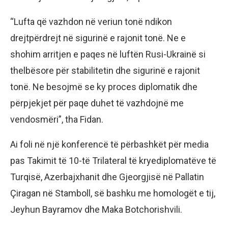
“Lufta që vazhdon në veriun tonë ndikon
drejtpërdrejt në sigurinë e rajonit tonë. Ne e
shohim arritjen e paqes në luftën Rusi-Ukrainë si
thelbësore për stabilitetin dhe sigurinë e rajonit
tonë. Ne besojmë se ky proces diplomatik dhe
përpjekjet për paqe duhet të vazhdojnë me
vendosmëri”, tha Fidan.
Ai foli në një konferencë të përbashkët për media
pas Takimit të 10-të Trilateral të kryediplomatëve të
Turqisë, Azerbajxhanit dhe Gjeorgjisë në Pallatin
Çiragan në Stamboll, së bashku me homologët e tij,
Jeyhun Bayramov dhe Maka Botchorishvili.