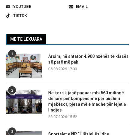
YOUTUBE
EMAIL
TIKTOK
MË TË LEXUARA
1
Arsim, në shtator 4.900 nxënës të klasës
së parë më pak
06.08.2026 17:33
2
Në korrik janë paguar mbi 560 milionë
denarë për kompensime për pushim
mjekësor, pjesa më e madhe për lejet e
lindjes
28.07.2026 15:52
3
Sportelet e NP “Ujësjellësi dhe