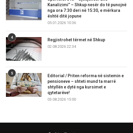
Kanalizimi” – Shkup nesër do të punojnë
nga ora 7:30 deri në 15:30, e mërkura
është ditë jopune
05.01.2026 10:36
4
Regjistrohet tërmet në Shkup
02.08.2026 22:34
5
Editorial / Priten reforma në sistemin e
pensioneve – shteti mund ta marrë
shtyllën e dytë nga kursimet e
qytetarëve!
03.08.2026 15:00