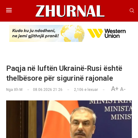
Paqja në luftën Ukrainë-Rusi është
thelbësore për sigurinë rajonale
A+
A-
Nga
Xh M
08.06.2026 21:26
2,106
e lexuar