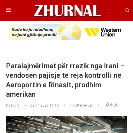
Paralajmërimet për rrezik nga Irani –
vendosen pajisje të reja kontrolli në
Aeroportin e Rinasit, prodhim
amerikan
A+
A-
Nga
D. V.
02.04.2026 11:18
1,158
e lexuar