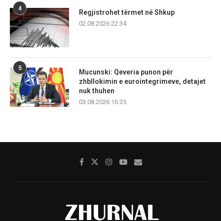
4
Regjistrohet tërmet në Shkup
02.08.2026 22:34
5
Mucunski: Qeveria punon për
zhbllokimin e eurointegrimeve, detajet
nuk thuhen
03.08.2026 16:35