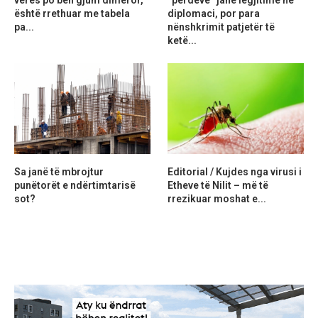
verës po bën gjum dimëror,
“perdeve” janë legjitime në
është rrethuar me tabela
diplomaci, por para
pa...
nënshkrimit patjetër të
ketë...
Sa janë të mbrojtur
Editorial / Kujdes nga virusi i
punëtorët e ndërtimtarisë
Etheve të Nilit – më të
sot?
rrezikuar moshat e...