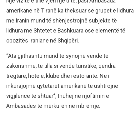
Një vizitë e tillë vjen një ditë, pasi Ambasada
amerikane në Tiranë ka theksuar se grupet e lidhura
me Iranin mund të shënjestrojnë subjekte të
lidhura me Shtetet e Bashkuara ose elementë të
opozitës iraniane në Shqipëri.
“Ata gjithashtu mund të synojnë vende të
zakonshme, të tilla si vende turistike, qendra
tregtare, hotele, klube dhe restorante. Ne i
inkurajojmë qytetarët amerikanë të ushtrojnë
vigjilencë të shtuar”, thuhej në njoftimin e
Ambasadës të mërkurën në mbrëmje.