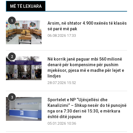
MË TË LEXUARA
1
Arsim, në shtator 4.900 nxënës të klasës
së parë më pak
06.08.2026 17:33
2
Në korrik janë paguar mbi 560 milionë
denarë për kompensime për pushim
mjekësor, pjesa më e madhe për lejet e
lindjes
28.07.2026 15:52
3
Sportelet e NP “Ujësjellësi dhe
Kanalizimi” – Shkup nesër do të punojnë
nga ora 7:30 deri në 15:30, e mërkura
është ditë jopune
05.01.2026 10:36