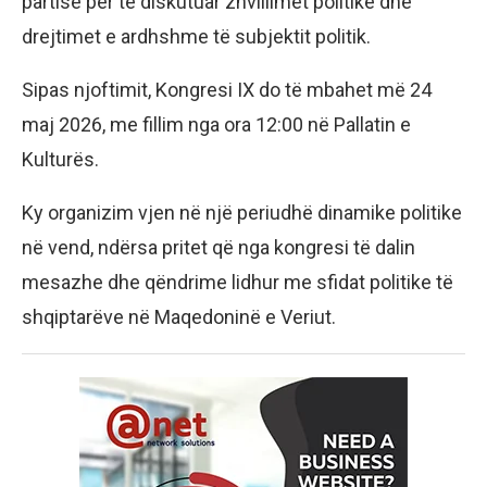
partisë për të diskutuar zhvillimet politike dhe
drejtimet e ardhshme të subjektit politik.
Sipas njoftimit, Kongresi IX do të mbahet më 24
maj 2026, me fillim nga ora 12:00 në Pallatin e
Kulturës.
Ky organizim vjen në një periudhë dinamike politike
në vend, ndërsa pritet që nga kongresi të dalin
mesazhe dhe qëndrime lidhur me sfidat politike të
shqiptarëve në Maqedoninë e Veriut.