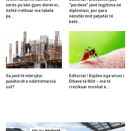
verës po bën gjum dimëror,
“perdeve” janë legjitime në
është rrethuar me tabela
diplomaci, por para
pa...
nënshkrimit patjetër të
ketë...
Sa janë të mbrojtur
Editorial / Kujdes nga virusi i
punëtorët e ndërtimtarisë
Etheve të Nilit – më të
sot?
rrezikuar moshat e...