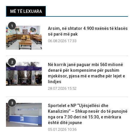
MË TË LEXUARA
1
Arsim, në shtator 4.900 nxënës të klasës
së parë më pak
06.08.2026 17:33
2
Në korrik janë paguar mbi 560 milionë
denarë për kompensime për pushim
mjekësor, pjesa më e madhe për lejet e
lindjes
28.07.2026 15:52
3
Sportelet e NP “Ujësjellësi dhe
Kanalizimi” – Shkup nesër do të punojnë
nga ora 7:30 deri në 15:30, e mërkura
është ditë jopune
05.01.2026 10:36