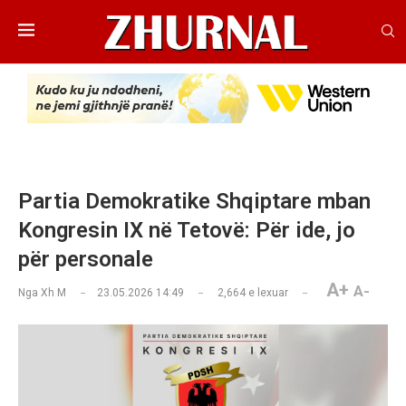
Partia Demokratike Shqiptare mban
Kongresin IX në Tetovë: Për ide, jo
për personale
A+
A-
Nga
Xh M
23.05.2026 14:49
2,664
e lexuar