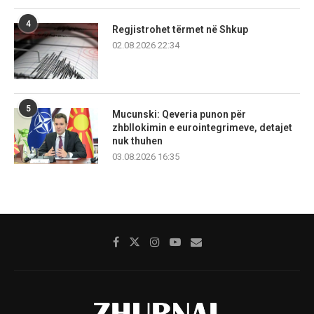
4
Regjistrohet tërmet në Shkup
02.08.2026 22:34
5
Mucunski: Qeveria punon për
zhbllokimin e eurointegrimeve, detajet
nuk thuhen
03.08.2026 16:35