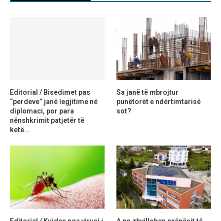
Editorial / Bisedimet pas
Sa janë të mbrojtur
“perdeve” janë legjitime në
punëtorët e ndërtimtarisë
diplomaci, por para
sot?
nënshkrimit patjetër të
ketë...
Editorial / Kujdes nga virusi i
A po zhvillohen nxënësit të