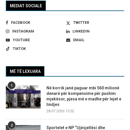
MEDIAT SOCIALE
FACEBOOK
TWITTER
INSTAGRAM
LINKEDIN
YOUTUBE
EMAIL
TIKTOK
MË TË LEXUARA
1
Në korrik janë paguar mbi 560 milionë
denarë për kompensime për pushim
mjekësor, pjesa më e madhe për lejet e
lindjes
28.07.2026 15:52
2
Sportelet e NP “Ujësjellësi dhe