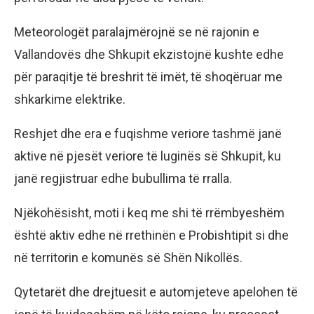
Meteorologët paralajmërojnë se në rajonin e
Vallandovës dhe Shkupit ekzistojnë kushte edhe
për paraqitje të breshrit të imët, të shoqëruar me
shkarkime elektrike.
Reshjet dhe era e fuqishme veriore tashmë janë
aktive në pjesët veriore të luginës së Shkupit, ku
janë regjistruar edhe bubullima të rralla.
Njëkohësisht, moti i keq me shi të rrëmbyeshëm
është aktiv edhe në rrethinën e Probishtipit si dhe
në territorin e komunës së Shën Nikollës.
Qytetarët dhe drejtuesit e automjeteve apelohen të