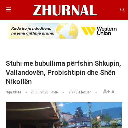
Stuhi me bubullima përfshin Shkupin,
Vallandovën, Probishtipin dhe Shën
Nikollën
A+
A-
Nga
Xh M
23.05.2026 14:46
2,978
e lexuar