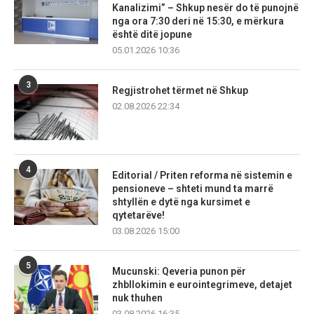
Kanalizimi” – Shkup nesër do të punojnë
nga ora 7:30 deri në 15:30, e mërkura
është ditë jopune
05.01.2026 10:36
3
Regjistrohet tërmet në Shkup
02.08.2026 22:34
4
Editorial / Priten reforma në sistemin e
pensioneve – shteti mund ta marrë
shtyllën e dytë nga kursimet e
qytetarëve!
03.08.2026 15:00
5
Mucunski: Qeveria punon për
zhbllokimin e eurointegrimeve, detajet
nuk thuhen
03.08.2026 16:35