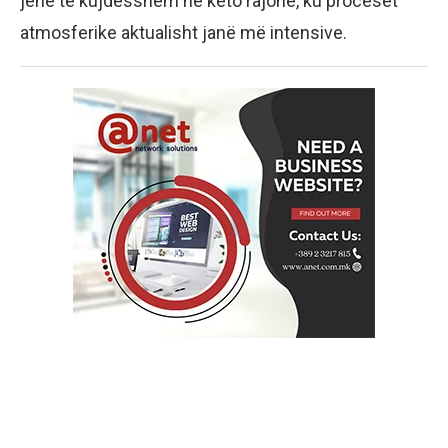
jenë të kujdesshëm në këto rajone, ku proceset
atmosferike aktualisht janë më intensive.