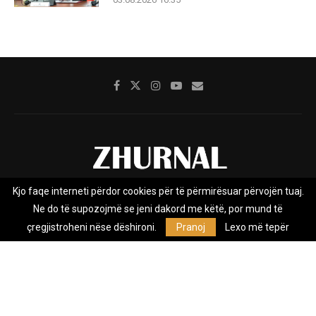
Kjo faqe interneti përdor cookies për të përmirësuar përvojën tuaj.
Rreth nesh
Impresumi
Marketing
Kontakt
Ne do të supozojmë se jeni dakord me këtë, por mund të
Privacy Policy
çregjistroheni nëse dëshironi.
Pranoj
Lexo më tepër
Zhurnal.mk është Agjenci e Lajmeve e pavarur, e themeluar në vitin
2009, që e mbulon Maqedoninë, Kosovën, Shqipërinë edhe lajmet
nga bota.
@2026 - All Right Reserved. Designed and Developed by
Anet.Com.Mk