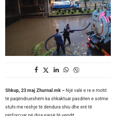
Shkup, 23 maj Zhurnal.mk –
Një valë e re e motit
të paqëndrueshëm ka shkaktuar pasditen e sotme
stuhi me reshje të dendura shiu dhe erë të
përforcuar në disa pjesë të vendit.