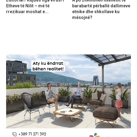
Etheve të Nilit – më të
barabartë përballë dallimeve
rrezikuar moshat e...
etnike dhe shkollave ku
mësojnë?